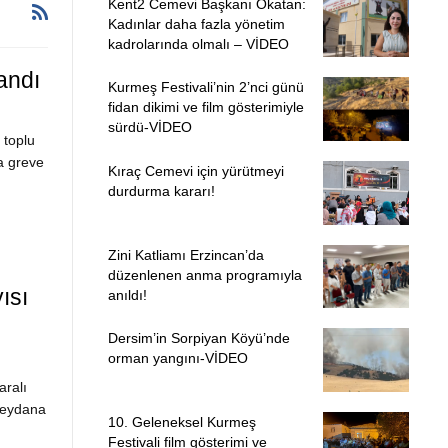
Kent2 Cemevi Başkanı Okatan:
Kadınlar daha fazla yönetim
kadrolarında olmalı – VİDEO
andı
Kurmeş Festivali’nin 2’nci günü
fidan dikimi ve film gösterimiyle
sürdü-VİDEO
 toplu
a greve
Kıraç Cemevi için yürütmeyi
durdurma kararı!
Zini Katliamı Erzincan’da
düzenlenen anma programıyla
ısı
anıldı!
Dersim’in Sorpiyan Köyü’nde
orman yangını-VİDEO
ralı
 meydana
10. Geleneksel Kurmeş
Festivali film gösterimi ve