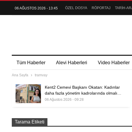
ÖZEL DOSYA
RÖPORTAJ
TARİH-AR
06 AĞUSTOS 2026 - 13:45
Tüm Haberler
Alevi Haberleri
Video Haberler
Ana Sayfa
tramvay
Kent2 Cemevi Başkanı Okatan: Kadınlar
daha fazla yönetim kadrolarında olmalı…
06 Ağustos 2026 - 09:28
Tarama Etiketi