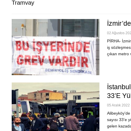
Tramvay
İzmir’d
02 Ağustos 202
PİRHA- İzmir’
iş sözleşme
çıkan metro v
İstanbu
33’e Yü
05 Aralık 2022 
Alibeyköy'de
sayısı 33’e 
gelen kazada