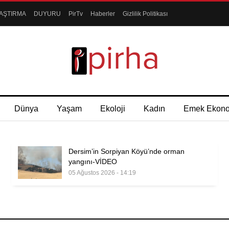
AŞTIRMA
DUYURU
PirTv
Haberler
Gizlilik Politikası
Dünya
Yaşam
Ekoloji
Kadın
Emek Ekon
Dersim’in Sorpiyan Köyü’nde orman
yangını-VİDEO
05 Ağustos 2026 - 14:19