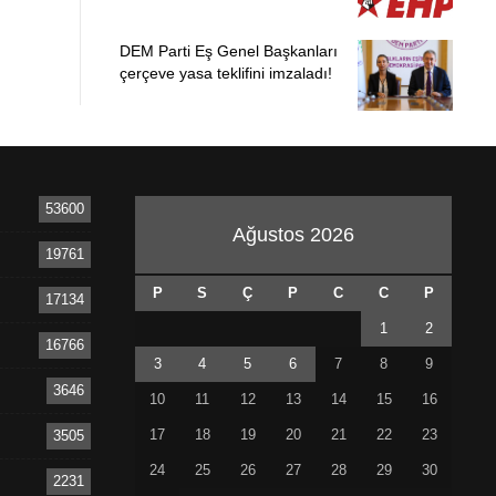
DEM Parti Eş Genel Başkanları
çerçeve yasa teklifini imzaladı!
53600
Ağustos 2026
19761
P
S
Ç
P
C
C
P
17134
1
2
16766
3
4
5
6
7
8
9
3646
10
11
12
13
14
15
16
17
18
19
20
21
22
23
3505
24
25
26
27
28
29
30
2231