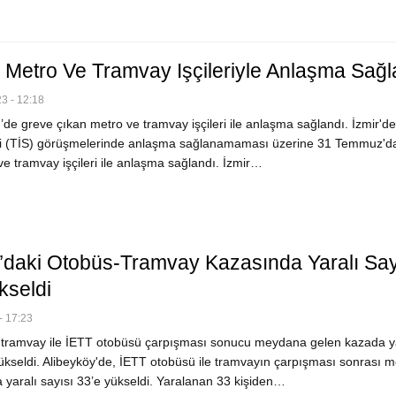
e Metro Ve Tramvay Işçileriyle Anlaşma Sağl
3 - 12:18
de greve çıkan metro ve tramvay işçileri ile anlaşma sağlandı. İzmir'de
si (TİS) görüşmelerinde anlaşma sağlanamaması üzerine 31 Temmuz'd
e tramvay işçileri ile anlaşma sağlandı. İzmir…
l’daki Otobüs-Tramvay Kazasında Yaralı Say
kseldi
- 17:23
 tramvay ile İETT otobüsü çarpışması sonucu meydana gelen kazada ya
yükseldi. Alibeyköy'de, İETT otobüsü ile tramvayın çarpışması sonrası
 yaralı sayısı 33’e yükseldi. Yaralanan 33 kişiden…