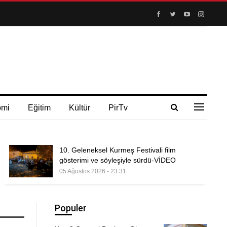
omi
Eğitim
Kültür
PirTv
10. Geleneksel Kurmeş Festivali film
gösterimi ve söyleşiyle sürdü-VİDEO
05 Ağustos 2026 - 23:31
Populer