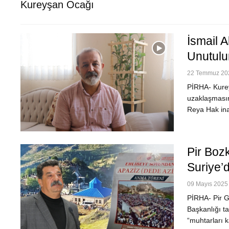
Kureyşan Ocağı
İsmail A
Unutulu
22 Temmuz 202
PİRHA- Kurey
uzaklaşmasın
Reya Hak inan
Pir Boz
Suriye’
09 Mayıs 2025 
PİRHA- Pir G
Başkanlığı ta
“muhtarları k