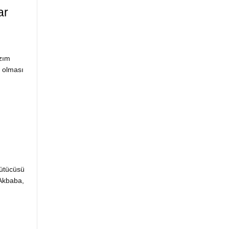
ar
zım
 olması
ütücüsü
 Akbaba,