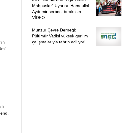
Mahpuslar” Uyarısı: Hamdullah
Aydemir serbest bırakılsın-
VİDEO
Munzur Çevre Derneği:
Pülümür Vadisi yüksek gerilim
çalışmalarıyla tahrip ediliyor!
’ın
üm’
a
dı.
endi.