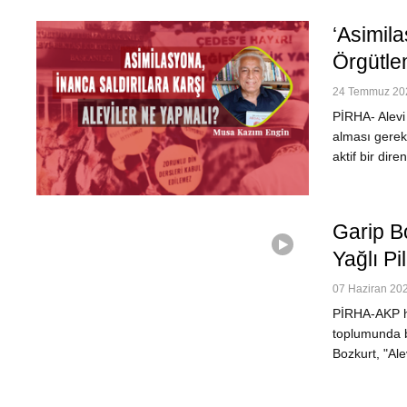
‘Asimila
Örgütl
24 Temmuz 202
PİRHA- Alevi 
alması gerek
aktif bir di
Garip B
Yağlı P
07 Haziran 202
PİRHA-AKP hü
toplumunda b
Bozkurt, "Ale