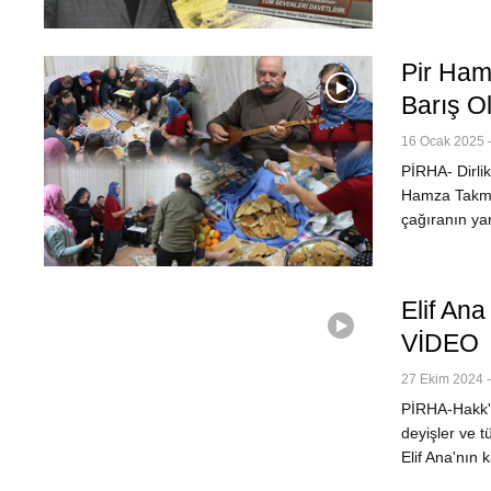
Pir Hamz
Barış O
16 Ocak 2025 -
PİRHA- Dirlik
Hamza Takmaz,
çağıranın ya
Elif Ana
VİDEO
27 Ekim 2024 -
PİRHA-Hakk'a
deyişler ve t
Elif Ana'nın 