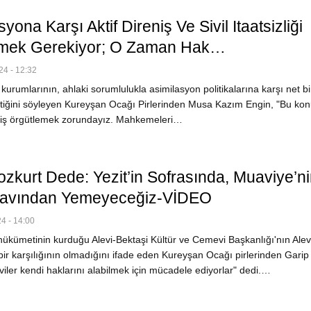
syona Karşı Aktif Direniş Ve Sivil Itaatsizliği
emek Gerekiyor; O Zaman Hak…
4 - 12:32
kurumlarının, ahlaki sorumlulukla asimilasyon politikalarına karşı net b
tiğini söyleyen Kureyşan Ocağı Pirlerinden Musa Kazım Engin, "Bu kon
reniş örgütlemek zorundayız. Mahkemeleri…
ozkurt Dede: Yezit’in Sofrasında, Muaviye’n
ilavından Yemeyeceğiz-VİDEO
4 - 14:00
kümetinin kurduğu Alevi-Bektaşi Kültür ve Cemevi Başkanlığı'nın Alev
ir karşılığının olmadığını ifade eden Kureyşan Ocağı pirlerinden Garip
viler kendi haklarını alabilmek için mücadele ediyorlar" dedi.…