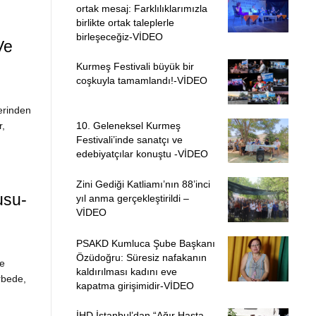
ortak mesaj: Farklılıklarımızla
birlikte ortak taleplerle
birleşeceğiz-VİDEO
Ve
Kurmeş Festivali büyük bir
coşkuyla tamamlandı!-VİDEO
erinden
r,
10. Geleneksel Kurmeş
Festivali’inde sanatçı ve
edebiyatçılar konuştu -VİDEO
Zini Gediği Katliamı’nın 88’inci
usu-
yıl anma gerçekleştirildi –
VİDEO
PSAKD Kumluca Şube Başkanı
Özüdoğru: Süresiz nafakanın
e
kaldırılması kadını eve
rbede,
kapatma girişimidir-VİDEO
İHD İstanbul’dan “Ağır Hasta