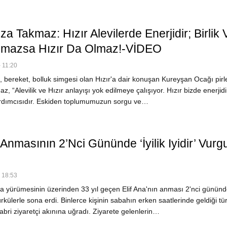
a Takmaz: Hızır Alevilerde Enerjidir; Birlik 
lmazsa Hızır Da Olmaz!-VİDEO
 11:20
, bereket, bolluk simgesi olan Hızır'a dair konuşan Kureyşan Ocağı pirl
 “Alevilik ve Hızır anlayışı yok edilmeye çalışıyor. Hızır bizde enerjidi
rdımcısıdır. Eskiden toplumumuzun sorgu ve…
 Anmasının 2’nci Gününde ‘İyilik Iyidir’ Vurg
 18:53
 yürümesinin üzerinden 33 yıl geçen Elif Ana'nın anması 2'nci gününd
ürkülerle sona erdi. Binlerce kişinin sabahın erken saatlerinde geldiği tü
kabri ziyaretçi akınına uğradı. Ziyarete gelenlerin…