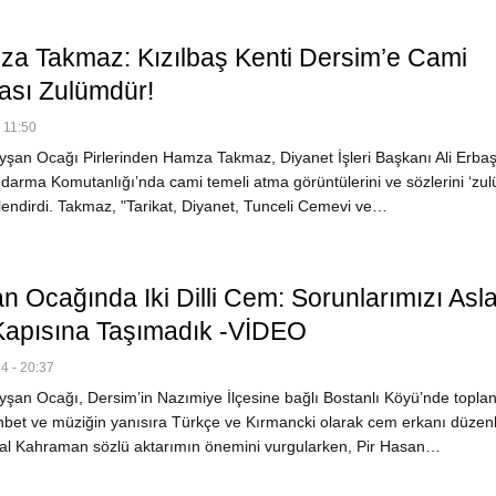
za Takmaz: Kızılbaş Kenti Dersim’e Cami
sı Zulümdür!
 11:50
şan Ocağı Pirlerinden Hamza Takmaz, Diyanet İşleri Başkanı Ali Erbaş
ndarma Komutanlığı’nda cami temeli atma görüntülerini ve sözlerini ‘zul
lendirdi. Takmaz, "Tarikat, Diyanet, Tunceli Cemevi ve…
n Ocağında Iki Dilli Cem: Sorunlarımızı Asl
Kapısına Taşımadık -VİDEO
4 - 20:37
şan Ocağı, Dersim’in Nazımiye İlçesine bağlı Bostanlı Köyü’nde toplan
bet ve müziğin yanısıra Türkçe ve Kırmancki olarak cem erkanı düzenl
l Kahraman sözlü aktarımın önemini vurgularken, Pir Hasan…