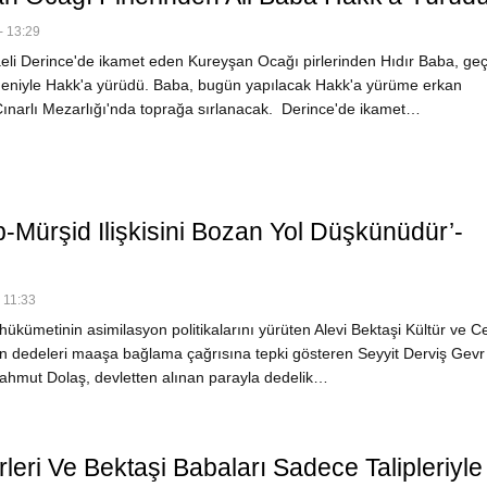
- 13:29
li Derince'de ikamet eden Kureyşan Ocağı pirlerinden Hıdır Baba, geçi
edeniyle Hakk'a yürüdü. Baba, bugün yapılacak Hakk'a yürüme erkan
ınarlı Mezarlığı'nda toprağa sırlanacak. Derince'de ikamet…
ip-Mürşid Ilişkisini Bozan Yol Düşkünüdür’-
 11:33
ükümetinin asimilasyon politikalarını yürüten Alevi Bektaşi Kültür ve 
ın dedeleri maaşa bağlama çağrısına tepki gösteren Seyyit Derviş Gevr
hmut Dolaş, devletten alınan parayla dedelik…
irleri Ve Bektaşi Babaları Sadece Talipleriyle