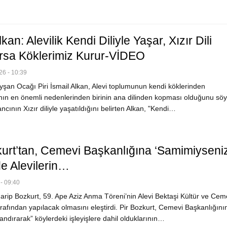
lkan: Alevilik Kendi Diliyle Yaşar, Xızır Dili
rsa Köklerimiz Kurur-VİDEO
6 - 10:39
şan Ocağı Piri İsmail Alkan, Alevi toplumunun kendi köklerinden
ın en önemli nedenlerinden birinin ana dilinden kopması olduğunu söyl
cının Xızır diliyle yaşatıldığını belirten Alkan, "Kendi…
kurt’tan, Cemevi Başkanlığına ‘Samimiyseni
de Alevilerin…
- 09:40
arip Bozkurt, 59. Ape Aziz Anma Töreni’nin Alevi Bektaşi Kültür ve Cem
rafından yapılacak olmasını eleştirdi. Pir Bozkurt, Cemevi Başkanlığını
andırarak” köylerdeki işleyişlere dahil olduklarının…