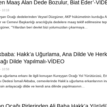
ten Maaş Alan Dede Bozulur, Biat Eder’-Vİ
- 10:18
an Ocağı dedelerinden Veysel Düzgüner, AKP hükümetinin kurduğu Al
r ve Cemevi Başkanlığı aracılığıyla dedelere maaş teklif edilmesine tep
zgüner, “Yıllardan beri devlet bizi yolumuzdan çıkarmaya…
baba: Hakk’a Uğurlama, Ana Dilde Ve Herk
ağı Dilde Yapılmalı-VİDEO
- 10:58
 uğurlama erkanı ile ilgili konuşan Kureyşan Ocağı Yol Yürütücüsü, Eri
 Dedesi İsmail Akbaba, cemevlerinde Hakk'a uğurlama erkanlarının i
sin anlayacağı dilde ve kendi ana dilinde yapılmasının…
n Ocağı Pirlerinden Ali Baba Hakk’a Yürüd