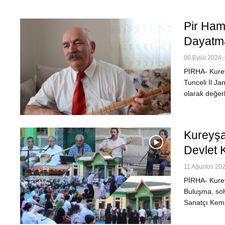
Pir Ham
Dayatma
06 Eylül 2024 -
PİRHA- Kurey
Tunceli İl Ja
olarak değer
Kureyşa
Devlet 
11 Ağustos 202
PİRHA- Kurey
Buluşma, soh
Sanatçı Kema