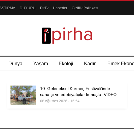
AŞTIRMA
DUYURU
PirTv
Haberler
Gizlilik Politikası
Dünya
Yaşam
Ekoloji
Kadın
Emek Ekon
10. Geleneksel Kurmeş Festivali’inde
sanatçı ve edebiyatçılar konuştu -VİDEO
08 Ağustos 2026 - 16:54