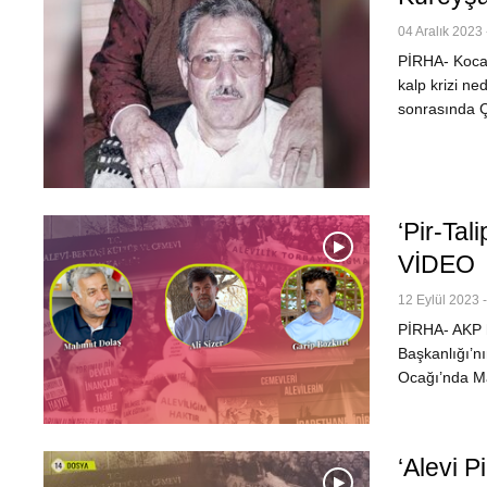
04 Aralık 2023 
PİRHA- Kocae
kalp krizi n
sonrasında Ç
‘Pir-Tal
VİDEO
12 Eylül 2023 -
PİRHA- AKP h
Başkanlığı’n
Ocağı’nda Ma
‘Alevi P