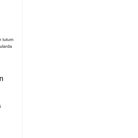
ir tutum
ularda
in
i