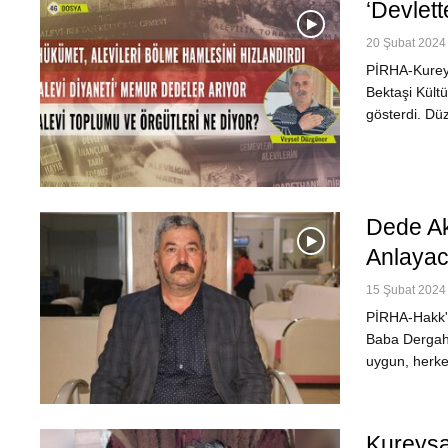
‘Devlet
20 Şubat 2024 
PİRHA-Kureyş
Bektaşi Kültü
gösterdi. Dü
Dede Ak
Anlayac
15 Şubat 2024 
PİRHA-Hakk'a
Baba Dergahı
uygun, herke
Kureyşa