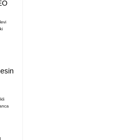
DEO
evi
ki
esin
kli
nanca
ü