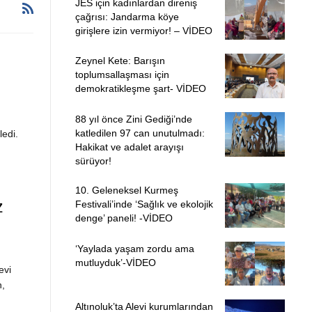
JES için kadınlardan direniş
çağrısı: Jandarma köye
girişlere izin vermiyor! – VİDEO
Zeynel Kete: Barışın
toplumsallaşması için
demokratikleşme şart- VİDEO
88 yıl önce Zini Gediği’nde
katledilen 97 can unutulmadı:
edi.
Hakikat ve adalet arayışı
sürüyor!
10. Geleneksel Kurmeş
z
Festivali’inde ‘Sağlık ve ekolojik
denge’ paneli! -VİDEO
‘Yaylada yaşam zordu ama
mutluyduk’-VİDEO
evi
n,
Altınoluk’ta Alevi kurumlarından