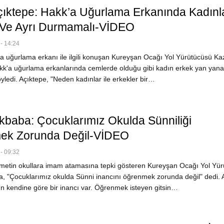
ıktepe: Hakk’a Uğurlama Erkanında Kadınl
Ve Ayrı Durmamalı-VİDEO
- 14:24
 uğurlama erkanı ile ilgili konuşan Kureyşan Ocağı Yol Yürütücüsü Ka
kk'a uğurlama erkanlarında cemlerde olduğu gibi kadın erkek yan yana
öyledi. Açıktepe, "Neden kadınlar ile erkekler bir…
Akbaba: Çocuklarımız Okulda Sünniliği
ek Zorunda Değil-VİDEO
- 09:32
etin okullara imam atamasına tepki gösteren Kureyşan Ocağı Yol Yür
a, "Çocuklarımız okulda Sünni inancını öğrenmek zorunda değil" dedi.
n kendine göre bir inancı var. Öğrenmek isteyen gitsin…