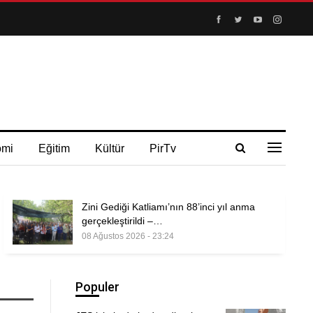
omi
Eğitim
Kültür
PirTv
Zini Gediği Katliamı’nın 88’inci yıl anma
gerçekleştirildi –…
08 Ağustos 2026 - 23:24
Populer