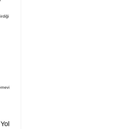
rdiği
Cemevi
 Yol