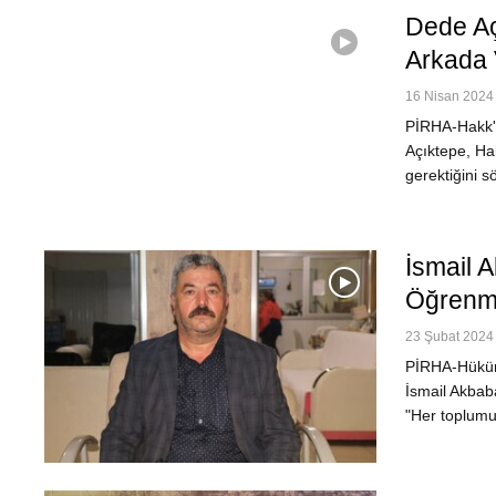
Dede Aç
Arkada 
16 Nisan 2024 
PİRHA-Hakk'a
Açıktepe, Ha
gerektiğini s
İsmail 
Öğrenm
23 Şubat 2024 
PİRHA-Hüküm
İsmail Akbab
"Her toplumu