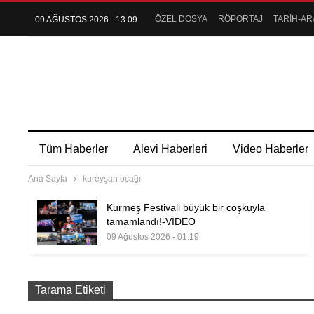
ÖZEL DOSYA
RÖPORTAJ
TARİH-AR
09 AĞUSTOS 2026 - 13:09
Tüm Haberler
Alevi Haberleri
Video Haberler
Ana Sayfa
kureyşan ocağı
Kurmeş Festivali büyük bir coşkuyla
tamamlandı!-VİDEO
09 Ağustos 2026 - 01:19
Tarama Etiketi