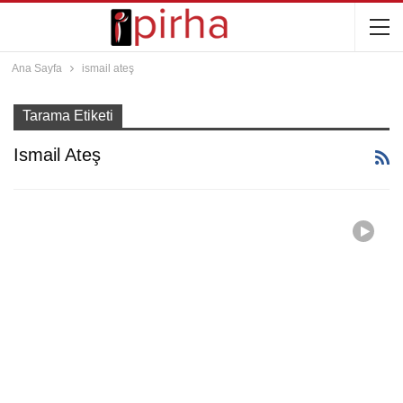
Ana Sayfa
ismail ateş
Tarama Etiketi
Ismail Ateş