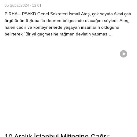
05 Şubat 2024 - 12:01
PİRHA – PSAKD Genel Sekreteri İsmail Ateş, çok sayıda Alevi çatı
örgütünün 6 Şubat’ta deprem bölgesinde olacağını söyledi. Ateş,
halen çadır ve konteynerlerde yaşayan insanların olduğunu
belirterek “Bir yıl geçmesine rağmen devletin yapması…
10 Aralık İstanbul Mitingine Çağrı: