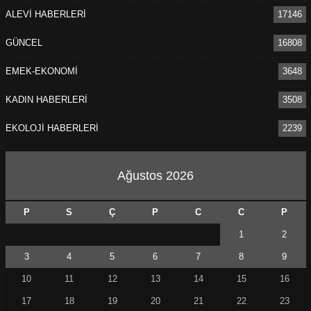
ALEVİ HABERLERİ
17146
GÜNCEL
16808
EMEK-EKONOMİ
3648
KADIN HABERLERİ
3508
EKOLOJİ HABERLERİ
2239
Ağustos 2026
P
S
Ç
P
C
C
P
1
2
3
4
5
6
7
8
9
10
11
12
13
14
15
16
17
18
19
20
21
22
23