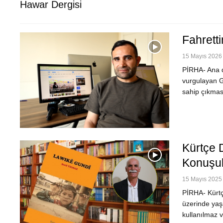
Hawar Dergisi
Fahretti
15 Mayıs 2026 
PİRHA- Ana d
vurgulayan Ga
sahip çıkmas
Kürtçe D
Konuşul
15 Mayıs 2025 
PİRHA- Kürtçe
üzerinde yaşa
kullanılmaz 