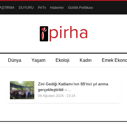
AŞTIRMA
DUYURU
PirTv
Haberler
Gizlilik Politikası
Dünya
Yaşam
Ekoloji
Kadın
Emek Ekon
Zini Gediği Katliamı’nın 88’inci yıl anma
gerçekleştirildi –…
08 Ağustos 2026 - 23:24