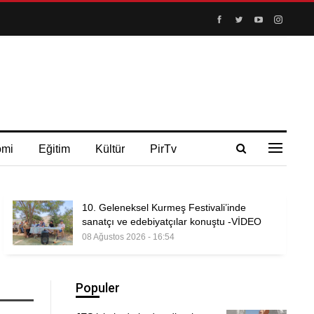
omi
Eğitim
Kültür
PirTv
10. Geleneksel Kurmeş Festivali’inde
sanatçı ve edebiyatçılar konuştu -VİDEO
08 Ağustos 2026 - 16:54
Populer