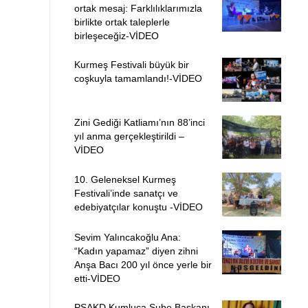
ortak mesaj: Farklılıklarımızla
birlikte ortak taleplerle
birleşeceğiz-VİDEO
Kurmeş Festivali büyük bir
coşkuyla tamamlandı!-VİDEO
Zini Gediği Katliamı’nın 88’inci
yıl anma gerçekleştirildi –
VİDEO
10. Geleneksel Kurmeş
Festivali’inde sanatçı ve
edebiyatçılar konuştu -VİDEO
Sevim Yalıncakoğlu Ana:
“Kadın yapamaz” diyen zihni
Anşa Bacı 200 yıl önce yerle bir
etti-VİDEO
PSAKD Kumluca Şube Başkanı