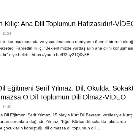
n Kılıç: Ana Dili Toplumun Hafızasıdır!-VİDE
- 11:24
ilin konuşulmasında ve yaşatılmasında medyanın önemli bir rolü oldu
zeteci Fahrettin Kılıç, "Beklentimizde yurttaşların ana dilini konuşmas
ıdır" diye belirtti. https://youtu.be/R2uy21Q0y5E…
il Eğitmeni Şerif Yılmaz: Dil; Okulda, Sokak
mazsa O Dil Toplumun Dili Olmaz-VİDEO
- 11:40
 Dil Eğitmeni Şerif Yılmaz, 15 Mayıs Kürt Dil Bayramı vesilesiyle Kürtçe
nan sorunlara değindi. Yılmaz, “Eğer Kürtçe dili sokakta, okullarda
ve çocukların konuştuğu dil olmazsa dil toplumun dili…