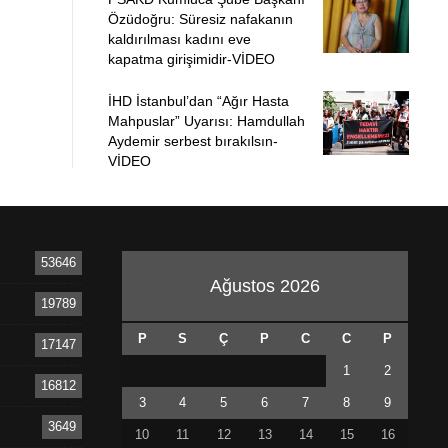
Özüdoğru: Süresiz nafakanın
kaldırılması kadını eve
kapatma girişimidir-VİDEO
İHD İstanbul’dan “Ağır Hasta
Mahpuslar” Uyarısı: Hamdullah
Aydemir serbest bırakılsın-
VİDEO
53646
Ağustos 2026
19789
P
S
Ç
P
C
C
P
17147
1
2
16812
3
4
5
6
7
8
9
3649
10
11
12
13
14
15
16