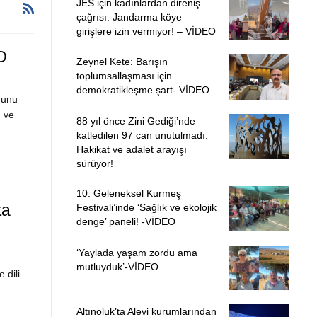
JES için kadınlardan direniş
çağrısı: Jandarma köye
girişlere izin vermiyor! – VİDEO
O
Zeynel Kete: Barışın
toplumsallaşması için
demokratikleşme şart- VİDEO
ğunu
ı ve
88 yıl önce Zini Gediği’nde
katledilen 97 can unutulmadı:
Hakikat ve adalet arayışı
sürüyor!
10. Geleneksel Kurmeş
ta
Festivali’inde ‘Sağlık ve ekolojik
denge’ paneli! -VİDEO
‘Yaylada yaşam zordu ama
mutluyduk’-VİDEO
 dili
Altınoluk’ta Alevi kurumlarından