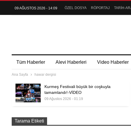
ÖZEL DOSYA
RÖPORTAJ
TARİH-AR
09 AĞUSTOS 2026 - 14:09
Tüm Haberler
Alevi Haberleri
Video Haberler
Ana Sayfa
hawar dergisi
Kurmeş Festivali büyük bir coşkuyla
tamamlandı!-VİDEO
09 Ağustos 2026 - 01:19
Tarama Etiketi