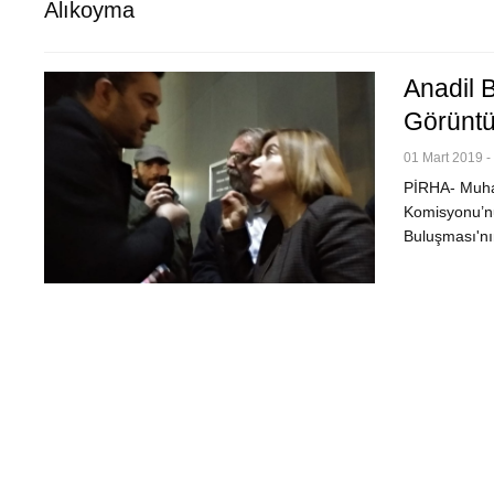
Alıkoyma
Anadil 
Görüntü
01 Mart 2019 -
PİRHA- Muhab
Komisyonu’nun
Buluşması'nın