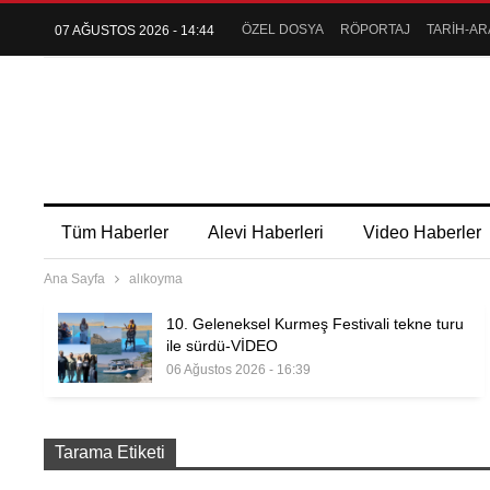
ÖZEL DOSYA
RÖPORTAJ
TARİH-AR
07 AĞUSTOS 2026 - 14:44
Tüm Haberler
Alevi Haberleri
Video Haberler
Ana Sayfa
alıkoyma
10. Geleneksel Kurmeş Festivali tekne turu
ile sürdü-VİDEO
06 Ağustos 2026 - 16:39
Tarama Etiketi