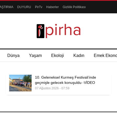
AŞTIRMA
DUYURU
PirTv
Haberler
Gizlilik Politikası
Dünya
Yaşam
Ekoloji
Kadın
Emek Ekon
10. Geleneksel Kurmeş Festivali’inde
geçmişle gelecek konuşuldu -VİDEO
07 Ağustos 2026 - 07:59