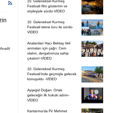
10. Geleneksel Kurmeş
Festivali film gösterimi ve
söyleşiyle sürdü-VİDEO
zin
10. Geleneksel Kurmeş
Festivali tekne turu ile sürdü-
VİDEO
Analardan Hacı Bektaş Veli
anmaları için çağrı: Cem
'Anadil
olalım, dergahımıza sahip
çıkalım!-VİDEO
10. Geleneksel Kurmeş
Festivali’inde geçmişle gelecek
konuşuldu -VİDEO
Ayşegül Doğan: Ortak
geleceğin ilk hukuki adımı-
VİDEO
Kantarma’da Pir Mehmet