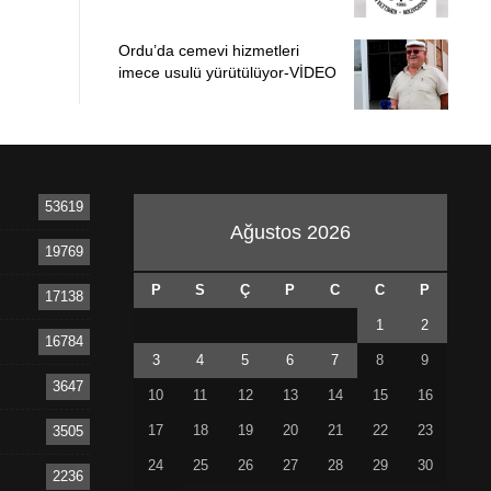
Ordu’da cemevi hizmetleri
imece usulü yürütülüyor-VİDEO
53619
Ağustos 2026
19769
P
S
Ç
P
C
C
P
17138
1
2
16784
3
4
5
6
7
8
9
3647
10
11
12
13
14
15
16
17
18
19
20
21
22
23
3505
24
25
26
27
28
29
30
2236