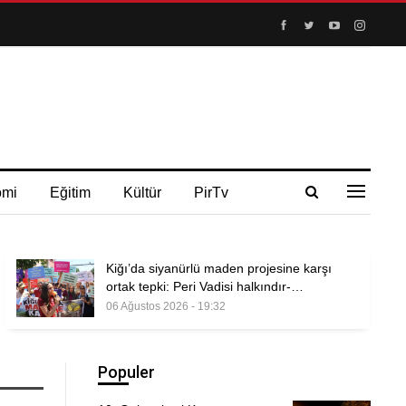
omi
Eğitim
Kültür
PirTv
Kiğı’da siyanürlü maden projesine karşı
ortak tepki: Peri Vadisi halkındır-…
06 Ağustos 2026 - 19:32
Populer