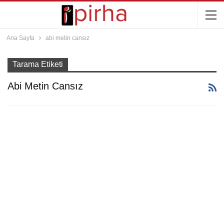
Ana Sayfa
abi metin cansız
Tarama Etiketi
Abi Metin Cansız