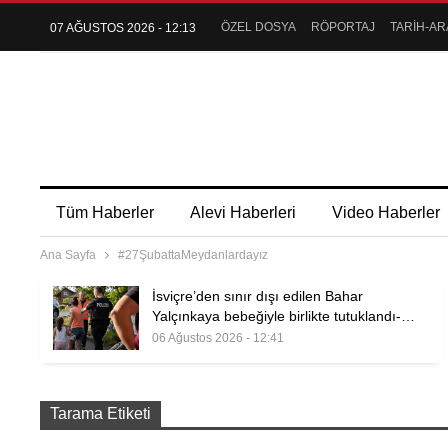
ÖZEL DOSYA
RÖPORTAJ
TARİH-AR
07 AĞUSTOS 2026 - 12:13
Tüm Haberler
Alevi Haberleri
Video Haberler
Ana Sayfa
#27ŞubattaMeydanlardayız
İsviçre’den sınır dışı edilen Bahar
Yalçınkaya bebeğiyle birlikte tutuklandı-…
06 Ağustos 2026 - 12:41
Tarama Etiketi