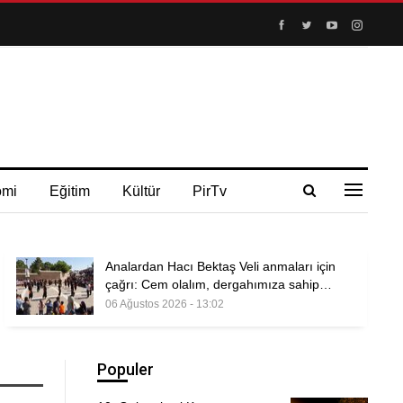
omi
Eğitim
Kültür
PirTv
Analardan Hacı Bektaş Veli anmaları için
çağrı: Cem olalım, dergahımıza sahip…
06 Ağustos 2026 - 13:02
Populer