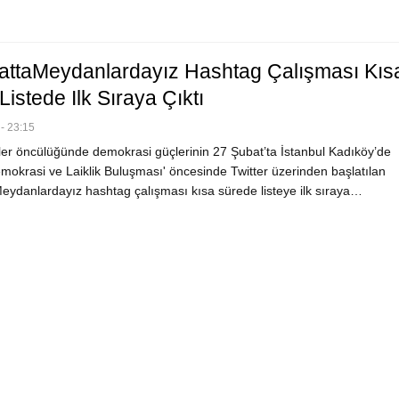
ttaMeydanlardayız Hashtag Çalışması Kıs
istede Ilk Sıraya Çıktı
- 23:15
ler öncülüğünde demokrasi güçlerinin 27 Şubat’ta İstanbul Kadıköy’de
mokrasi ve Laiklik Buluşması' öncesinde Twitter üzerinden başlatılan
ydanlardayız hashtag çalışması kısa sürede listeye ilk sıraya…