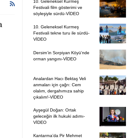
10. Geleneksel Kurmeş
Festivali film gösterimi ve
söyleşiyle sürdü-VİDEO
a
10. Geleneksel Kurmeş
Festivali tekne turu ile sürdü-
VİDEO
Dersim’in Sorpiyan Köyü’nde
orman yangını-VİDEO
Analardan Hacı Bektaş Veli
anmaları için çağrı: Cem
olalım, dergahımıza sahip
çıkalım!-VİDEO
Ayşegül Doğan: Ortak
geleceğin ilk hukuki adımı-
VİDEO
Kantarma’da Pir Mehmet