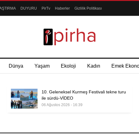
AŞTIRMA
DUYURU
PirTv
Haberler
Gizlilik Politikası
Dünya
Yaşam
Ekoloji
Kadın
Emek Ekon
10. Geleneksel Kurmeş Festivali tekne turu
ile sürdü-VİDEO
06 Ağustos 2026 - 16:39