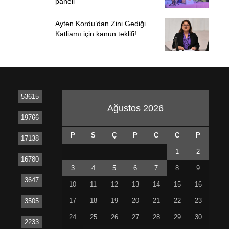
paneli
Ayten Kordu’dan Zini Gediği
Katliamı için kanun teklifi!
53615
Ağustos 2026
19766
P
S
Ç
P
C
C
P
17138
1
2
16780
3
4
5
6
7
8
9
3647
10
11
12
13
14
15
16
17
18
19
20
21
22
23
3505
24
25
26
27
28
29
30
2233