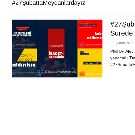
#27ŞubattaMeydanlardayız
#27Şuba
Sürede L
23 Şubat 2022 
PİRHA- Alevi
yapacağı ‘De
#27ŞubattaMe