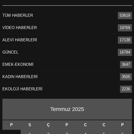
TÜM HABERLER
53619
VİDEO HABERLER
19769
ÖNCEKI
SONRAKI
1
1
ALEVİ HABERLERİ
17138
GÜNCEL
16784
EMEK-EKONOMİ
3647
KADIN HABERLERİ
3505
EKOLOJİ HABERLERİ
2236
Temmuz 2025
P
S
Ç
P
C
C
P