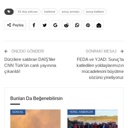
33 düş yolcusu
balıkesir
suruç anması
suruş katliamı
Paylaş
Balıkesir’in Edremit İlçesi’nde Suruç Katliamı’nda
katledilen 33 yurttaş anıldı. Altınoluk Meydanı’nda yapılan
ÖNCEKI GÖNDERI
SONRAKI MESAJ
basın açıklamasını (Ezilenlerin Sosyalist Partisi) ESP
Dürzilere saldıran DAİŞ’liler
FEDA ve YJAD: Suruç’ta
Bölge Temsilcisi Cemal Camekan Suruç Aileleri İnisiyatifi
CNN Türk’ün canlı yayınına
katledilen yoldaşlarımızın
adına okudu.
çıkarıldı!
mücadelesini büyütme
sözünü yineliyoruz
“10 YILDIR SURUÇ İÇİN ADALET MÜCADELESİNİ
YÜRÜTENLER OLARAK DEFALARCA KEZ GÖZALTI,
İŞKENCE VE TUTUKLAMA SALDIRILARI YAŞADIK”
Bunları Da Beğenebilirsin
“Tam 10 yıldır adalet mücadelemiz sokaklarda 33’lerimizin
GÜNCEL
YEREL HABERLER
mezar başlarında devam ediyor” diyen
Cemal Cemekan
,
“Bu 10 yıl boyunca adalet arayışındaki aileler, yaralılar,