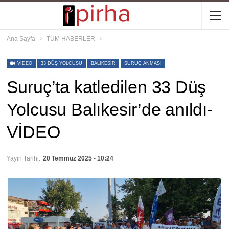
Ana Sayfa
TÜM HABERLER
VIDEO
33 DÜŞ YOLCUSU
BALIKESIR
SURUÇ ANMASI
Suruç’ta katledilen 33 Düş
Yolcusu Balıkesir’de anıldı-
VİDEO
Yayın Tarihi:
20 Temmuz 2025 - 10:24