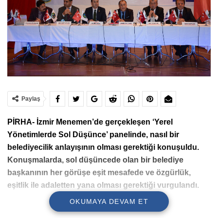
Paylaş
PİRHA- İzmir Menemen’de gerçekleşen ‘Yerel
Yönetimlerde Sol Düşünce’ panelinde, nasıl bir
belediyecilik anlayışının olması gerektiği konuşuldu.
Konuşmalarda, sol düşüncede olan bir belediye
başkanının her görüşe eşit mesafede ve özgürlük,
eşitlik ile adaletten yana olması gerektiği vurgulandı.
OKUMAYA DEVAM ET
Menemen Belediyesi ile Avrupa Alevi Düşünce Derneği