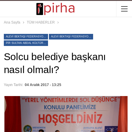
Ana Sayfa
TÜM HABERLER
ALEVI BEKTAŞI FEDERASYONU
ALEVI BEKTAŞI FEDERASYONU GENEL BAŞKANI MUHITTIN YILDIZ
PIR SULTAN ABDAL KÜLTÜR DERNEĞI GENEL BAŞKANI GANI KAPLAN
Solcu belediye başkanı
nasıl olmalı?
Yayın Tarihi:
04 Aralık 2017 - 13:25