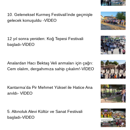
diyemezsiniz. Sol düşünceye sahip insanlar, toplum
menfaatlerine hizmet edebilmek adına risk almalıdır. Zaten
10. Geleneksel Kurmeş Festivali’inde geçmişle
risk alma anlayışınız yoksa, o zaman mevcut iktidara karşı
gelecek konuşuldu -VİDEO
gelme anlayışınız gelişmiyor demektir” ifadelerini kullandı.
“BELEDİYE HİZMETLERİNİ KALİTELİ VE UCUZA
12 yıl sonra yeniden: Koğ Tepesi Festivali
başladı-VİDEO
GÖTÜRMELİ”
Pir Sultan Abdal Kültür Derneği Genel Başkanı Gani
Analardan Hacı Bektaş Veli anmaları için çağrı:
Kaplan
ise yerel yöneticilerin sokakta olması ve
Cem olalım, dergahımıza sahip çıkalım!-VİDEO
hemşerilerine dokunması gerektiğini ifade etti. “Sol
Belediyecilik anlayışı, belediye hizmetlerini halka kaliteli
Kantarma’da Pir Mehmet Yüksel ile Hatice Ana
ve ucuza götürmelidir” diyen Kaplan, toplu taşıma aracının
anıldı- VİDEO
zararına bakmaksızın, 1 kişi için de olsa 24 saat ulaşım
sağlanması gerektiğini vurguladı.
5. Altınoluk Alevi Kültür ve Sanat Festivali
“SOL BELEDİYE BAŞKANI HALKTAN KOPUK
başladı-VİDEO
OLMAZ”