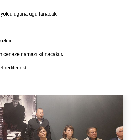
n yolculuğuna uğurlanacak.
ektir.
 cenaze namazı kılınacaktır.
fnedilecektir.