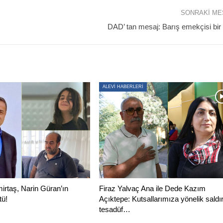
SONRAKI M
DAD’ tan mesaj: Barış emekçisi bir
ALEVİ HABERLERİ
irtaş, Narin Güran’ın
Firaz Yalvaç Ana ile Dede Kazım
tü!
Açıktepe: Kutsallarımıza yönelik saldır
tesadüf…