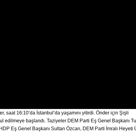
 saat 16:10’da İstanbul’da yaşamını yitirdi. Önder için Şişli
bul edilmeye başlandı. Taziyeler DEM Parti Eş Genel Başkanı T
HDP Eş Genel Başkanı Sultan Özcan, DEM Parti İmralı Heyeti 