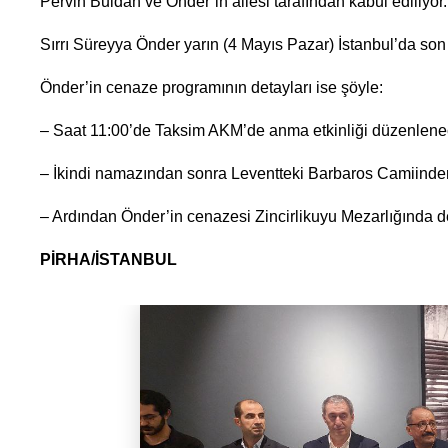
Pervin Buldan ve Önder’in ailesi tarafından kabul ediliyor.
Sırrı Süreyya Önder yarın (4 Mayıs Pazar) İstanbul’da so
Önder’in cenaze programının detayları ise şöyle:
– Saat 11:00’de Taksim AKM’de anma etkinliği düzenlenec
– İkindi namazından sonra Leventteki Barbaros Camiinden
– Ardından Önder’in cenazesi Zincirlikuyu Mezarlığında de
PİRHA/İSTANBUL