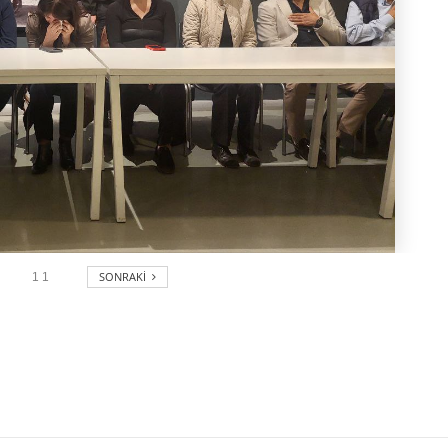
SONRAKI
1
1