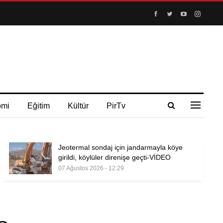
omi
Eğitim
Kültür
PirTv
Jeotermal sondaj için jandarmayla köye
girildi, köylüler direnişe geçti-VİDEO
07 Ağustos 2026 - 12:29