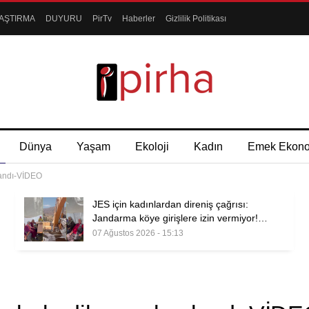
AŞTIRMA
DUYURU
PirTv
Haberler
Gizlilik Politikası
Dünya
Yaşam
Ekoloji
Kadın
Emek Ekon
şlandı-VİDEO
JES için kadınlardan direniş çağrısı:
Jandarma köye girişlere izin vermiyor!…
07 Ağustos 2026 - 15:13