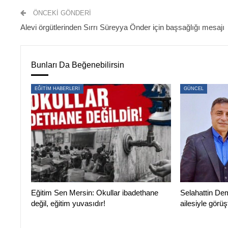
ÖNCEKI GÖNDERI
Alevi örgütlerinden Sırrı Süreyya Önder için başsağlığı mesajı
Bunları Da Beğenebilirsin
EĞİTİM HABERLERİ
GÜNCEL
Eğitim Sen Mersin: Okullar ibadethane
Selahattin Dem
değil, eğitim yuvasıdır!
ailesiyle görüş