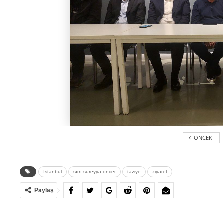
ÖNCEKI
İstanbul
sırrı süreyya önder
taziye
ziyaret
Paylaş