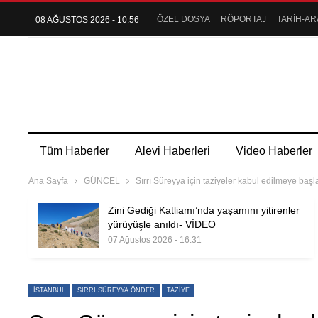
ÖZEL DOSYA
RÖPORTAJ
TARİH-AR
08 AĞUSTOS 2026 - 10:56
Tüm Haberler
Alevi Haberleri
Video Haberler
Ana Sayfa
GÜNCEL
Sırrı Süreyya için taziyeler kabul edilmeye ba
Zini Gediği Katliamı’nda yaşamını yitirenler
yürüyüşle anıldı- VİDEO
07 Ağustos 2026 - 16:31
İSTANBUL
SIRRI SÜREYYA ÖNDER
TAZIYE