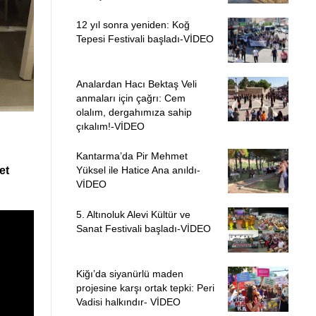
12 yıl sonra yeniden: Koğ
Tepesi Festivali başladı-VİDEO
Analardan Hacı Bektaş Veli
anmaları için çağrı: Cem
olalım, dergahımıza sahip
çıkalım!-VİDEO
Kantarma’da Pir Mehmet
Yüksel ile Hatice Ana anıldı-
et
VİDEO
5. Altınoluk Alevi Kültür ve
Sanat Festivali başladı-VİDEO
Kiğı’da siyanürlü maden
projesine karşı ortak tepki: Peri
Vadisi halkındır- VİDEO