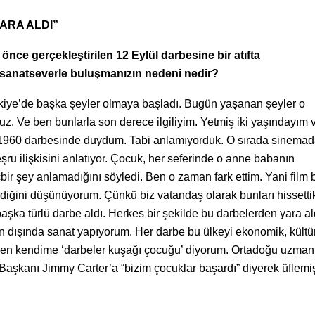
ARA ALDI”
 önce gerçekleştirilen 12 Eylül darbesine bir atıfta
e sanatseverle buluşmanızın nedeni nedir?
ürkiye’de başka şeyler olmaya başladı. Bugün yaşanan şeyler o
uz. Ve ben bunlarla son derece ilgiliyim. Yetmiş iki yaşındayım 
 1960 darbesinde duydum. Tabi anlamıyorduk. O sırada sinemada
ru ilişkisini anlatıyor. Çocuk, her seferinde o anne babanın
çbir şey anlamadığını söyledi. Ben o zaman fark ettim. Yani film
rdiğini düşünüyorum. Çünkü biz vatandaş olarak bunları hissetti
 başka türlü darbe aldı. Herkes bir şekilde bu darbelerden yara al
ın dışında sanat yapıyorum. Her darbe bu ülkeyi ekonomik, kültü
 Ben kendime ‘darbeler kuşağı çocuğu’ diyorum. Ortadoğu uzman
aşkanı Jimmy Carter’a “bizim çocuklar başardı” diyerek üflemiş