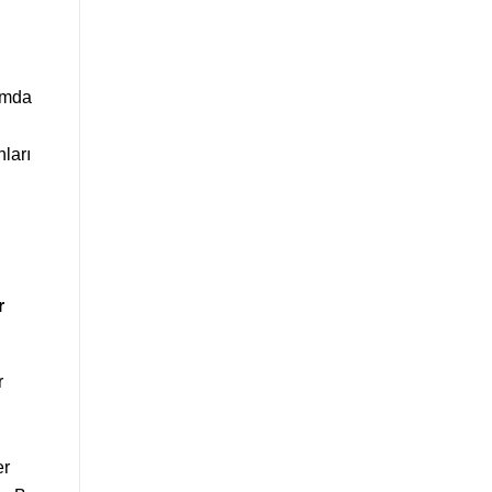
tımda
ları
r
r
er