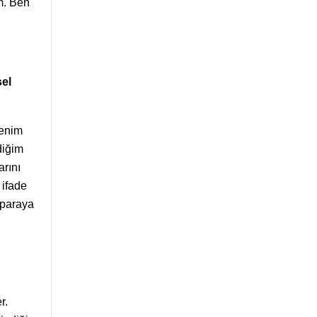
m. Ben
sel
Benim
diğim
rını
 ifade
 paraya
r.