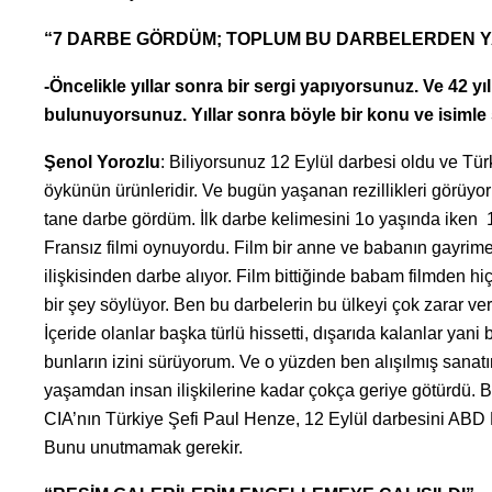
“7 DARBE GÖRDÜM; TOPLUM BU DARBELERDEN Y
-Öncelikle yıllar sonra bir sergi yapıyorsunuz. Ve 42 yıl
bulunuyorsunuz. Yıllar sonra böyle bir konu ve isiml
Şenol Yorozlu
: Biliyorsunuz 12 Eylül darbesi oldu ve T
öykünün ürünleridir. Ve bugün yaşanan rezillikleri görüyor
tane darbe gördüm. İlk darbe kelimesini 1o yaşında iken
Fransız filmi oynuyordu. Film bir anne ve babanın gayrimeş
ilişkisinden darbe alıyor. Film bittiğinde babam filmden hi
bir şey söylüyor. Ben bu darbelerin bu ülkeyi çok zarar ve
İçeride olanlar başka türlü hissetti, dışarıda kalanlar yani
bunların izini sürüyorum. Ve o yüzden ben alışılmış sanat
yaşamdan insan ilişkilerine kadar çokça geriye götürdü.
CIA’nın Türkiye Şefi Paul Henze, 12 Eylül darbesini ABD B
Bunu unutmamak gerekir.