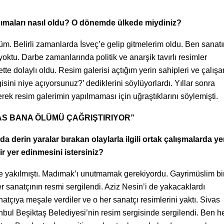
nsımaları nasıl oldu? O dönemde ülkede miydiniz?
düm. Belirli zamanlarda İsveç’e gelip gitmelerim oldu. Ben sana
ktu. Darbe zamanlarında politik ve anarşik tavırlı resimler
dolaylı oldu. Resim galerisi açtığım yerin sahipleri ve çalışan
isini niye açıyorsunuz?’ dediklerini söylüyorlardı. Yıllar sonra
erek resim galerimin yapılmaması için uğraştıklarını söylemişti.
S BANA ÖLÜMÜ ÇAĞRIŞTIRIYOR”
 derin yaralar bırakan olaylarla ilgili ortak çalışmalarda ye
ir yer edinmesini istersiniz?
ve yakılmıştı. Madımak’ı unutmamak gerekiyordu. Gayrimüslim bi
er sanatçının resmi sergilendi. Aziz Nesin’i de yakacaklardı
atçıya meşale verdiler ve o her sanatçı resimlerini yaktı. Sivas
stanbul Beşiktaş Belediyesi’nin resim sergisinde sergilendi. Ben h