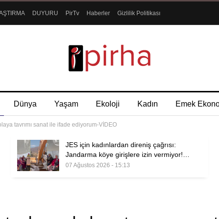
AŞTIRMA
DUYURU
PirTv
Haberler
Gizlilik Politikası
Dünya
Yaşam
Ekoloji
Kadın
Emek Ekon
laya tavrımı sanat ile ifade ediyorum-VİDEO
JES için kadınlardan direniş çağrısı:
Jandarma köye girişlere izin vermiyor!…
07 Ağustos 2026 - 15:13