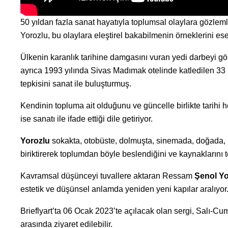
50 yıldan fazla sanat hayatıyla toplumsal olaylara gözle
Yorozlu, bu olaylara eleştirel bakabilmenin örneklerini es
Ülkenin karanlık tarihine damgasını vuran yedi darbeyi g
ayrıca 1993 yılında Sivas Madımak otelinde katledilen 33 
tepkisini sanat ile buluşturmuş.
Kendinin topluma ait olduğunu ve güncelle birlikte tarih
ise sanatı ile ifade ettiği dile getiriyor.
Yorozlu
sokakta, otobüste, dolmuşta, sinemada, doğada, pa
biriktirerek toplumdan böyle beslendiğini ve kaynaklarını t
Kavramsal düşünceyi tuvallere aktaran Ressam
Şenol Yo
estetik ve düşünsel anlamda yeniden yeni kapılar aralıyor
Brieflyart’ta 06 Ocak 2023’te açılacak olan sergi, Salı-Cum
arasında ziyaret edilebilir.