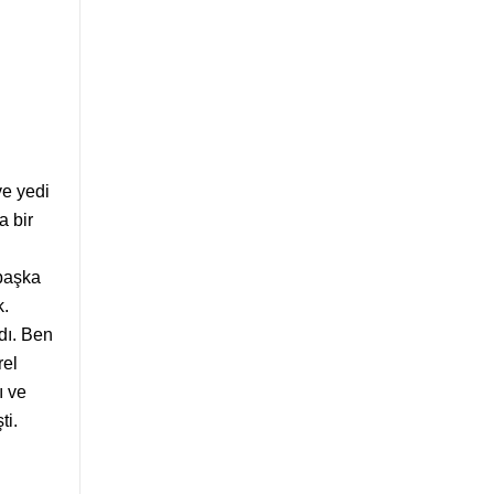
ve yedi
 bir
 başka
k.
dı. Ben
rel
ı ve
ti.