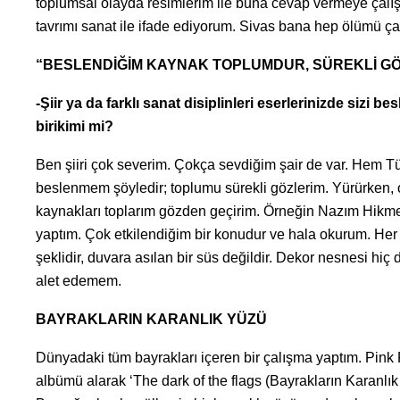
toplumsal olayda resimlerim ile buna cevap vermeye çalı
tavrımı sanat ile ifade ediyorum. Sivas bana hep ölümü çağr
“BESLENDİĞİM KAYNAK TOPLUMDUR, SÜREKLİ GÖ
-Şiir ya da farklı sanat disiplinleri eserlerinizde sizi
birikimi mi?
Ben şiiri çok severim. Çokça sevdiğim şair de var. Hem Tü
beslenmem şöyledir; toplumu sürekli gözlerim. Yürürken, 
kaynakları toplarım gözden geçirim. Örneğin Nazım Hikme
yaptım. Çok etkilendiğim bir konudur ve hala okurum. Her c
şeklidir, duvara asılan bir süs değildir. Dekor nesnesi hi
alet edemem.
BAYRAKLARIN KARANLIK YÜZÜ
Dünyadaki tüm bayrakları içeren bir çalışma yaptım. Pink 
albümü alarak ‘The dark of the flags (Bayrakların Karanlı