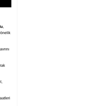
lu
,
yönelik
tavrını
rak
l,
aatleri