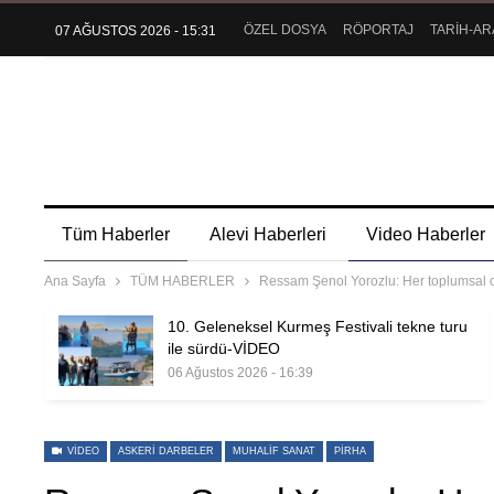
ÖZEL DOSYA
RÖPORTAJ
TARİH-AR
07 AĞUSTOS 2026 - 15:31
Tüm Haberler
Alevi Haberleri
Video Haberler
Ana Sayfa
TÜM HABERLER
Ressam Şenol Yorozlu: Her toplumsal o
10. Geleneksel Kurmeş Festivali tekne turu
ile sürdü-VİDEO
06 Ağustos 2026 - 16:39
VIDEO
ASKERI DARBELER
MUHALIF SANAT
PIRHA