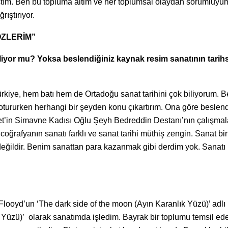
ştım. Ben bu topluma aitim ve her toplumsal olaydan sorumluyu
ıştırıyor.
ZLERİM”
 besliyor mu? Yoksa beslendiğiniz kaynak resim sanatının tarih
rkiye, hem batı hem de Ortadoğu sanat tarihini çok biliyorum. 
otururken herhangi bir şeyden konu çıkartırım. Ona göre beslen
t’in Simavne Kadısı Oğlu Şeyh Bedreddin Destanı’nın çalışmala
oğrafyanın sanatı farklı ve sanat tarihi müthiş zengin. Sanat bir
ç değildir. Benim sanattan para kazanmak gibi derdim yok. Sanatı
Flooyd’un ‘The dark side of the moon (Ayın Karanlık Yüzü)’ adlı
k Yüzü)’ olarak sanatımda işledim. Bayrak bir toplumu temsil ede