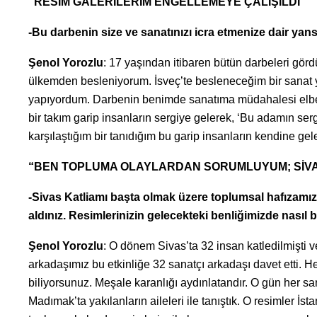
“RESİM GALERİLERİM ENGELLEMEYE ÇALIŞILDI”
-Bu darbenin size ve sanatınızı icra etmenize dair ya
Şenol Yorozlu
: 17 yaşından itibaren bütün darbeleri gör
ülkemden besleniyorum. İsveç’te besleneceğim bir sanat yo
yapıyordum. Darbenin benimde sanatıma müdahalesi elbette 
bir takım garip insanların sergiye gelerek, ‘Bu adamın serg
karşılaştığım bir tanıdığım bu garip insanların kendine gel
“BEN TOPLUMA OLAYLARDAN SORUMLUYUM; SİVA
-Sivas Katliamı başta olmak üzere toplumsal hafızamızda
aldınız. Resimlerinizin gelecekteki benliğimizde nasıl b
Şenol Yorozlu
: O dönem Sivas’ta 32 insan katledilmişti 
arkadaşımız bu etkinliğe 32 sanatçı arkadaşı davet etti. H
biliyorsunuz. Meşale karanlığı aydınlatandır. O gün her san
Madımak’ta yakılanların aileleri ile tanıştık. O resimler İ