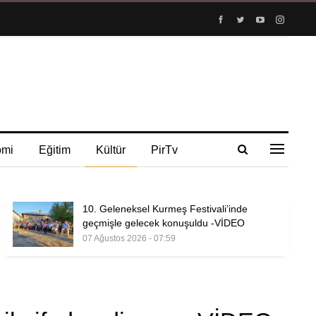
omi
Eğitim
Kültür
PirTv
10. Geleneksel Kurmeş Festivali’inde
geçmişle gelecek konuşuldu -VİDEO
07 Ağustos 2026 - 07:59