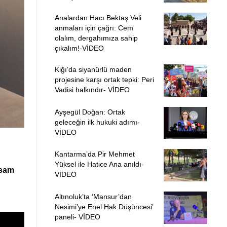
Analardan Hacı Bektaş Veli
anmaları için çağrı: Cem
olalım, dergahımıza sahip
çıkalım!-VİDEO
Kiğı’da siyanürlü maden
projesine karşı ortak tepki: Peri
Vadisi halkındır- VİDEO
Ayşegül Doğan: Ortak
geleceğin ilk hukuki adımı-
VİDEO
Kantarma’da Pir Mehmet
Yüksel ile Hatice Ana anıldı-
ssam
VİDEO
Altınoluk’ta ‘Mansur’dan
Nesimi’ye Enel Hak Düşüncesi’
paneli- VİDEO