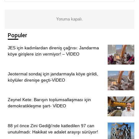
ÇOK SAYIDA KADIN VE ÇOCUK ÖLÜMDEN
KURTULDU
Yoruma kapalı.
Saçılık, kamyon ateşe tutulduktan sonra çok sayıdaki kadın
ve çocuğun hızla kendilerini aracın dışına atmasıyla
Populer
ölenlerin sayısının yükselmediğini vurguladı.
JES için kadınlardan direniş çağrısı: Jandarma
MMC Ortadoğu Araştırma’sında, Afgan göçünün karışık
köye girişlere izin vermiyor! – VİDEO
doğasına rağmen çoğunluk şiddet (% 66) ve/veya
ekonomik faktörler (% 64) nedeniyle Afganistan’dan
Jeotermal sondaj için jandarmayla köye girildi,
ayrıldıkları belirtiliyor. Göç kararı alma sürecinde, özellikle
köylüler direnişe geçti-VİDEO
zorla veya erken yaşta evlenmekten korkan kadınlar için
ailevi nedenlerin etkili olduğu bildiriliyor. Ya kendi
Zeynel Kete: Barışın toplumsallaşması için
başlarına ya da diğer aile üyeleriyle birlikte kaçan kadın
demokratikleşme şart- VİDEO
katılımcılar, genellikle kendilerinden büyük erkek aile
üyeleri ve akrabaları tarafından uygulanan aile içi şiddet,
cinsel istismar, sözlü ve fiziksel tehditler ve zorla evliliklere
88 yıl önce Zini Gediği’nde katledilen 97 can
unutulmadı: Hakikat ve adalet arayışı sürüyor!
maruz kaldıkları kaydediliyor.