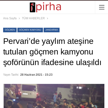
Ana Sayfa
TÜM HABERLER
GÖÇMEN
GÖÇMEN KAMYONU
JANDARMA
Pervari’de yaylım ateşine
tutulan göçmen kamyonu
şoförünün ifadesine ulaşıldı
Yayın Tarihi:
28 Haziran 2021 - 15:23