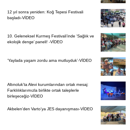
Helin YILMAZ/ PİRHA
12 yıl sonra yeniden: Koğ Tepesi Festivali
başladı-VİDEO
10. Geleneksel Kurmeş Festivali’inde ‘Sağlık ve
ekolojik denge’ paneli! -VİDEO
‘Yaylada yaşam zordu ama mutluyduk’-VİDEO
ÖNCEKI
SONRAKI
1
1
Altınoluk’ta Alevi kurumlarından ortak mesaj:
Farklılıklarımızla birlikte ortak taleplerle
birleşeceğiz-VİDEO
Akbelen’den Varto’ya JES dayanışması-VİDEO