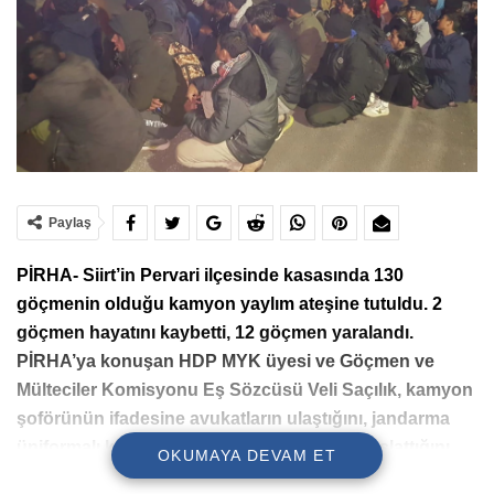
Paylaş
PİRHA- Siirt’in Pervari ilçesinde kasasında 130
göçmenin olduğu kamyon yaylım ateşine tutuldu. 2
göçmen hayatını kaybetti, 12 göçmen yaralandı.
PİRHA’ya konuşan
HDP MYK üyesi ve Göçmen ve
Mülteciler Komisyonu Eş Sözcüsü
Veli Saçılık, kamyon
şoförünün ifadesine avukatların ulaştığını, jandarma
üniformalı kişilerin kamyona yaylım ateşi başlattığını
OKUMAYA DEVAM ET
söylediğini aktardı.