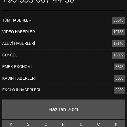
TÜM HABERLER
53643
VİDEO HABERLER
19788
ALEVİ HABERLERİ
17146
GÜNCEL
16809
EMEK-EKONOMİ
3648
KADIN HABERLERİ
3508
EKOLOJİ HABERLERİ
2239
Haziran 2021
P
S
Ç
P
C
C
P