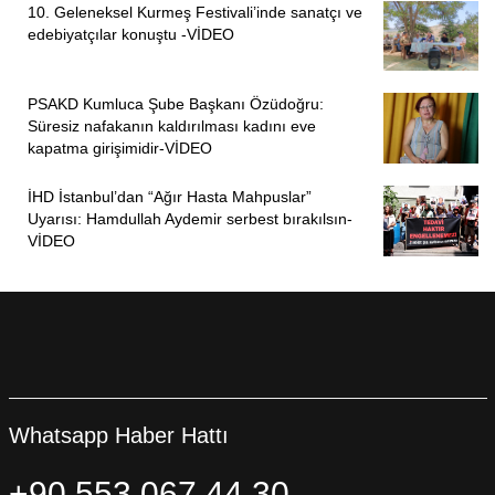
10. Geleneksel Kurmeş Festivali’inde sanatçı ve
edebiyatçılar konuştu -VİDEO
PSAKD Kumluca Şube Başkanı Özüdoğru:
Süresiz nafakanın kaldırılması kadını eve
kapatma girişimidir-VİDEO
İHD İstanbul’dan “Ağır Hasta Mahpuslar”
Uyarısı: Hamdullah Aydemir serbest bırakılsın-
VİDEO
Whatsapp Haber Hattı
+90 553 067 44 30