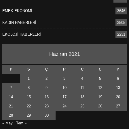
EMEK-EKONOMİ
3646
KADIN HABERLERİ
3505
EKOLOJİ HABERLERİ
2231
Haziran 2021
P
S
Ç
P
C
C
P
1
2
3
4
5
6
7
8
9
10
11
12
13
14
15
16
17
18
19
20
21
22
23
24
25
26
27
28
29
30
« May
Tem »