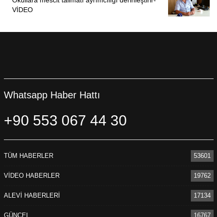
Okullara mescit talimatı ayrımcılığı derinleştirir-
VİDEO
Whatsapp Haber Hattı
+90 553 067 44 30
TÜM HABERLER
53601
VİDEO HABERLER
19762
ALEVİ HABERLERİ
17134
GÜNCEL
16767