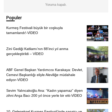
Yoruma kapalı.
Populer
Kurmeş Festivali büyük bir coşkuyla
tamamlandı!-VİDEO
Zini Gediği Katliamı’nın 88’inci yıl anma
gerçekleştirildi – VİDEO
ABF Genel Başkan Yardımcısı Karakaya: Devlet,
Cemevi Başkanlığı eliyle Aleviliğe müdahale
ediyor-VİDEO
Sevim Yalıncakoğlu Ana: “Kadın yapamaz” diyen
zihni Anşa Bacı 200 yıl önce yerle bir etti-VİDEO
10. Geleneksel Kurmeş Festivali’inde sanatçı ve