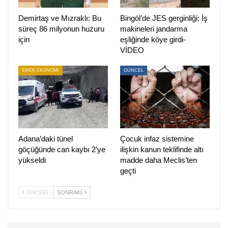
Demirtaş ve Mızraklı: Bu
Bingöl’de JES gerginliği: İş
süreç 86 milyonun huzuru
makineleri jandarma
için
eşliğinde köye girdi-
VİDEO
EMEK-EKONOMİ
GÜNCEL
Adana’daki tünel
Çocuk infaz sistemine
göçüğünde can kaybı 2’ye
ilişkin kanun teklifinde altı
yükseldi
madde daha Meclis’ten
geçti
ÖNCEKI
SONRAKI