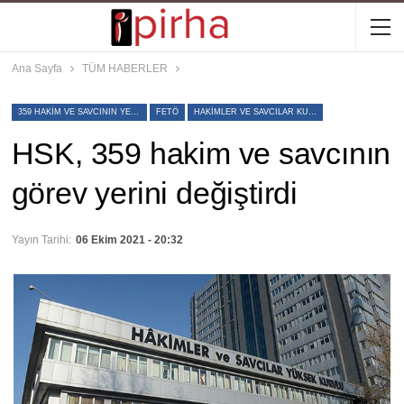
Ana Sayfa
TÜM HABERLER
359 HAKIM VE SAVCININ YERI DEĞIŞTI
FETÖ
HAKIMLER VE SAVCILAR KURULU
HSK, 359 hakim ve savcının
görev yerini değiştirdi
Yayın Tarihi:
06 Ekim 2021 - 20:32