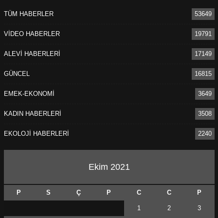
TÜM HABERLER
53649
VİDEO HABERLER
19791
ALEVİ HABERLERİ
17149
GÜNCEL
16815
EMEK-EKONOMİ
3649
KADIN HABERLERİ
3508
EKOLOJİ HABERLERİ
2240
Ekim 2021
P
S
Ç
P
C
C
P
1
2
3