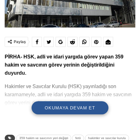
Paylaş
PİRHA- HSK, adli ve idari yargıda görev yapan 359
hakim ve savcının görev yerinin değiştirildiğini
duyurdu.
Hakimler ve Savcılar Kurulu (HSK) yayınladığı son
kararnameyle, adli ve idari yargıda 359 hakim ve savcının
görev yerini değiştirdi.
OKUMAYA DEVAM ET
Yapılan yazılı açıklama ile Adli ve İdari Yargı
Kararnamelerinin açıklandığı belirtildi. Buna göre, 334 adli
ve 25 idari yargıda olmak üzere 359 hakim ve savcının
359 hakim ve savcının yeri değişti
fetö
hakimler ve savcılar kurulu