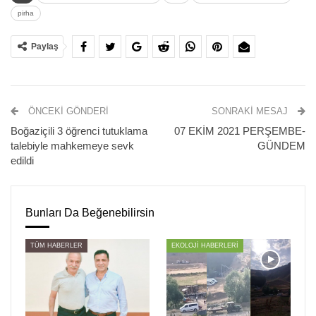
görev yeri değişti.
pirha
(HABER MERKEZİ)
Paylaş
ÖNCEKI GÖNDERI
SONRAKI MESAJ
Boğaziçili 3 öğrenci tutuklama
07 EKİM 2021 PERŞEMBE-
talebiyle mahkemeye sevk
GÜNDEM
edildi
Bunları Da Beğenebilirsin
TÜM HABERLER
EKOLOJİ HABERLERİ
ÖNCEKI
SONRAKI
1
3