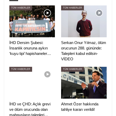
erteleme kararının kaldırılması yasadışıdır. Gökhan Yıldırım
TÜM HABERLER
TÜM HABERLER
infaz erteleme kararında herhangi bir adli kontrol tedbiri
altına alınmamıştır. Nöropatik ağrıları devam ederken
evinin önünden gözaltına alınmıştır. İnfaz erteleme
kararının kaldırılması için herhangi bir şart oluşmamıştır. Bu
durum Gökhan Yıldırım’ın sağlığını riske atmaktadır.
İHD Dersim Şubesi:
Serkan Onur Yılmaz, ölüm
Gökhan Yıldırım serbest bırakılsın.”
İnsanlık onuruna aykırı
orucunun 288. gününde:
‘kuyu tipi’ hapishaneler…
Talepleri kabul edilsin-
PİRHA / İSTANBUL
VİDEO
TÜM HABERLER
TÜM HABERLER
İHD ve ÇHD: Açlık grevi
Ahmet Özer hakkında
ve ölüm orucunda olan
tahliye kararı verildi!
mahpusların talepleri…