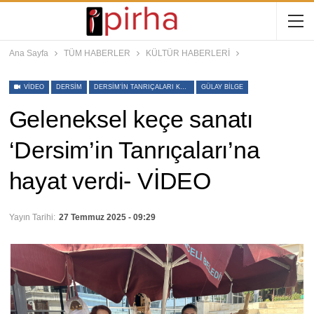
Ana Sayfa
TÜM HABERLER
KÜLTÜR HABERLERİ
VIDEO
DERSIM
DERSIM’IN TANRIÇALARI KEÇE SERGISI
GÜLAY BILGE
Geleneksel keçe sanatı
‘Dersim’in Tanrıçaları’na
hayat verdi- VİDEO
Yayın Tarihi:
27 Temmuz 2025 - 09:29