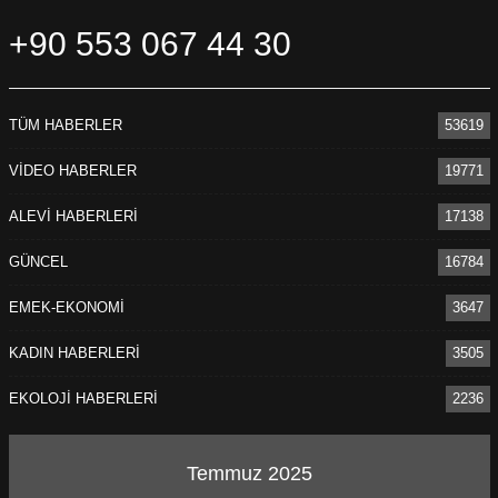
+90 553 067 44 30
TÜM HABERLER
53619
VİDEO HABERLER
19771
ALEVİ HABERLERİ
17138
GÜNCEL
16784
EMEK-EKONOMİ
3647
KADIN HABERLERİ
3505
EKOLOJİ HABERLERİ
2236
Temmuz 2025