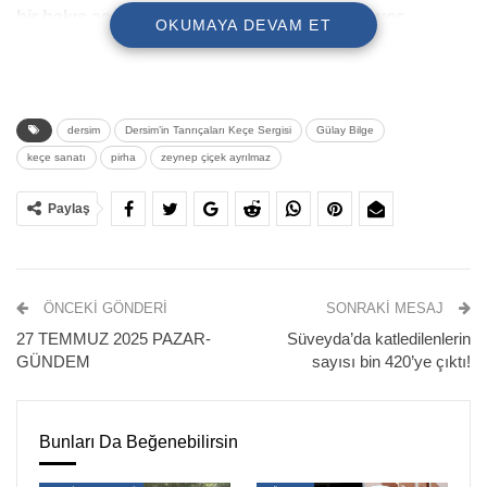
bir bakış açısıyla günümüze taşımayı amaçlıyor.
OKUMAYA DEVAM ET
dersim
Dersim’in Tanrıçaları Keçe Sergisi
Gülay Bilge
keçe sanatı
pirha
zeynep çiçek ayrılmaz
Paylaş
ÖNCEKI GÖNDERI
SONRAKI MESAJ
Dersim’in binlerce yıllık kültürel mirasını, kadın emeğini ve
27 TEMMUZ 2025 PAZAR-
Süveyda’da katledilenlerin
doğayla kurulan kutsal bağı günümüze taşıyan Dersim’in
GÜNDEM
sayısı bin 420’ye çıktı!
Tanrıçaları Keçe Sergisi, 23. Munzur Kültür ve Doğa
Festivali kapsamında 4 gün boyunca Yeraltı Çarşısı’nda
sergilendi. Sergi, keçe sanatını yaşatmak ve bu sanat
Bunları Da Beğenebilirsin
aracılığıyla Dersim’in geleneksel kadın portrelerini yeniden