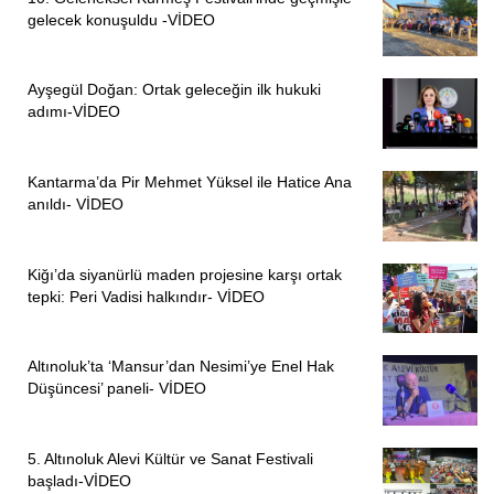
gelecek konuşuldu -VİDEO
Keçe sanatçısı
Gülay Bilge
ise, 20 yıllık bir deneyime
sahip olmanın verdiği derinlikle, geleneksel yöntemlerle
Ayşegül Doğan: Ortak geleceğin ilk hukuki
çalışmanın önemine vurgu yaptı. Bilge, “Bugün sentetik
adımı-VİDEO
ürünlerle çevremiz zehirleniyor. Biz, sağlıklı ve geleneksel
ürünleri yaşatmayı sürdürüyoruz. Keçe, hem sağlıklı hem
de estetik bir ürün. 4 yıl önce başladığımız projenin ilk
Kantarma’da Pir Mehmet Yüksel ile Hatice Ana
anıldı- VİDEO
adımlarını Tunceli’de attık ve bu sergiyle de bu süreci
pekiştirmeyi amaçlıyoruz” diye konuştu.
Kiğı’da siyanürlü maden projesine karşı ortak
Ayrıca, keçe sanatının modernize edilerek, geleneksel
tepki: Peri Vadisi halkındır- VİDEO
kıyafetlerle birleşmesi üzerine de çalışmalarını
sürdüreceklerini kaydetti.
Altınoluk’ta ‘Mansur’dan Nesimi’ye Enel Hak
Sanatçılar, bu sergiyle sadece geçmişi yaşatmayı değil,
Düşüncesi’ paneli- VİDEO
aynı zamanda keçe sanatını halkla buluşturmayı ve
gelecek nesillere öğretmeyi amaçladıklarını belirtti.
5. Altınoluk Alevi Kültür ve Sanat Festivali
Ayrılmaz ve Bilge, halkın keçe sanatıyla tanışması
başladı-VİDEO