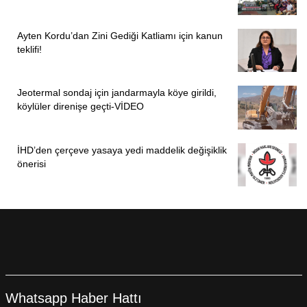
gerektiğinin altını çizdi.
Fatoş SARIKAYA/ DERSİM
Ayten Kordu’dan Zini Gediği Katliamı için kanun
teklifi!
Jeotermal sondaj için jandarmayla köye girildi,
köylüler direnişe geçti-VİDEO
İHD’den çerçeve yasaya yedi maddelik değişiklik
önerisi
ÖNCEKI
SONRAKI
1
8
Whatsapp Haber Hattı