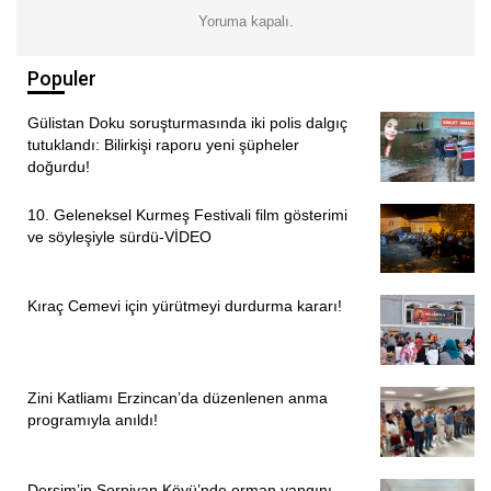
Yoruma kapalı.
Populer
Gülistan Doku soruşturmasında iki polis dalgıç
tutuklandı: Bilirkişi raporu yeni şüpheler
doğurdu!
10. Geleneksel Kurmeş Festivali film gösterimi
ve söyleşiyle sürdü-VİDEO
Kıraç Cemevi için yürütmeyi durdurma kararı!
Zini Katliamı Erzincan’da düzenlenen anma
programıyla anıldı!
Dersim’in Sorpiyan Köyü’nde orman yangını-