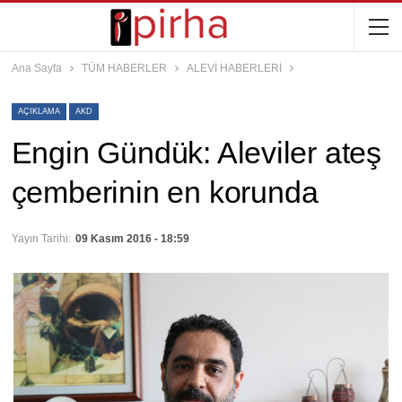
Ana Sayfa
TÜM HABERLER
ALEVİ HABERLERİ
AÇIKLAMA
AKD
Engin Gündük: Aleviler ateş
çemberinin en korunda
Yayın Tarihi:
09 Kasım 2016 - 18:59