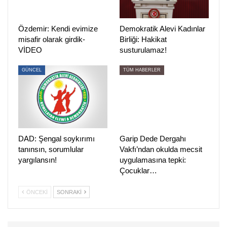
Kasım Cumartesi günü yapılacak olan AKD Genel
Merkezi 11. Olağan Genel Kurulu’nda aday olup, liste
Özdemir: Kendi evimize
Demokratik Alevi Kadınlar
çalışması kararı aldıklarını belirtti.
misafir olarak girdik-
Birliği: Hakikat
VİDEO
susturulamaz!
GÜNCEL
TÜM HABERLER
DAD: Şengal soykırımı
Garip Dede Dergahı
tanınsın, sorumlular
Vakfı’ndan okulda mecsit
yargılansın!
uygulamasına tepki:
Çocuklar…
ÖNCEKI
SONRAKI