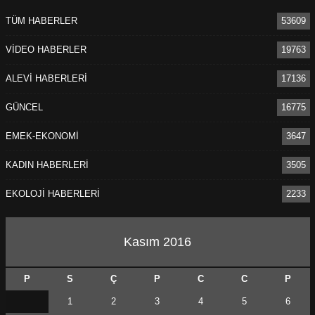
TÜM HABERLER
53609
VİDEO HABERLER
19763
ALEVİ HABERLERİ
17136
GÜNCEL
16775
EMEK-EKONOMİ
3647
KADIN HABERLERİ
3505
EKOLOJİ HABERLERİ
2233
Kasım 2016
P
S
Ç
P
C
C
P
1
2
3
4
5
6