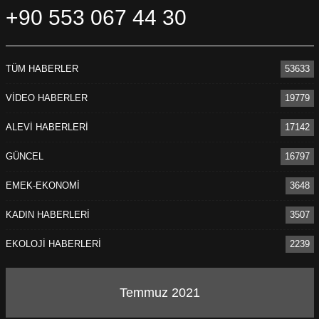
etmeyeceğiz. Sivas’ın ışığını söndürmeyeceğiz.”
+90 553 067 44 30
PİRHA/DERSİM
TÜM HABERLER
53633
VİDEO HABERLER
19779
ALEVİ HABERLERİ
17142
GÜNCEL
16797
EMEK-EKONOMİ
3648
KADIN HABERLERİ
3507
ÖNCEKI
SONRAKI
1
1
EKOLOJİ HABERLERİ
2239
Temmuz 2021