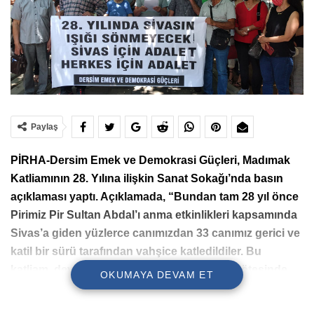
Paylaş
PİRHA-Dersim Emek ve Demokrasi Güçleri, Madımak
Katliamının 28. Yılına ilişkin Sanat Sokağı’nda basın
açıklaması yaptı. Açıklamada, “Bundan tam 28 yıl önce
Pirimiz Pir Sultan Abdal’ı anma etkinlikleri kapsamında
Sivas’a giden yüzlerce canımızdan 33 canımız gerici ve
katil bir sürü tarafından vahşice katledildiler. Bu
katliam, devlet güçlerinin göz yummaları ve ötesinde
OKUMAYA DEVAM ET
yönlendirmeleriyle, son derece planlı ve organize bir
çalışmanın sonucunda gerçekleştirildi” denildi.