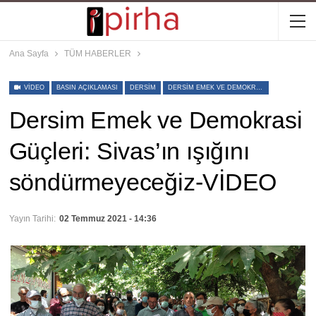
Ana Sayfa
TÜM HABERLER
VIDEO
BASIN AÇIKLAMASI
DERSIM
DERSIM EMEK VE DEMOKRASI GÜÇLERI
Dersim Emek ve Demokrasi
Güçleri: Sivas’ın ışığını
söndürmeyeceğiz-VİDEO
Yayın Tarihi:
02 Temmuz 2021 - 14:36