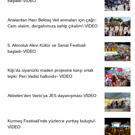
başladı-VİDEO
katliamda yer alan gerici katil güruh içinden sadece çok
küçük bir grup hakkında dava açıldı. Uzun süren
Analardan Hacı Bektaş Veli anmaları için çağrı:
yargılamalar sonunda bu katillerin çoğu ya hiç ceza
Cem olalım, dergahımıza sahip çıkalım!-VİDEO
almadılar ya da küçük cezalarla kurtuldular.”
“SAYISINI DAHİ UNUTTUĞUMUZ BİRÇOK KATLİAM
5. Altınoluk Alevi Kültür ve Sanat Festivali
YAŞADIK”
başladı-VİDEO
Madımak Katliamı’nın zamanaşımına uğratılmasına ”hayırlı
Kiğı’da siyanürlü maden projesine karşı ortak
olsun” diyenlerin iktidarında Roboski Katliamı, Ankara Gar
tepki: Peri Vadisi halkındır- VİDEO
Katliamı, Suruç Katliamına, Diyarbakır’dan Antep’e kadar
sayısını dahi unuttuğumuz katliamları yaşadık diyen
Ekber
Kaya
şunları söyledi:
Akbelen’den Varto’ya JES dayanışması-VİDEO
“Milyonlarca insanı açlığa ve yoksulluğa mahkûm eden bu
iktidar Covid-19 bahane ederek, insanların özel yaşam
Kurmeş Festivali’nde yüzlerce yurttaş buluştu!-
alanlarını kısıtlamıştır. Ülkede on binlerce esnaf iflas
VİDEO
etmişken, insanlar intihar ederken AKP’nin derdi canlı