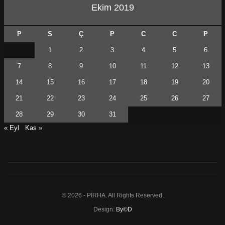
Ekim 2019
P
S
Ç
P
C
C
P
1
2
3
4
5
6
7
8
9
10
11
12
13
14
15
16
17
18
19
20
21
22
23
24
25
26
27
28
29
30
31
« Eyl
Kas »
© 2026 - PİRHA. All Rights Reserved.
Design:
By©D