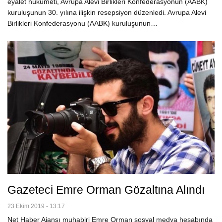
eyalet hükümeti, Avrupa Alevi Birlikleri Konfederasyonun (AABK)
kuruluşunun 30. yılına ilişkin resepsiyon düzenledi. Avrupa Alevi
Birlikleri Konfederasyonu (AABK) kuruluşunun…
Gazeteci Emre Orman Gözaltına Alındı
23 Ekim 2019 - 13:17
Net Haber Ajansı muhabiri Emre Orman sosyal medya hesabında