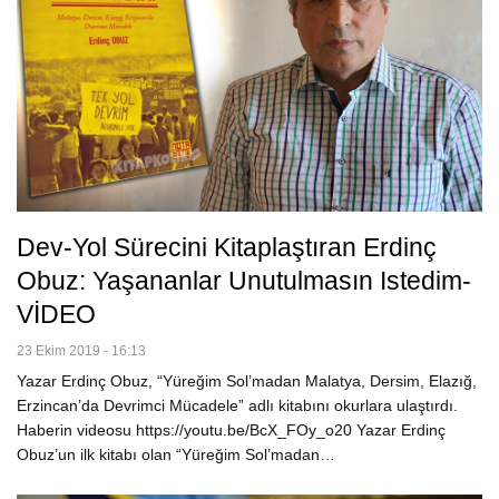
Dev-Yol Sürecini Kitaplaştıran Erdinç
Obuz: Yaşananlar Unutulmasın Istedim-
VİDEO
23 Ekim 2019 - 16:13
Yazar Erdinç Obuz, “Yüreğim Sol’madan Malatya, Dersim, Elazığ,
Erzincan’da Devrimci Mücadele” adlı kitabını okurlara ulaştırdı.
Haberin videosu https://youtu.be/BcX_FOy_o20 Yazar Erdinç
Obuz’un ilk kitabı olan “Yüreğim Sol’madan…