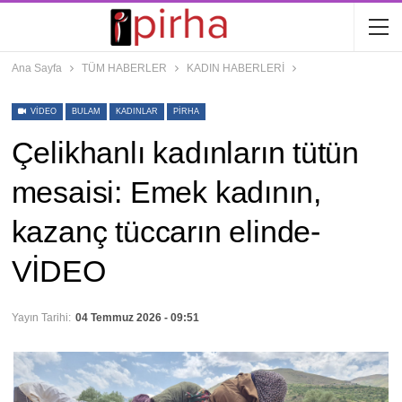
Ana Sayfa
TÜM HABERLER
KADIN HABERLERİ
VIDEO
BULAM
KADINLAR
PIRHA
Çelikhanlı kadınların tütün
mesaisi: Emek kadının,
kazanç tüccarın elinde-
VİDEO
Yayın Tarihi:
04 Temmuz 2026 - 09:51