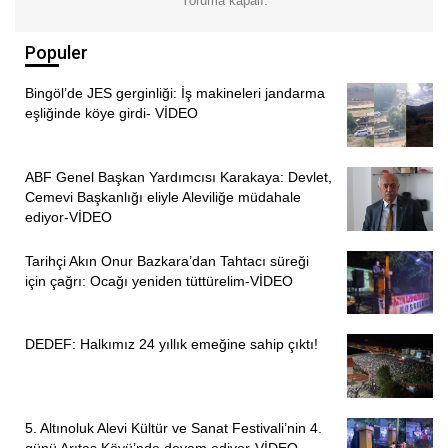
Yoruma kapalı.
gidiyoruz. Eve geliyoruz, yatana dek dinlenme fırsatımız
olmuyor.”
Populer
Öztorun, sağlık sorunları yaşasalar dahi çalışmak zorunda
Bingöl’de JES gerginliği: İş makineleri jandarma
kaldıklarını, hiçbir sosyal destek almadıklarını ve hiçbir
eşliğinde köye girdi- VİDEO
kadının sigortasının bulunmadığını vurgulayarak şunları
söyledi:
ABF Genel Başkan Yardımcısı Karakaya: Devlet,
Cemevi Başkanlığı eliyle Aleviliğe müdahale
“Hastalandığımızda dinlenme gibi bir lüksümüz yok. Sağlık
ediyor-VİDEO
sorunlarımız olsa dahi çalışmak zorundayız, tütün işi öyle
yarım bırakılamıyor, o gün o iş bitecek. Benim gözümde
Tarihçi Akın Onur Bazkara’dan Tahtacı süreği
alerji var, güneşe çıkmamam gerekiyor ama gözüm kızarsa
için çağrı: Ocağı yeniden tüttürelim-VİDEO
da çalışmak zorundayım, başka alternatifim yok. Devlet
satışını yasaklıyor, o zaman üretimine de alternatif bir ürün
DEDEF: Halkımız 24 yıllık emeğine sahip çıktı!
koysun. Biz sigortasız, güvencesiz çalışıyoruz, ezilen hep
kadınlar.”
“EMEK KADININ, PARA TÜCCARIN”
5. Altınoluk Alevi Kültür ve Sanat Festivali’nin 4.
günü Arıtaş Köyü’nde devam ediyor-VİDEO