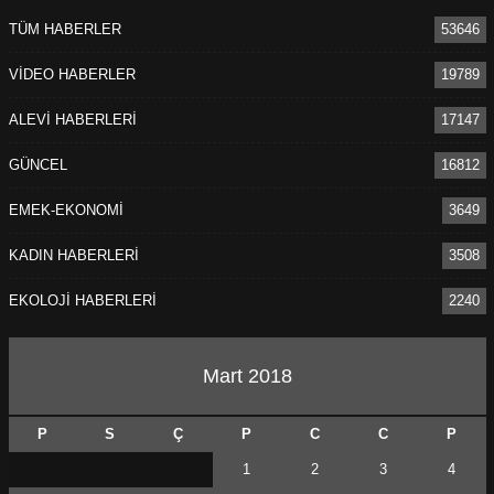
TÜM HABERLER
53646
VİDEO HABERLER
19789
ALEVİ HABERLERİ
17147
GÜNCEL
16812
EMEK-EKONOMİ
3649
KADIN HABERLERİ
3508
EKOLOJİ HABERLERİ
2240
Mart 2018
P
S
Ç
P
C
C
P
1
2
3
4