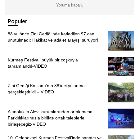
sömürüyü alkışlamayız. Bizim bir tek görevimiz var
Yoruma kapalı.
başkaldırı kültürümüzdür. Neye karşı haksızlığa sömürüye,
rızalık lokması olmadan rızalık verilmeden yenmeye karşı.
Populer
Biz bütün lokmalarımızı rızalık alarak yeriz. Bizler haram
88 yıl önce Zini Gediği’nde katledilen 97 can
lokma yemeyiz. Pir Sultanın köpekleri bile haram lokma
unutulmadı: Hakikat ve adalet arayışı sürüyor!
yememiş.”
“ULU OZANLARIMIZIN DİRENÇLERİYLE RUHUMUZU
Kurmeş Festivali büyük bir coşkuyla
BÜYÜTTÜK”
tamamlandı!-VİDEO
Hacı Bektaş Veli Anadolu Kültür Vakfı Genel Sekreteri
Zini Gediği Katliamı’nın 88’inci yıl anma
Seyit Karahalil, konuşmasına şöyle devam etti:
gerçekleştirildi – VİDEO
“Pir Sultan Abdal’ın çok doğru bir sözü var. Diyor ki bozuk
düzende sağlam çark olmaz ama o bize başka bir şey
Altınoluk’ta Alevi kurumlarından ortak mesaj:
yüklüyor. Bozuk düzende sağlam çark olmaz ama siz
Farklılıklarımızla birlikte ortak taleplerle
birleşeceğiz-VİDEO
edepli olacaksınız, erdemli olacaksınız bozuk düzende
sağlam karakterli olacaksınız diye öğütlemiştir.
10. Geleneksel Kurmeş Festivali’inde sanatçı ve