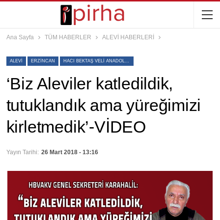
Ana Sayfa
TÜM HABERLER
ALEVİ HABERLERİ
ALEVI
ERZINCAN
HACI BEKTAŞ VELI ANADOLU KÜLTÜR VAKFI GENEL SEKRETERI SEYIT KARAHALIL
‘Biz Aleviler katledildik,
tutuklandık ama yüreğimizi
kirletmedik’-VİDEO
Yayın Tarihi:
26 Mart 2018 - 13:16