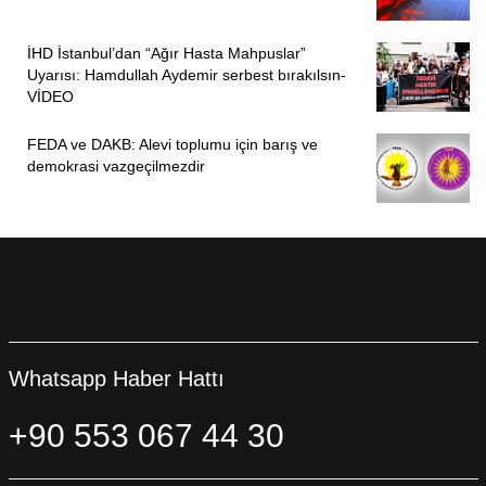
dirençlerinden dolayı kutluyorum. Arkadaşlarımızın
İHD İstanbul’dan “Ağır Hasta Mahpuslar”
yanındayız, susmayacağız asla bizi susturamayacaklar. Bu
Uyarısı: Hamdullah Aydemir serbest bırakılsın-
böyle biline.”
VİDEO
Cebrail ARSLAN/ANKARA
FEDA ve DAKB: Alevi toplumu için barış ve
demokrasi vazgeçilmezdir
Whatsapp Haber Hattı
+90 553 067 44 30