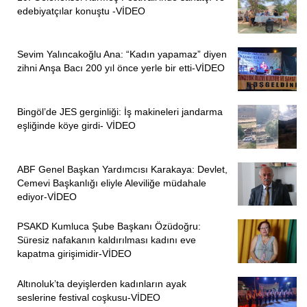
Biz bu ulu ozanlarımızın öğütleriyle, onların dirençleriyle
edebiyatçılar konuştu -VİDEO
ruhumuzu bütünleştirdik, ruhumuzu bezedik, büyüttük. Bizi
ne kadar içeri tıkamaya çalışırsa çalışsınlar, ne kadar
Sevim Yalıncakoğlu Ana: “Kadın yapamaz” diyen
karanlık odalara sokmaya çalışırlarsa çalışsınlar, biz
zihni Anşa Bacı 200 yıl önce yerle bir etti-VİDEO
oralarda türkülerimizi söylemeye devam edeceğiz. Biz
oralarda yine güneşi görmeye devam edeceğiz.”
Bingöl’de JES gerginliği: İş makineleri jandarma
“DİRENÇLİ OLMAYA DEVAM EDECEĞİZ”
eşliğinde köye girdi- VİDEO
Karahalil, “Boşuna bizim vergilerimizle bizi helak
ABF Genel Başkan Yardımcısı Karakaya: Devlet,
etmesinler, bizim ürettiklerimizle bizi vurmaya
Cemevi Başkanlığı eliyle Aleviliğe müdahale
çalışmasınlar. Kör oğlunun bir lafı vardı. Silah icat oldu,
ediyor-VİDEO
mertlik bozuldu diye. Evet, bunların mertlikleri bozulmuş.
Bunlar artık oyunu kalleşçe oynuyorlar, oynamaya devam
PSAKD Kumluca Şube Başkanı Özüdoğru:
Süresiz nafakanın kaldırılması kadını eve
etsinler. Onlar ne kadar kalleşçe oynamaya devam
kapatma girişimidir-VİDEO
ederlerse biz o kadar dirençli olmaya devam edeceğiz”
diyerek sözlerini şöyle tamamladı:
Altınoluk’ta deyişlerden kadınların ayak
seslerine festival coşkusu-VİDEO
“Arkadaşlarıma tekrar selam ediyorum. Arkadaşlarımı o