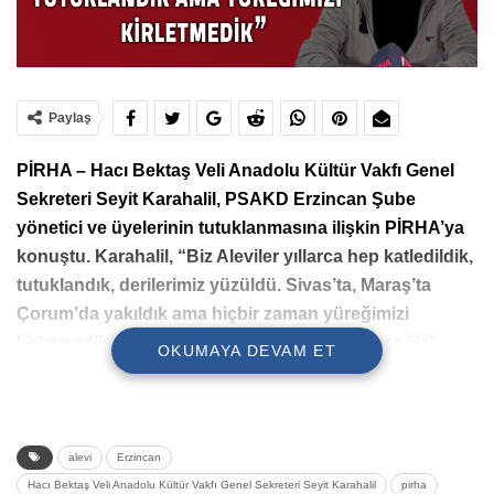
Paylaş
PİRHA – Hacı Bektaş Veli Anadolu Kültür Vakfı Genel
Sekreteri Seyit Karahalil, PSAKD Erzincan Şube
yönetici ve üyelerinin tutuklanmasına ilişkin PİRHA’ya
konuştu. Karahalil, “Biz Aleviler yıllarca hep katledildik,
tutuklandık, derilerimiz yüzüldü. Sivas’ta, Maraş’ta
Çorum’da yakıldık ama hiçbir zaman yüreğimizi
kirletmedik yine de kirletmemeye devam edeceğiz”
OKUMAYA DEVAM ET
dedi.
PSAKD Erzincan Şubesi’nin yöneticilerinin ve üyelerinin
tutuklanmasına ilişkin PİRHA’ya konuşan Hacı Bektaş Veli
alevi
Erzincan
Anadolu Kültür Vakfı Genel Sekreteri Seyit Karahalil,
Hacı Bektaş Veli Anadolu Kültür Vakfı Genel Sekreteri Seyit Karahalil
pirha