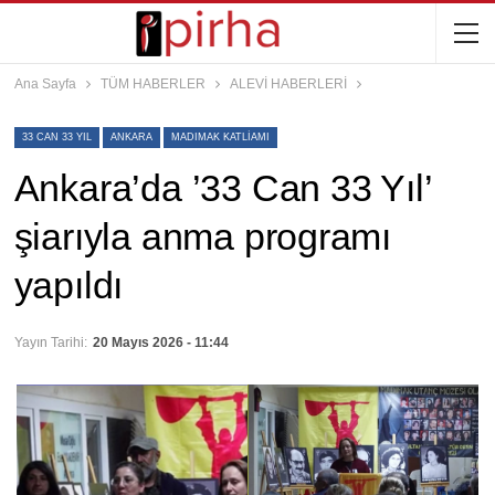
Ana Sayfa
TÜM HABERLER
ALEVİ HABERLERİ
33 CAN 33 YIL
ANKARA
MADIMAK KATLIAMI
Ankara’da ’33 Can 33 Yıl’
şiarıyla anma programı
yapıldı
Yayın Tarihi:
20 Mayıs 2026 - 11:44