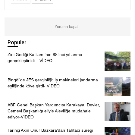
Yoruma kapalı.
ÖNCEKI
SONRAKI
1
3
Populer
Zini Gediği Katliamı’nın 88’inci yıl anma
gerçekleştirildi – VİDEO
Bingöl’de JES gerginliği: İş makineleri jandarma
eşliğinde köye girdi- VİDEO
ABF Genel Başkan Yardımcısı Karakaya: Devlet,
Cemevi Başkanlığı eliyle Aleviliğe müdahale
ediyor-VİDEO
Tarihçi Akın Onur Bazkara’dan Tahtacı süreği