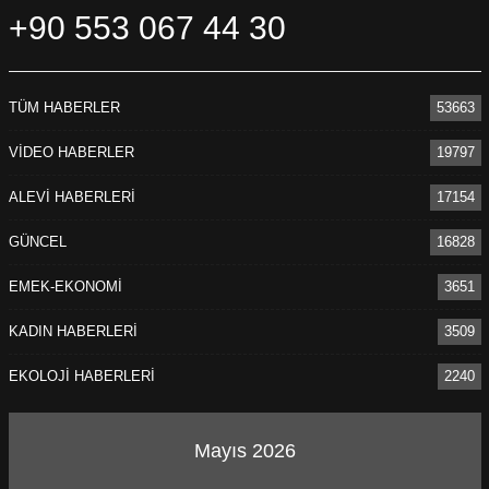
+90 553 067 44 30
TÜM HABERLER
53663
VİDEO HABERLER
19797
ALEVİ HABERLERİ
17154
GÜNCEL
16828
EMEK-EKONOMİ
3651
KADIN HABERLERİ
3509
EKOLOJİ HABERLERİ
2240
Mayıs 2026