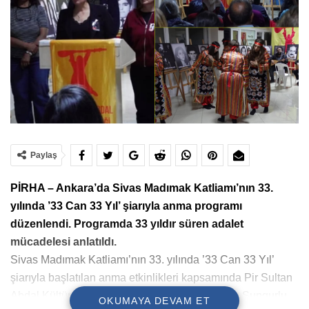
Paylaş
PİRHA – Ankara’da Sivas Madımak Katliamı’nın 33.
yılında ’33 Can 33 Yıl’ şiarıyla anma programı
düzenlendi. Programda 33 yıldır süren adalet
mücadelesi anlatıldı.
Sivas Madımak Katliamı’nın 33. yılında ’33 Can 33 Yıl’
şiarıyla başlatılan anma etkinlikleri kapsamında Pir Sultan
Abdal Kültür Derneği Mamak Şubesi ve Çorum Sungurlu
OKUMAYA DEVAM ET