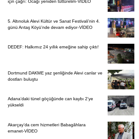
için çağrı: Ocağı yeniden tüttürelim-VİDEO
5. Altınoluk Alevi Kültür ve Sanat Festivali’nin 4.
günü Arıtaş Köyü’nde devam ediyor-VİDEO
DEDEF: Halkımız 24 yıllık emeğine sahip çıktı!
Dortmund DAKME yaz şenliğinde Alevi canlar ve
dostları buluştu
Adana’daki tünel göçüğünde can kaybı 2’ye
yükseldi
Akarçay’da cem hizmetleri Babagâhlara
emanet-VİDEO