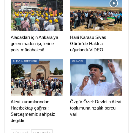
yaşandı. Katliamın tanıkları, yaşananların unutulmaması ve
yeni kuşaklara aktarılması gerektiğini ifade etti.
Şiir dinletileriyle devam eden programda, toplumsal eşitlik,
laiklik, demokrasi ve eşit yurttaşlık talepleri öne çıktı.
Alacakları için Ankara’ya
Hani Karasu Sivas
Katliamın 33. yılında ‘Unutmadık, affetmedik,
gelen maden işçilerine
Gürün’de Hakk’a
vazgeçmeyeceğiz’ mesajı verildi.
polis müdahalesi!
uğurlandı-VİDEO
HABER MERKEZİ
ALEVİ HABERLERİ
GÜNCEL
Alevi kurumlarından
Özgür Özel: Devletin Alevi
Hacıbektaş çağrısı:
toplumuna rızalık borcu
Serçeşmemiz sahipsiz
var!
değildir
ÖNCEKI
SONRAKI