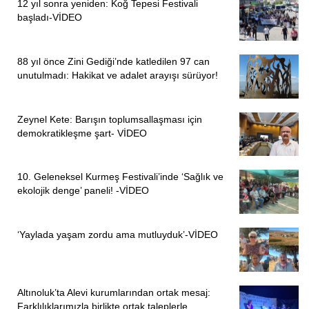
12 yıl sonra yeniden: Koğ Tepesi Festivali
“BIRAKTIĞI HAKİKAT MÜCADELESİ YOLUMUZ
başladı-VİDEO
AYDINLATACAKTIR”
88 yıl önce Zini Gediği’nde katledilen 97 can
Demokratik Alevi Dernekleri (DAD) ise açıklamasında
unutulmadı: Hakikat ve adalet arayışı sürüyor!
şunları söyledi:
“Cumartesi annesi Emine Ocak hak ile hak oldu. 30 yıldır
Zeynel Kete: Barışın toplumsallaşması için
oğlu Hasan Ocak şahsında tüm faili meçhuller adına
demokratikleşme şart- VİDEO
hakikat arayışı mücadelesinde öncü rolü, onurlu duruşu ile
yüreğimize, zihnimize nakış oldu. Bıraktığı hakikat
10. Geleneksel Kurmeş Festivali’inde ‘Sağlık ve
mücadelesi yolumuz aydınlatacaktır. Anısına saygıyla.
ekolojik denge’ paneli! -VİDEO
Devri assan olsun.”
“ONURLU MÜCADELESİ, BU DÜZENİN UTANCINI
‘Yaylada yaşam zordu ama mutluyduk’-VİDEO
DAHA DA GÖRÜNÜR KILDI”
Fransa Alevi Birlikleri Federasyonu (FUAF), 30 yıl boyunca
Altınoluk’ta Alevi kurumlarından ortak mesaj:
kayıplar için hakikat ve adalet mücadelesi yürüten Emine
Farklılıklarımızla birlikte ortak taleplerle