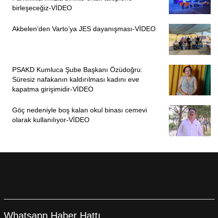
Ocak’ın Hakk’a yürümesi dolayısıyla yayınladığı
birleşeceğiz-VİDEO
açıklamada şunları ifade etti:
Akbelen’den Varto’ya JES dayanışması-VİDEO
“Cesaretiyle, ısrarı ve kararlılığıyla hepimize yol gösterdi.
O, Cumartesi Anneleri’nin vicdanıydı, sessizlerin sesi,
karanlığa karşı yakılan bir ışıktı. Onurlu mücadelesi, bu
PSAKD Kumluca Şube Başkanı Özüdoğru:
düzenin utancını daha da görünür kıldı.”
Süresiz nafakanın kaldırılması kadını eve
kapatma girişimidir-VİDEO
“KOCA ÇINARDAN BİRİSİNİ DAHA KAYBETTİK”
Göç nedeniyle boş kalan okul binası cemevi
Pir Sultan Abdal Kültür Derneği (PSAKD) Emine Ocak’ın
olarak kullanılıyor-VİDEO
Hakka yürümesine ilişkin paylaştığı açıklamada şunları
kaydetti:
“1980 Askeri Faşist Cuntasında, 90’ların beyaz toroslarıda,
faili meçhul cinayetlerde ve gözaltında kaybedilen
canlarının akıbetini soran, acıda, mücadelede ve direnişte
birleşenler Cumartesi Anneleri!
Kanlı tarihte gözaltında kaybedilen çocuklarının bedenini,
Whatsapp Haber Hattı