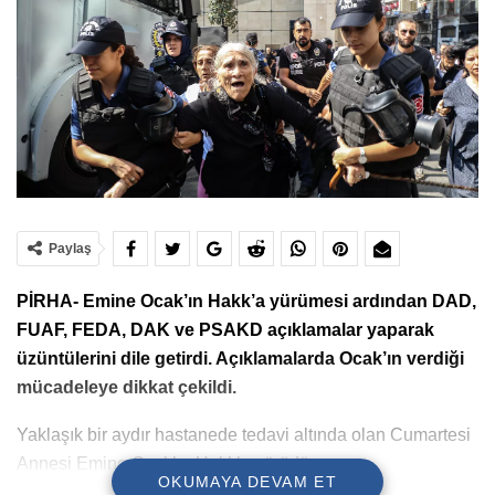
Paylaş
PİRHA- Emine Ocak’ın Hakk’a yürümesi ardından DAD,
FUAF, FEDA, DAK ve PSAKD açıklamalar yaparak
üzüntülerini dile getirdi. Açıklamalarda Ocak’ın verdiği
mücadeleye dikkat çekildi.
Yaklaşık bir aydır hastanede tedavi altında olan Cumartesi
Annesi Emine Ocak’ın Hakk’a yürüdü.
OKUMAYA DEVAM ET