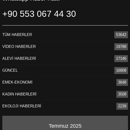
bir tek saç telini, onlara ait herhangi bir hatırayı arayan
+90 553 067 44 30
analarımız, koca çınarlarımız onlar. Bu koca çınardan
birisini daha kaybettik bugün. Bugün günlerden Emine
Ocak! Gözaltında kaybedilen Hasan Ocak’ın annesi!
Cumartesi Annelerinin, Ocak ailesinin acısını paylaşıyoruz.
TÜM HABERLER
53642
Emine Ananın devri daim, toprağı gülistan olsun!
VİDEO HABERLER
19788
Unutmayacağız, Unutturmayacağız!”
ALEVİ HABERLERİ
17146
PİRHA/ANKARA
GÜNCEL
16808
EMEK-EKONOMİ
3648
KADIN HABERLERİ
3508
EKOLOJİ HABERLERİ
2239
Temmuz 2025