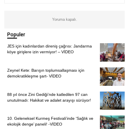
sonrasında işkenceye maruz kalıyor. İşkencenin sebebi ise
çok ahlaksızca, onursuzca tacize varan üst araması
yapılıyor. Cinsel organına, göğüslerine ve poposuna
Yoruma kapalı.
dokunuluyor. Ekim’de tabii ki buna itiraz ediyor ve
koridorda oturmaya eylemi yapıyor. Gardiyanlar Ekim’i
Populer
hücresine fırlatıyor ve tek başına tutuluyor.
JES için kadınlardan direniş çağrısı: Jandarma
“İŞKENCELER GİDEREK ARTTIĞI İÇİN ENDİŞELİYİM”
köye girişlere izin vermiyor! – VİDEO
Oğlunun hastalığından dolayı tek başına kalmaması
gerektiğini vurgulayan
İlker
, “Kalp, tansiyon ve şeker
Zeynel Kete: Barışın toplumsallaşması için
demokratikleşme şart- VİDEO
hastası bir insanın tek başına tutulması gerekirken adlilerin
olduğu koridorda tutularak oğluma küfürler ve ölüm
tehditleri yapılıyor. Oğluma hücresinde saldırılıyor cinsel
88 yıl önce Zini Gediği’nde katledilen 97 can
organına tekme atılıyor, kalp hastası olduğu için
unutulmadı: Hakikat ve adalet arayışı sürüyor!
ayaklarında morluk ve şişlik oluştuğu için ayaklarına
basılıyor. Oğlumun tedavisi sağlanmıyor o yüzden kanser
10. Geleneksel Kurmeş Festivali’inde ‘Sağlık ve
riski çok yüksek belki de kansere yakalandı ve bize
ekolojik denge’ paneli! -VİDEO