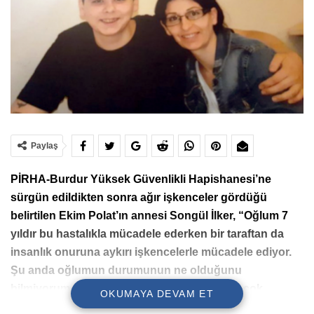
Paylaş
PİRHA-Burdur Yüksek Güvenlikli Hapishanesi’ne
sürgün edildikten sonra
ağır işkenceler gördüğü
belirtilen Ekim Polat’ın annesi Songül İlker, “Oğlum 7
yıldır bu hastalıkla mücadele ederken bir taraftan da
insanlık onuruna aykırı işkencelerle mücadele ediyor.
Şu anda oğlumun durumunun ne olduğunu
bilmiyorum ve işkenceler giderek arttığı için çok
OKUMAYA DEVAM ET
endişeliyim” diye konuştu.