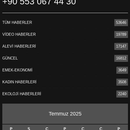
+90 553 067 44 30
TÜM HABERLER
53646
VİDEO HABERLER
19789
ALEVİ HABERLERİ
17147
GÜNCEL
16812
EMEK-EKONOMİ
3649
KADIN HABERLERİ
3508
EKOLOJİ HABERLERİ
2240
Temmuz 2025
P
S
Ç
P
C
C
P