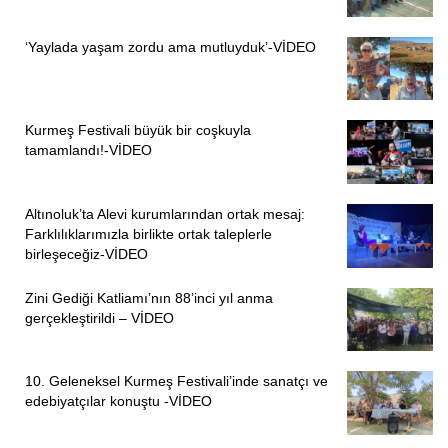
söylenmiyor. Şu anda oğlumun durumunun ne olduğunu
bilmiyorum ve işkenceler giderek arttığı için çok
‘Yaylada yaşam zordu ama mutluyduk’-VİDEO
endişeliyim” diye konuştu.
PİRHA/İSTANBUL
Kurmeş Festivali büyük bir coşkuyla
tamamlandı!-VİDEO
Altınoluk’ta Alevi kurumlarından ortak mesaj:
Farklılıklarımızla birlikte ortak taleplerle
birleşeceğiz-VİDEO
Zini Gediği Katliamı’nın 88’inci yıl anma
gerçekleştirildi – VİDEO
ÖNCEKI
SONRAKI
1
1
10. Geleneksel Kurmeş Festivali’inde sanatçı ve
edebiyatçılar konuştu -VİDEO