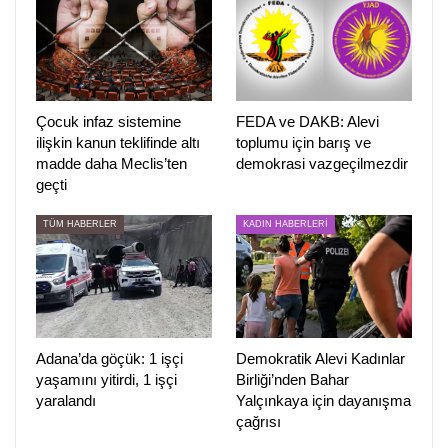
sokakta koronavirüs vakalarına rastlandı. İl Hıfzıssıhha
Kuruşu tedbir amaçlı olarak 2 sokağın da 14 gün süreyle
karantinaya alınmasına karar verdi. Kararlar sonrasında
köy ve iki sokakta güvenlik güçleri tarafından tedbir
alınarak giriş ve çıkışlar bariyerlerle kapatıldı.
Çocuk infaz sistemine
FEDA ve DAKB: Alevi
ilişkin kanun teklifinde altı
toplumu için barış ve
PİRHA/ADIYAMAN
madde daha Meclis’ten
demokrasi vazgeçilmezdir
geçti
TÜM HABERLER
KADIN HABERLERİ
Adana’da göçük: 1 işçi
Demokratik Alevi Kadınlar
yaşamını yitirdi, 1 işçi
Birliği’nden Bahar
yaralandı
Yalçınkaya için dayanışma
çağrısı