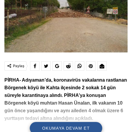
Paylaş
PİRHA- Adıyaman’da, koronavirüs vakalarına rastlanan
Börgenek köyü ile Kahta ilçesinde 2 sokak 14 gün
süreyle karantinaya alındı. PİRHA’ya konuşan
Börgenek köyü muhtarı Hasan Ünalan, ilk vakanın 10
gün önce yaşandığını ve aynı aileden 4 olmak üzere 6
yurttaşın tedavi altına alındığını açıkladı.
OKUMAYA DEVAM ET
Adıyaman’da, koronavirüs vakalarına rastlanan Börgenek