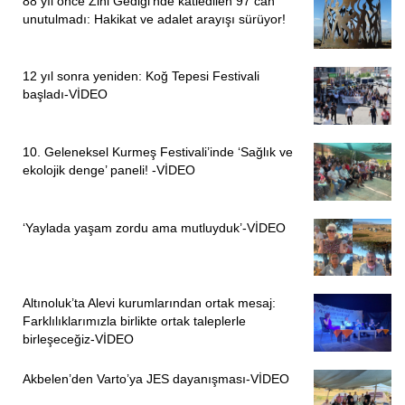
88 yıl önce Zini Gediği’nde katledilen 97 can
unutulmadı: Hakikat ve adalet arayışı sürüyor!
12 yıl sonra yeniden: Koğ Tepesi Festivali
başladı-VİDEO
10. Geleneksel Kurmeş Festivali’inde ‘Sağlık ve
ekolojik denge’ paneli! -VİDEO
‘Yaylada yaşam zordu ama mutluyduk’-VİDEO
Altınoluk’ta Alevi kurumlarından ortak mesaj:
Farklılıklarımızla birlikte ortak taleplerle
birleşeceğiz-VİDEO
Akbelen’den Varto’ya JES dayanışması-VİDEO