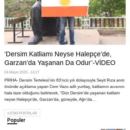
‘Dersim Katliamı Neyse Halepçe’de,
Garzan’da Yaşanan Da Odur’-VİDEO
04 Mayıs 2020 - 14:27
PİRHA- Dersim Tertelesi’nin 83’ncü yılı dolayısıyla Seyit Rıza anıtı
önünde açıklama yapan Cem Vazo adlı yurttaş, katliamın acısının
hala taze olduğunu belirterek, “Dün Dersim’de yaşanan katliam
neyse Halepçe’de, Garzan’da, güneyde, Ağrı’da…
ESKI POSTALAR
Populer