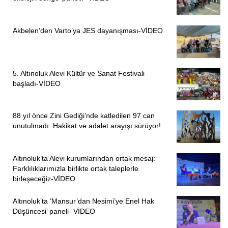
Akbelen’den Varto’ya JES dayanışması-VİDEO
5. Altınoluk Alevi Kültür ve Sanat Festivali
başladı-VİDEO
88 yıl önce Zini Gediği’nde katledilen 97 can
unutulmadı: Hakikat ve adalet arayışı sürüyor!
Altınoluk’ta Alevi kurumlarından ortak mesaj:
Farklılıklarımızla birlikte ortak taleplerle
birleşeceğiz-VİDEO
Altınoluk’ta ‘Mansur’dan Nesimi’ye Enel Hak
Düşüncesi’ paneli- VİDEO