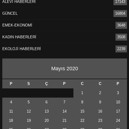
ALEVİ HABERLERİ
17143
GÜNCEL
16804
EMEK-EKONOMİ
3648
KADIN HABERLERİ
3508
EKOLOJİ HABERLERİ
2239
Mayıs 2020
P
S
Ç
P
C
C
P
1
2
3
4
5
6
7
8
9
10
11
12
13
14
15
16
17
18
19
20
21
22
23
24