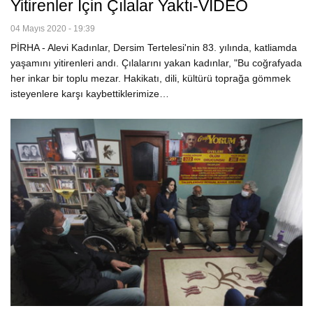
Yitirenler Için Çılalar Yaktı-VİDEO
04 Mayıs 2020 - 19:39
PİRHA - Alevi Kadınlar, Dersim Tertelesi'nin 83. yılında, katliamda
yaşamını yitirenleri andı. Çılalarını yakan kadınlar, "Bu coğrafyada
her inkar bir toplu mezar. Hakikatı, dili, kültürü toprağa gömmek
isteyenlere karşı kaybettiklerimize…