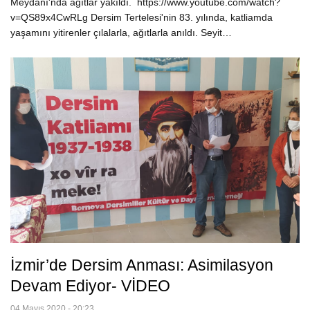
Meydanı'nda ağıtlar yakıldı. https://www.youtube.com/watch?
v=QS89x4CwRLg Dersim Tertelesi'nin 83. yılında, katliamda
yaşamını yitirenler çılalarla, ağıtlarla anıldı. Seyit…
İzmir’de Dersim Anması: Asimilasyon
Devam Ediyor- VİDEO
04 Mayıs 2020 - 20:23