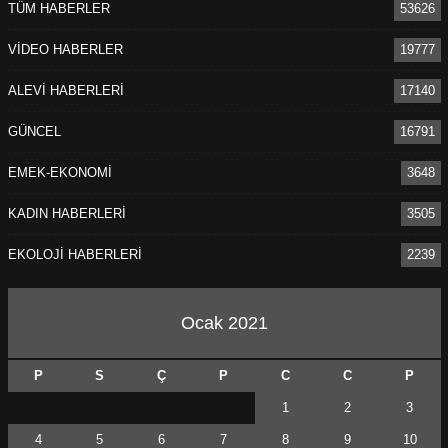
TÜM HABERLER
53626
VİDEO HABERLER
19777
ALEVİ HABERLERİ
17140
GÜNCEL
16791
EMEK-EKONOMİ
3648
KADIN HABERLERİ
3505
EKOLOJİ HABERLERİ
2239
Ocak 2021
P
S
Ç
P
C
C
P
1
2
3
4
5
6
7
8
9
10