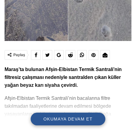
Paylaş
Maraş’ta bulunan Afşin-Elbistan Termik Santrali’nin
filtresiz çalışması nedeniyle santralden çıkan küller
yağan beyaz karı siyaha çevirdi.
Afşin-Elbistan Termik Santrali’nin bacalarına filtre
takılmadan faaliyetlerine devam edilmesi bölgede
yaşayanların tepkilerine neden oluyor. CHP Doğa
OKUMAYA DEVAM ET
Haklarından Sorumlu Genel Başkan Yardımcısı ve Maraş
Milletvekili Ali Öztunç, Afşin ve Elbistan’da filtresiz