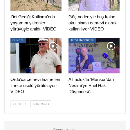
Zini Gediği Katliamı’nda
Göç nedeniyle boş kalan
yaşamını yitirenler
okul binası cemevi olarak
yürüyüşle anıldı- VİDEO
kullanılıyor-VİDEO
GÜNCEL
ALEVİ HABERLERİ
Ordu’da cemevi hizmetleri
Altınoluk’ta ‘Mansur’dan
imece usulü yürütülüyor-
Nesimi’ye Enel Hak
VİDEO
Düşüncesi’…
ÖNCEKI
SONRAKI
Yoruma kapalı.