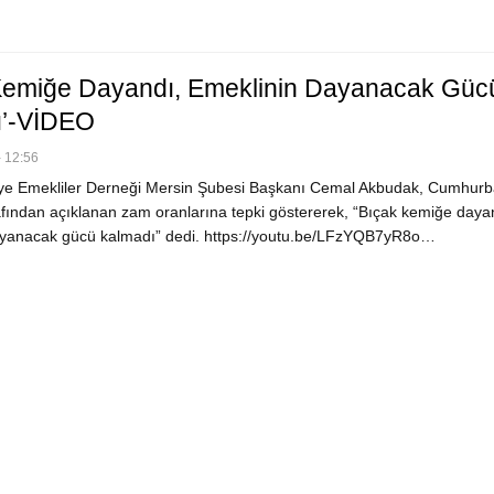
Kemiğe Dayandı, Emeklinin Dayanacak Güc
ı’-VİDEO
 12:56
ye Emekliler Derneği Mersin Şubesi Başkanı Cemal Akbudak, Cumhurb
fından açıklanan zam oranlarına tepki göstererek, “Bıçak kemiğe daya
ayanacak gücü kalmadı” dedi. https://youtu.be/LFzYQB7yR8o…