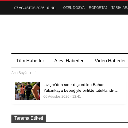
ÖZEL DOSYA
RÖPORTAJ
TARİH-AR
07 AĞUSTOS 2026 - 01:01
Tüm Haberler
Alevi Haberleri
Video Haberler
Ana Sayfa
tüed
İsviçre’den sınır dışı edilen Bahar
Yalçınkaya bebeğiyle birlikte tutuklandı-…
06 Ağustos 2026 - 12:41
Tarama Etiketi