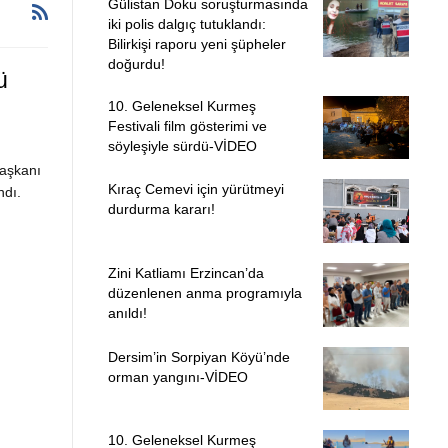
Gülistan Doku soruşturmasında
iki polis dalgıç tutuklandı:
Bilirkişi raporu yeni şüpheler
doğurdu!
ü
10. Geleneksel Kurmeş
Festivali film gösterimi ve
söyleşiyle sürdü-VİDEO
aşkanı
Kıraç Cemevi için yürütmeyi
ndı.
durdurma kararı!
Zini Katliamı Erzincan’da
düzenlenen anma programıyla
anıldı!
Dersim’in Sorpiyan Köyü’nde
orman yangını-VİDEO
10. Geleneksel Kurmeş