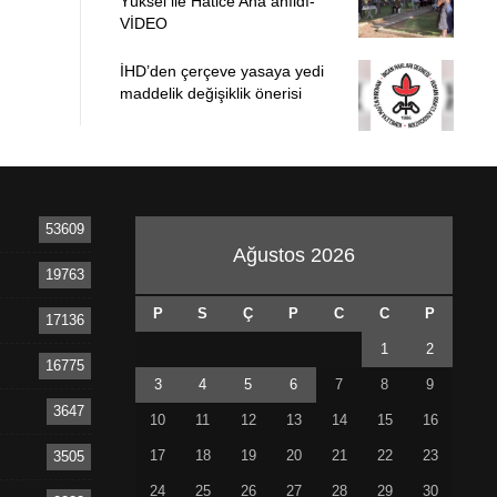
Yüksel ile Hatice Ana anıldı-
VİDEO
İHD’den çerçeve yasaya yedi
maddelik değişiklik önerisi
53609
Ağustos 2026
19763
P
S
Ç
P
C
C
P
17136
1
2
16775
3
4
5
6
7
8
9
3647
10
11
12
13
14
15
16
17
18
19
20
21
22
23
3505
24
25
26
27
28
29
30