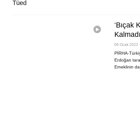
Tüed
‘Bıçak 
Kalmad
06 Ocak 2022 -
PİRHA-Türki
Erdoğan tara
Emeklinin d