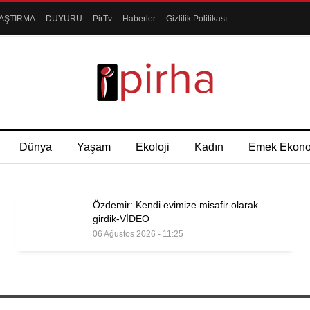
AŞTIRMA
DUYURU
PirTv
Haberler
Gizlilik Politikası
Dünya
Yaşam
Ekoloji
Kadın
Emek Ekon
Özdemir: Kendi evimize misafir olarak
girdik-VİDEO
06 Ağustos 2026 - 11:25