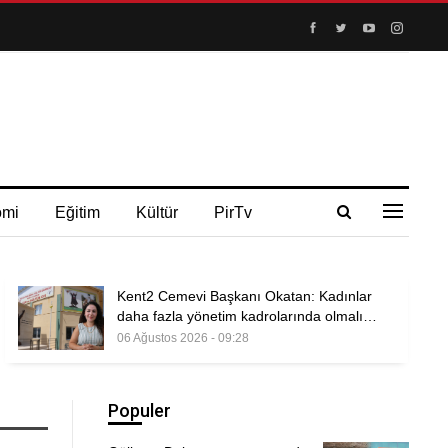
omi
Eğitim
Kültür
PirTv
Kent2 Cemevi Başkanı Okatan: Kadınlar
daha fazla yönetim kadrolarında olmalı…
06 Ağustos 2026 - 09:28
Populer