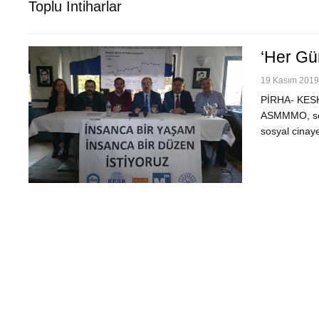
Toplu Intiharlar
‘Her Gü
19 Kasım 2019 
PİRHA- KESK
ASMMMO, son 
sosyal cinaye