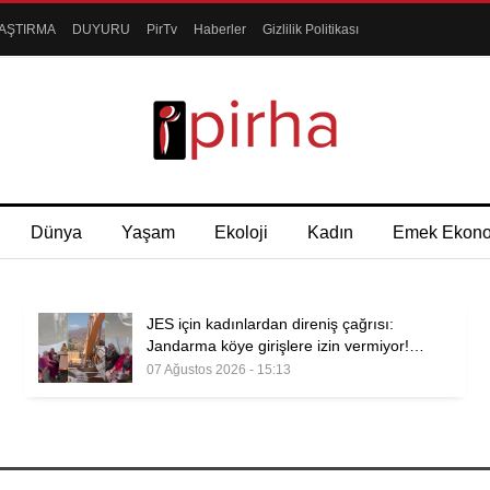
AŞTIRMA
DUYURU
PirTv
Haberler
Gizlilik Politikası
Dünya
Yaşam
Ekoloji
Kadın
Emek Ekon
JES için kadınlardan direniş çağrısı:
Jandarma köye girişlere izin vermiyor!…
07 Ağustos 2026 - 15:13