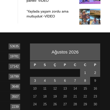
paneli- VİDEO
‘Yaylada yaşam zordu ama
mutluyduk’-VİDEO
53635
Ağustos 2026
19781
P
S
Ç
P
C
C
P
17142
1
2
16799
3
4
5
6
7
8
9
3648
10
11
12
13
14
15
16
17
18
19
20
21
22
23
3507
24
25
26
27
28
29
30
2239