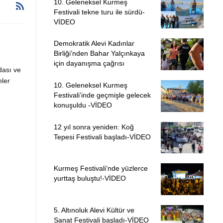
10. Geleneksel Kurmeş
Festivali tekne turu ile sürdü-
VİDEO
Demokratik Alevi Kadınlar
Birliği’nden Bahar Yalçınkaya
için dayanışma çağrısı
ası ve
ler
10. Geleneksel Kurmeş
Festivali’inde geçmişle gelecek
konuşuldu -VİDEO
12 yıl sonra yeniden: Koğ
Tepesi Festivali başladı-VİDEO
Kurmeş Festivali’nde yüzlerce
yurttaş buluştu!-VİDEO
5. Altınoluk Alevi Kültür ve
Sanat Festivali başladı-VİDEO