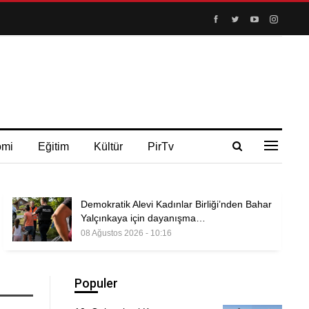
omi
Eğitim
Kültür
PirTv
Demokratik Alevi Kadınlar Birliği’nden Bahar
Yalçınkaya için dayanışma…
08 Ağustos 2026 - 10:16
Populer