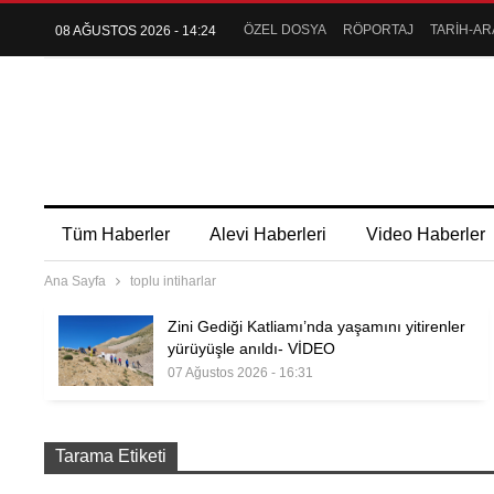
ÖZEL DOSYA
RÖPORTAJ
TARİH-AR
08 AĞUSTOS 2026 - 14:24
Tüm Haberler
Alevi Haberleri
Video Haberler
Ana Sayfa
toplu intiharlar
Zini Gediği Katliamı’nda yaşamını yitirenler
yürüyüşle anıldı- VİDEO
07 Ağustos 2026 - 16:31
Tarama Etiketi