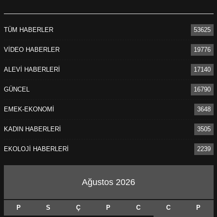
TÜM HABERLER
53625
VİDEO HABERLER
19776
ALEVİ HABERLERİ
17140
GÜNCEL
16790
EMEK-EKONOMİ
3648
KADIN HABERLERİ
3505
EKOLOJİ HABERLERİ
2239
Ağustos 2026
P
S
Ç
P
C
C
P