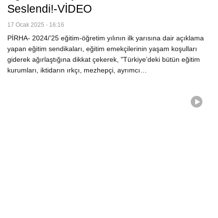
Seslendi!-VİDEO
17 Ocak 2025 - 16:16
PİRHA- 2024/’25 eğitim-öğretim yılının ilk yarısına dair açıklama
yapan eğitim sendikaları, eğitim emekçilerinin yaşam koşulları
giderek ağırlaştığına dikkat çekerek, "Türkiye’deki bütün eğitim
kurumları, iktidarın ırkçı, mezhepçi, ayrımcı…