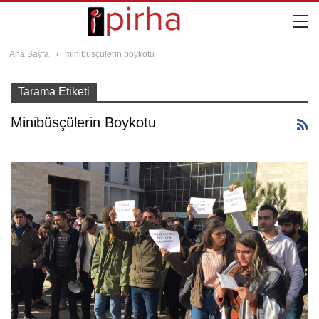
Ana Sayfa
minibüsçülerin boykotu
Tarama Etiketi
Minibüsçülerin Boykotu