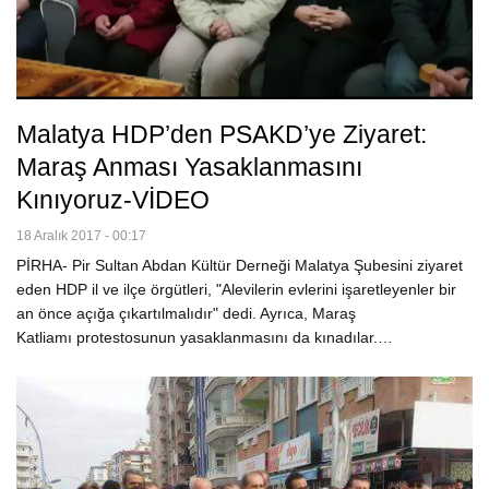
Malatya HDP’den PSAKD’ye Ziyaret:
Maraş Anması Yasaklanmasını
Kınıyoruz-VİDEO
18 Aralık 2017 - 00:17
PİRHA- Pir Sultan Abdan Kültür Derneği Malatya Şubesini ziyaret
eden HDP il ve ilçe örgütleri, "Alevilerin evlerini işaretleyenler bir
an önce açığa çıkartılmalıdır" dedi. Ayrıca, Maraş
Katliamı protestosunun yasaklanmasını da kınadılar.…