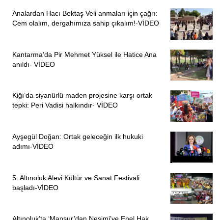
Analardan Hacı Bektaş Veli anmaları için çağrı:
Cem olalım, dergahımıza sahip çıkalım!-VİDEO
Kantarma’da Pir Mehmet Yüksel ile Hatice Ana
anıldı- VİDEO
Kiğı’da siyanürlü maden projesine karşı ortak
tepki: Peri Vadisi halkındır- VİDEO
Ayşegül Doğan: Ortak geleceğin ilk hukuki
adımı-VİDEO
5. Altınoluk Alevi Kültür ve Sanat Festivali
başladı-VİDEO
Altınoluk’ta ‘Mansur’dan Nesimi’ye Enel Hak