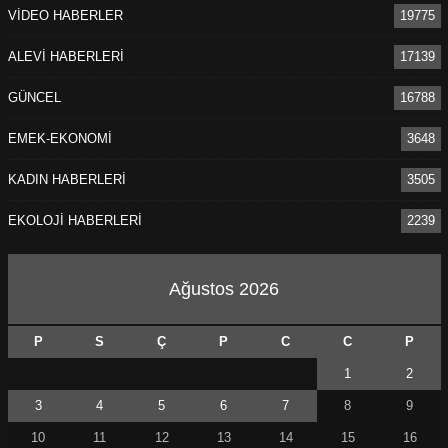
VİDEO HABERLER
19775
ALEVİ HABERLERİ
17139
GÜNCEL
16788
EMEK-EKONOMİ
3648
KADIN HABERLERİ
3505
EKOLOJİ HABERLERİ
2239
Ağustos 2026
P
S
Ç
P
C
C
P
1
2
3
4
5
6
7
8
9
10
11
12
13
14
15
16