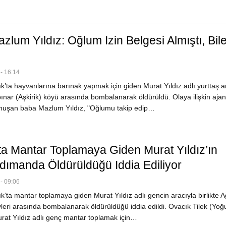
lum Yıldız: Oğlum Izin Belgesi Almıştı, Bil
- 16:14
’ta hayvanlarına barınak yapmak için giden Murat Yıldız adlı yurttaş a
pınar (Aşkirik) köyü arasında bombalanarak öldürüldü. Olaya ilişkin aja
nuşan baba Mazlum Yıldız, "Oğlumu takip edip…
ta Mantar Toplamaya Giden Murat Yıldız’ın
ımanda Öldürüldüğü Iddia Ediliyor
- 09:06
’ta mantar toplamaya giden Murat Yıldız adlı gencin aracıyla birlikte A
yleri arasında bombalanarak öldürüldüğü iddia edildi. Ovacık Tilek (Yo
at Yıldız adlı genç mantar toplamak için…