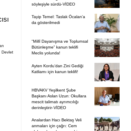
söyleşiyle sürdü-VİDEO
Tayip Temel: Taslak Öcalan’a
ısı
da gösterilmedi
“Millî Dayanışma ve Toplumsal
an
Bütünleşme” kanun teklifi
n Devlet
Meclis yolunda!
Ayten Kordu’dan Zini Gediği
Katliamı için kanun teklifi!
HBVAKV Yeşilkent Şube
Başkanı Aslan Uzun: Okullara
mescit talimatı ayrımcılığı
derinleştirir-VİDEO
Analardan Hacı Bektaş Veli
anmaları için çağrı: Cem