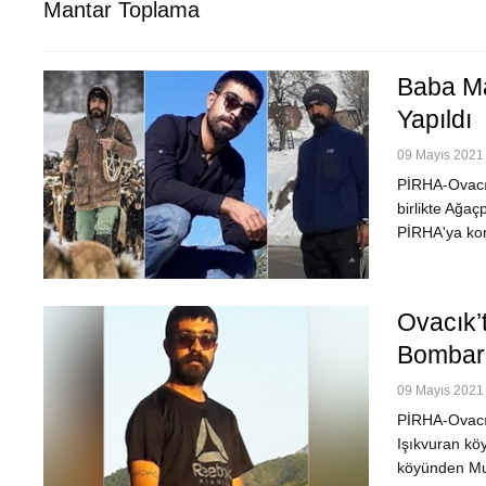
Mantar Toplama
Baba Maz
Yapıldı
09 Mayıs 2021 
PİRHA-Ovacık
birlikte Ağaç
PİRHA'ya ko
Ovacık’
Bombard
09 Mayıs 2021 
PİRHA-Ovacık
Işıkvuran kö
köyünden Mur