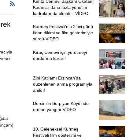
Kent2 Cemevi Başkanı Okatan:
Kadınlar daha fazla yönetim
kadrolarında olmalı – VİDEO
erek
Kurmeş Festivali’nin 2’nci günü
fidan dikimi ve film gösterimiyle
sürdü-VİDEO
racıyla
Kıraç Cemevi için yürütmeyi
durdurma kararı!
nsımız
Zini Katliamı Erzincan’da
düzenlenen anma programıyla
anıldı!
Dersim’in Sorpiyan Köyü’nde
orman yangını-VİDEO
ğdat-
ğunçam)
10. Geleneksel Kurmeş
Festivali film gösterimi ve