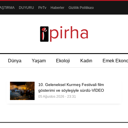
AŞTIRMA
DUYURU
PirTv
Haberler
Gizlilik Politikası
Dünya
Yaşam
Ekoloji
Kadın
Emek Ekon
10. Geleneksel Kurmeş Festivali film
gösterimi ve söyleşiyle sürdü-VİDEO
05 Ağustos 2026 - 23:31