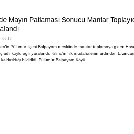
de Mayın Patlaması Sonucu Mantar Toplayıc
ralandı
- 09:19
im'in Pülümür ilçesi Balpayam mevkiinde mantar toplamaya giden Has
ç adlı köylü ağır yaralandı. Kılınç'ın, ilk müdahalenin ardından Erzinca
 kaldırıldığı bildirildi. Pülümür Balpayam Köyü…