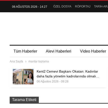
ÖZEL DOSYA
RÖPORTAJ
TARİH-AR
06 AĞUSTOS 2026 - 14:27
Tüm Haberler
Alevi Haberleri
Video Haberler
Ana Sayfa
mantar toplama
Kent2 Cemevi Başkanı Okatan: Kadınlar
daha fazla yönetim kadrolarında olmalı…
06 Ağustos 2026 - 09:28
Tarama Etiketi