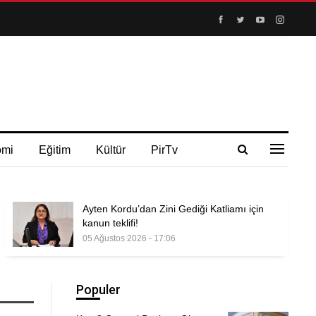
omi
Eğitim
Kültür
PirTv
Ayten Kordu’dan Zini Gediği Katliamı için
kanun teklifi!
05 Ağustos 2026 - 17:06
Populer