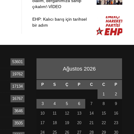
olalım, dergahımıza sahip
çıkalım!-VİDEO
EHP: Kalıcı barış için tarihsel
bir adım
53601
Ağustos 2026
19762
P
S
Ç
P
C
C
P
17134
1
2
16767
3
4
5
6
7
8
9
3646
10
11
12
13
14
15
16
17
18
19
20
21
22
23
3505
24
25
26
27
28
29
30