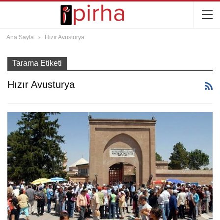
Ana Sayfa
Hızır Avusturya
Tarama Etiketi
Hızır Avusturya