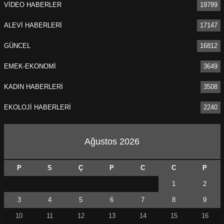
VİDEO HABERLER
19789
ALEVİ HABERLERİ
17147
GÜNCEL
16812
EMEK-EKONOMİ
3649
KADIN HABERLERİ
3508
EKOLOJİ HABERLERİ
2240
Ağustos 2026
P
S
Ç
P
C
C
P
1
2
3
4
5
6
7
8
9
10
11
12
13
14
15
16