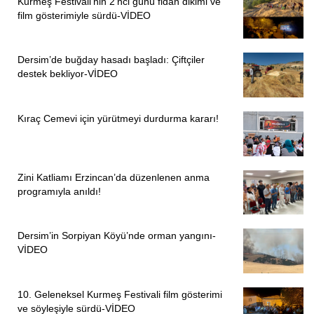
Kurmeş Festivali’nin 2’nci günü fidan dikimi ve
film gösterimiyle sürdü-VİDEO
Dersim’de buğday hasadı başladı: Çiftçiler
destek bekliyor-VİDEO
Kıraç Cemevi için yürütmeyi durdurma kararı!
Zini Katliamı Erzincan’da düzenlenen anma
programıyla anıldı!
Dersim’in Sorpiyan Köyü’nde orman yangını-
VİDEO
10. Geleneksel Kurmeş Festivali film gösterimi
ve söyleşiyle sürdü-VİDEO