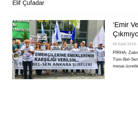
Elif Çufadar
‘Emir V
Çıkmıy
06 Eylül 2018 
PİRHA- Zabıt
Tüm-Bel-Sen Z
mesai ücretle