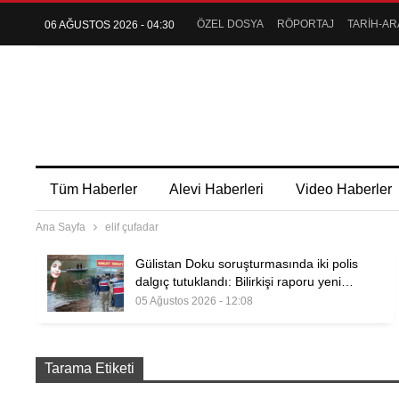
ÖZEL DOSYA
RÖPORTAJ
TARİH-AR
06 AĞUSTOS 2026 - 04:30
Tüm Haberler
Alevi Haberleri
Video Haberler
Ana Sayfa
elif çufadar
Gülistan Doku soruşturmasında iki polis
dalgıç tutuklandı: Bilirkişi raporu yeni…
05 Ağustos 2026 - 12:08
Tarama Etiketi