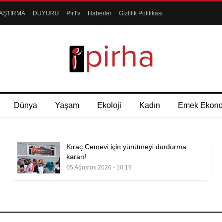
AŞTIRMA
DUYURU
PirTv
Haberler
Gizlilik Politikası
Dünya
Yaşam
Ekoloji
Kadın
Emek Ekon
Kıraç Cemevi için yürütmeyi durdurma
kararı!
05 Ağustos 2026 - 10:19