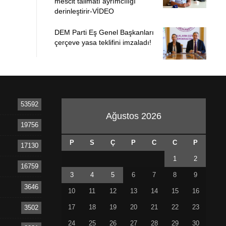
mescit talimatı ayrımcılığı
derinleştirir-VİDEO
DEM Parti Eş Genel Başkanları
çerçeve yasa teklifini imzaladı!
53592
Ağustos 2026
19756
P
S
Ç
P
C
C
P
17130
1
2
16759
3
4
5
6
7
8
9
3646
10
11
12
13
14
15
16
17
18
19
20
21
22
23
3502
24
25
26
27
28
29
30