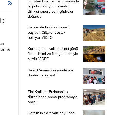
Gülistan Doku soruşturmasında
iki polis dalgıç tutuklandı:
Bilirkişi raporu yeni şüpheler
doğurdu!
ip
Dersim’de buğday hasadı
başladı: Çiftçiler destek
bekliyor-VİDEO
ası
Kurmeş Festivali’nin 2’nci günü
ları ve
fidan dikimi ve film gösterimiyle
sürdü-VİDEO
Kıraç Cemevi için yürütmeyi
durdurma kararı!
Zini Katliamı Erzincan’da
düzenlenen anma programıyla
anıldı!
Dersim’in Sorpiyan Köyü’nde