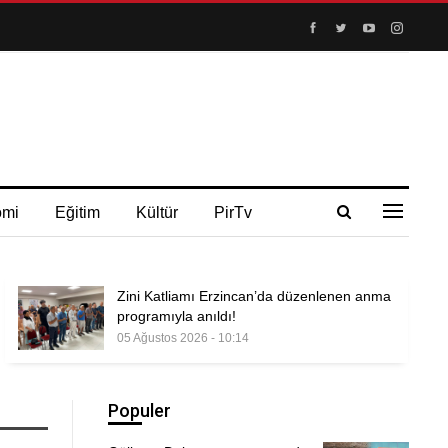
omi
Eğitim
Kültür
PirTv
Zini Katliamı Erzincan’da düzenlenen anma
programıyla anıldı!
05 Ağustos 2026 - 10:14
Populer