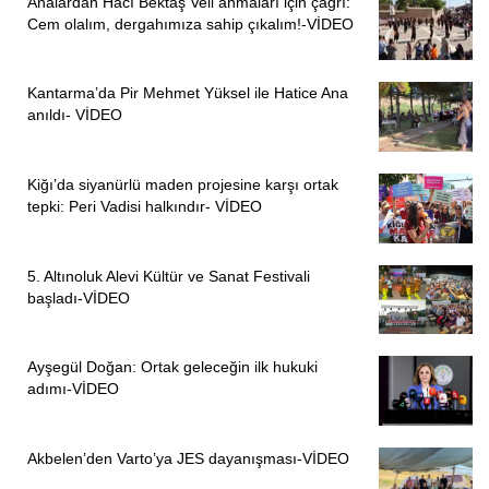
Analardan Hacı Bektaş Veli anmaları için çağrı:
Cem olalım, dergahımıza sahip çıkalım!-VİDEO
Kantarma’da Pir Mehmet Yüksel ile Hatice Ana
anıldı- VİDEO
Kiğı’da siyanürlü maden projesine karşı ortak
tepki: Peri Vadisi halkındır- VİDEO
5. Altınoluk Alevi Kültür ve Sanat Festivali
başladı-VİDEO
Ayşegül Doğan: Ortak geleceğin ilk hukuki
adımı-VİDEO
Akbelen’den Varto’ya JES dayanışması-VİDEO