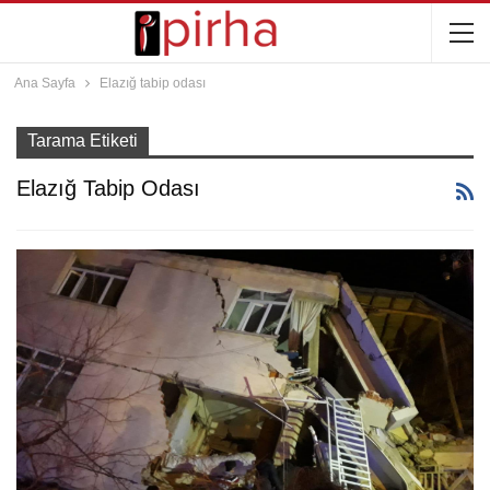
Ana Sayfa
Elazığ tabip odası
Tarama Etiketi
Elazığ Tabip Odası