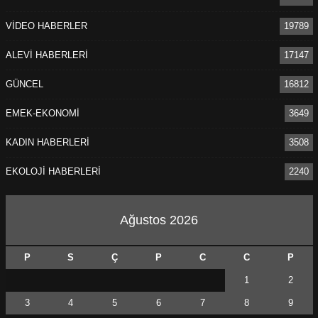
VİDEO HABERLER
19789
ALEVİ HABERLERİ
17147
GÜNCEL
16812
EMEK-EKONOMİ
3649
KADIN HABERLERİ
3508
EKOLOJİ HABERLERİ
2240
Ağustos 2026
P
S
Ç
P
C
C
P
1
2
3
4
5
6
7
8
9