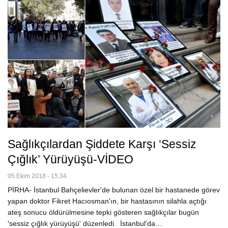
Sağlıkçılardan Şiddete Karşı ‘sessiz
Çığlık’ Yürüyüşü-VİDEO
05 Ekim 2018 - 15:34
PİRHA- İstanbul Bahçelievler'de bulunan özel bir hastanede görev
yapan doktor Fikret Hacıosman'ın, bir hastasının silahla açtığı
ateş sonucu öldürülmesine tepki gösteren sağlıkçılar bugün
'sessiz çığlık yürüyüşü' düzenledi. İstanbul’da…