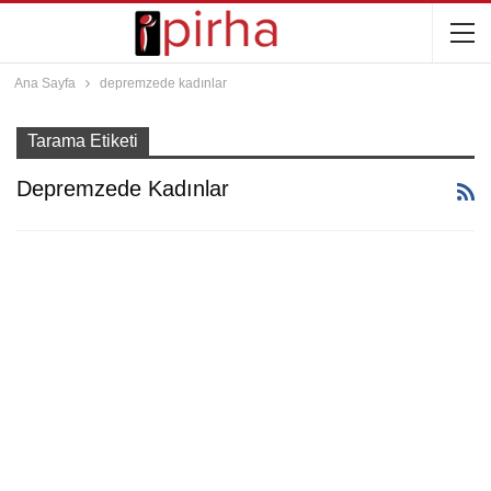
Ana Sayfa
depremzede kadınlar
Tarama Etiketi
Depremzede Kadınlar