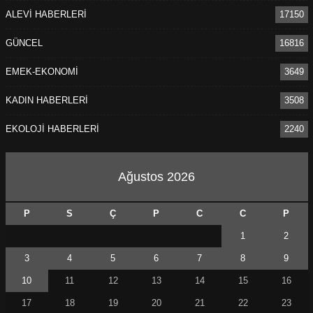
ALEVİ HABERLERİ
17150
GÜNCEL
16816
EMEK-EKONOMİ
3649
KADIN HABERLERİ
3508
EKOLOJİ HABERLERİ
2240
Ağustos 2026
P
S
Ç
P
C
C
P
1
2
3
4
5
6
7
8
9
10
11
12
13
14
15
16
17
18
19
20
21
22
23