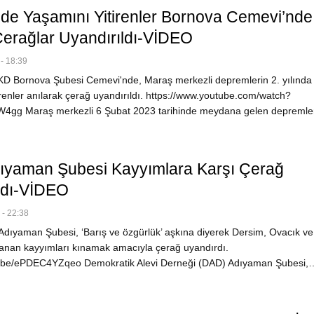
e Yaşamını Yitirenler Bornova Cemevi’nde
 Çerağlar Uyandırıldı-VİDEO
- 18:39
 Bornova Şubesi Cemevi'nde, Maraş merkezli depremlerin 2. yılında
irenler anılarak çerağ uyandırıldı. https://www.youtube.com/watch?
gg Maraş merkezli 6 Şubat 2023 tarihinde meydana gelen depremle
yaman Şubesi Kayyımlara Karşı Çerağ
rdı-VİDEO
- 22:38
ıyaman Şubesi, ‘Barış ve özgürlük’ aşkına diyerek Dersim, Ovacık ve d
atanan kayyımları kınamak amacıyla çerağ uyandırdı.
tu.be/ePDEC4YZqeo Demokratik Alevi Derneği (DAD) Adıyaman Şubesi,