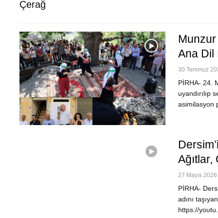
Çerağ
Munzur 
Ana Dil
30 Temmuz 202
PİRHA- 24. M
uyandırılıp 
asimilasyon 
Dersim’
Ağıtlar
27 Mayıs 2026 
PİRHA- Dersim
adını taşıyan
https://yout