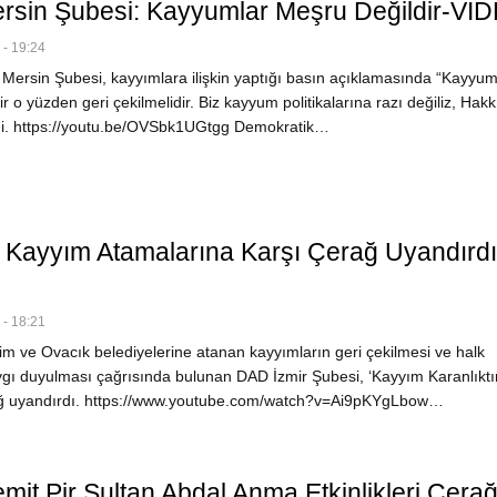
sin Şubesi: Kayyumlar Meşru Değildir-Vİ
- 19:24
ersin Şubesi, kayyımlara ilişkin yaptığı basın açıklamasında “Kayyum
r o yüzden geri çekilmelidir. Biz kayyum politikalarına razı değiliz, Hakk
di. https://youtu.be/OVSbk1UGtgg Demokratik…
r, Kayyım Atamalarına Karşı Çerağ Uyandırdı
- 18:21
m ve Ovacık belediyelerine atanan kayyımların geri çekilmesi ve halk
ygı duyulması çağrısında bulunan DAD İzmir Şubesi, ‘Kayyım Karanlıktır
ağ uyandırdı. https://www.youtube.com/watch?v=Ai9pKYgLbow…
mit Pir Sultan Abdal Anma Etkinlikleri Çerağ