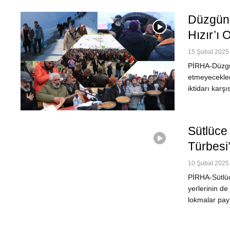
Düzgün 
Hızır’ı
15 Şubat 2025 
PİRHA-Düzgün
etmeyecekler
iktidarı karş
Sütlüce 
Türbesi
10 Şubat 2025 
PİRHA-Sütlüc
yerlerinin de
lokmalar pay