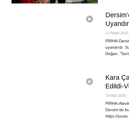
Dersim’d
Uyandı
13 Nisan 2025 
PİRHA-Dersim
uyandırdı. S
Doğan, "Suri
Kara Ça
Edildi-
19 Mart 2025 -
PİRHA-Alevil
Dersim’de bu
https://yout