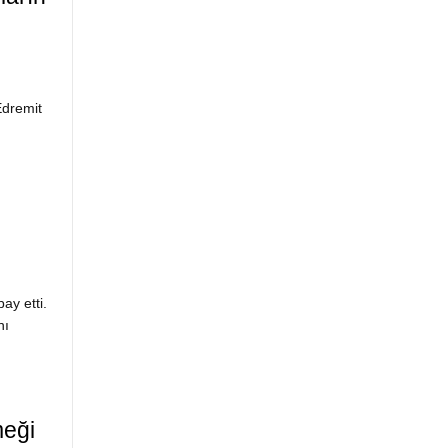
Edremit
ay etti.
nı
meği