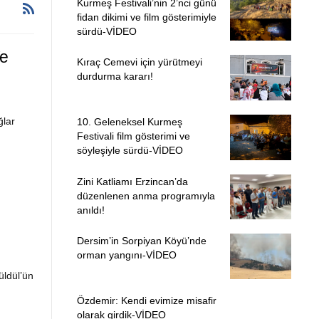
Kurmeş Festivali’nin 2’nci günü
fidan dikimi ve film gösterimiyle
sürdü-VİDEO
Ve
Kıraç Cemevi için yürütmeyi
durdurma kararı!
ğlar
10. Geleneksel Kurmeş
Festivali film gösterimi ve
söyleşiyle sürdü-VİDEO
Zini Katliamı Erzincan’da
düzenlenen anma programıyla
anıldı!
Dersim’in Sorpiyan Köyü’nde
orman yangını-VİDEO
üldül’ün
Özdemir: Kendi evimize misafir
olarak girdik-VİDEO