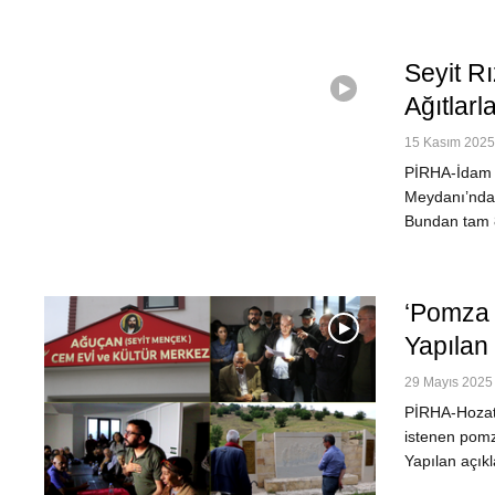
Seyit Rı
Ağıtlarl
15 Kasım 2025 
PİRHA-İdam ed
Meydanı’nda
Bundan tam 8
‘Pomza 
Yapılan
29 Mayıs 2025 
PİRHA-Hozat
istenen pomz
Yapılan açık