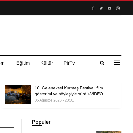
omi
Eğitim
Kültür
PirTv
10. Geleneksel Kurmeş Festivali film
gösterimi ve söyleşiyle sürdü-VİDEO
05 Ağustos 2026 - 23:31
Populer