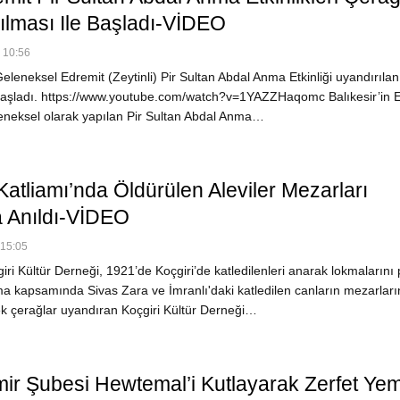
ılması Ile Başladı-VİDEO
- 10:56
leneksel Edremit (Zeytinli) Pir Sultan Abdal Anma Etkinliği uyandırılan
 başladı. https://www.youtube.com/watch?v=1YAZZHaqomc Balıkesir’in 
leneksel olarak yapılan Pir Sultan Abdal Anma…
Katliamı’nda Öldürülen Aleviler Mezarları
 Anıldı-VİDEO
 15:05
i Kültür Derneği, 1921’de Koçgiri’de katledilenleri anarak lokmalarını p
a kapsamında Sivas Zara ve İmranlı'daki katledilen canların mezarları
ek çerağlar uyandıran Koçgiri Kültür Derneği…
ir Şubesi Hewtemal’i Kutlayarak Zerfet Ye