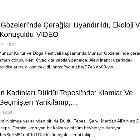
Gözeleri’nde Çerağlar Uyandırıldı, Ekoloji 
 Konuşuldu-VİDEO
6 - 18:24
unzur Kültür ve Doğa Festivali kapsamında Munzur Gözeleri'nde çera
semah dönülürken, Ovacık'ta yapılan panelde, Alevi inancı üzerindeki
politikalarına dikkat çekildi. https://youtu.be/D7eNAb09-yw…
in Kadınları Düldül Tepesi’nde: Klamlar Ve
, Geçmişten Yankılanıp,…
- 13:53
'in simge yerlerinden biri de Düldül Tepesi. Şah-ı Merdan Ali’nin atı D
 tepe, Dersim'i koruyan bir kalkan gibi tüm heybetiyle duruyor.
u.be/SgYM51uaFKU Düldül'ün ayak izlerini takip…