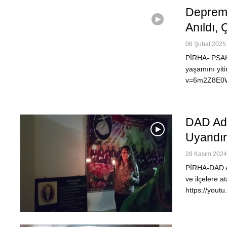
Depremd
Anıldı,
06 Şubat 2025 
PİRHA- PSAKD
yaşamını yit
v=6m2Z8E0W4
DAD Adı
Uyandı
28 Kasım 2024 
PİRHA-DAD Ad
ve ilçelere 
https://you