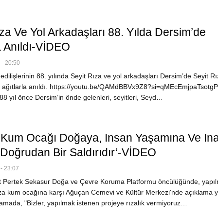
za Ve Yol Arkadaşları 88. Yılda Dersim’de
a Anıldı-VİDEO
- 20:50
ilişlerinin 88. yılında Seyit Rıza ve yol arkadaşları Dersim’de Seyit R
 ağıtlarla anıldı. https://youtu.be/QAMdBBVx9Z8?si=qMEcEmjpaTsotg
8 yıl önce Dersim’in önde gelenleri, seyitleri, Seyd…
Kum Ocağı Doğaya, Insan Yaşamına Ve In
 Doğrudan Bir Saldırıdır’-VİDEO
- 23:07
 Pertek Sekasur Doğa ve Çevre Koruma Platformu öncülüğünde, yapı
a kum ocağına karşı Ağuçan Cemevi ve Kültür Merkezi'nde açıklama ya
lamada, "Bizler, yapılmak istenen projeye rızalık vermiyoruz…