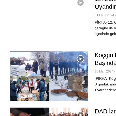
Uyandır
01 Eylül 2024 
PİRHA- 12. Ge
çerağlar ile
ilçesinde ge
Koçgiri 
Başında
26 Mart 2024 -
PİRHA- Koçgir
3 günlük anm
ziyaret eder
DAD İzm