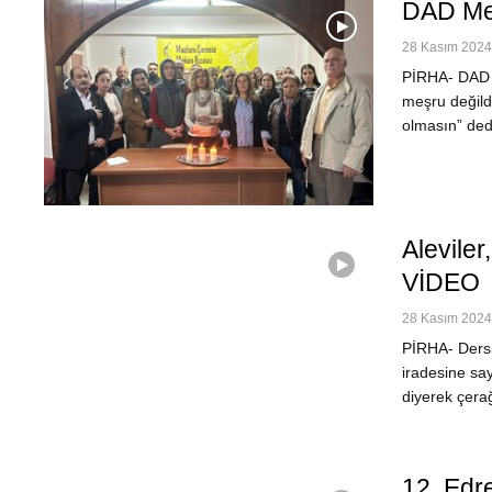
DAD Mer
28 Kasım 2024 
PİRHA- DAD M
meşru değildi
olmasın” de
Alevile
VİDEO
28 Kasım 2024 
PİRHA- Dersi
iradesine sa
diyerek çer
12. Edre