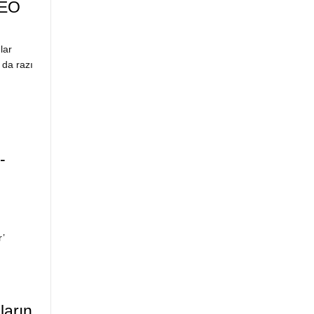
DEO
lar
 da razı
-
’
ların