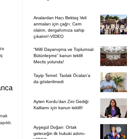
Analardan Hacı Bektaş Veli
anmaları için çağrı: Cem
olalım, dergahımıza sahip
çıkalım!-VİDEO
ıza
“Millî Dayanışma ve Toplumsal
Pq
Bütünleşme” kanun teklifi
Meclis yolunda!
Tayip Temel: Taslak Öcalan’a
da gösterilmedi
anca
Ayten Kordu’dan Zini Gediği
Katliamı için kanun teklifi!
lmak
pıldı.
Ayşegül Doğan: Ortak
geleceğin ilk hukuki adımı-