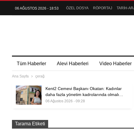
ÖZEL DOSYA
RÖPORTAJ
TARİH-AR
06 AĞUSTOS 2026 - 18:53
Tüm Haberler
Alevi Haberleri
Video Haberler
Ana Sayfa
çerağ
Kent2 Cemevi Başkanı Okatan: Kadınlar
daha fazla yönetim kadrolarında olmalı…
06 Ağustos 2026 - 09:28
Tarama Etiketi