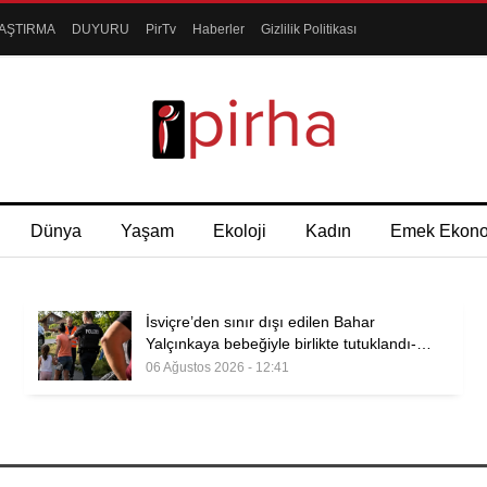
AŞTIRMA
DUYURU
PirTv
Haberler
Gizlilik Politikası
Dünya
Yaşam
Ekoloji
Kadın
Emek Ekon
İsviçre’den sınır dışı edilen Bahar
Yalçınkaya bebeğiyle birlikte tutuklandı-…
06 Ağustos 2026 - 12:41