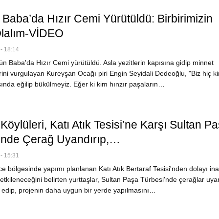
Baba’da Hızır Cemi Yürütüldü: Birbirimizin
 Olalım-VİDEO
- 18:14
 Baba'da Hızır Cemi yürütüldü. Asla yezitlerin kapısına gidip minnet
ini vurgulayan Kureyşan Ocağı piri Engin Seyidali Dedeoğlu, "Biz hiç k
ısında eğilip bükülmeyiz. Eğer ki kim hınzır paşaların…
Köylüleri, Katı Atık Tesisi’ne Karşı Sultan P
’nde Çerağ Uyandırıp,…
- 15:31
e bölgesinde yapımı planlanan Katı Atık Bertaraf Tesisi'nden dolayı in
 etkileneceğini belirten yurttaşlar, Sultan Paşa Türbesi'nde çerağlar uya
 edip, projenin daha uygun bir yerde yapılmasını…