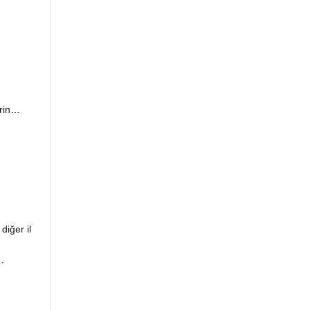
rin…
iğer il
…