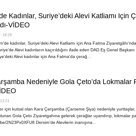
e Kadınlar, Suriye’deki Alevi Katliamı Için 
rdı-VİDEO
- 18:29
'de kadınlar, Suriye'deki Alevi Katliamı için Ana Fatma Ziyaretgâhı'nd
uriye'de Alevi kadınların kaçırıldığını ifade eden DAD Eş Genel Başkanı
ye'deki Alevi kadınlar için Ana Fatma'da çerağ…
rşamba Nedeniyle Gola Çeto’da Lokmalar 
VİDEO
 13:21
er için kutsal olan Kara Çarşamba (Çarseme Şiya) nedeniyle yurttaşlar,
lunan Gola Çeto Ziyaretgahına gelerek çerağlar uyandırıp, lokmalar pay
u.be/2N23Px0XFU8 Dersim’de Alevilerin inanışına…