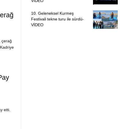
VİDEO
10. Geleneksel Kurmeş
Çerağ
Festivali tekne turu ile sürdü-
VİDEO
a çerağ
 Kadriye
Pay
 etti.