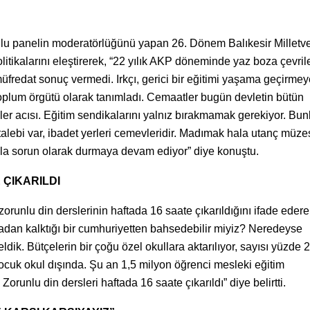
ulu panelin moderatörlüğünü yapan 26. Dönem Balıkesir Milletve
olitikalarını eleştirerek, “22 yılık AKP döneminde yaz boza çevril
müfredat sonuç vermedi. Irkçı, gerici bir eğitimi yaşama geçirmey
il toplum örgütü olarak tanımladı. Cemaatler bugün devletin bütün
r acısı. Eğitim sendikalarını yalnız bırakmamak gerekiyor. Bunl
k talebi var, ibadet yerleri cemevleridir. Madımak hala utanç müze
 hala sorun olarak durmaya devam ediyor” diye konuştu.
 ÇIKARILDI
 zorunlu din derslerinin haftada 16 saate çıkarıldığını ifade edere
adan kalktığı bir cumhuriyetten bahsedebilir miyiz? Neredeyse
dik. Bütçelerin bir çoğu özel okullara aktarılıyor, sayısı yüzde 
çocuk okul dışında. Şu an 1,5 milyon öğrenci mesleki eğitim
orunlu din dersleri haftada 16 saate çıkarıldı” diye belirtti.