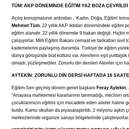
TÜM: AKP DÖNEMİNDE EĞİTİM YAZ BOZA ÇEVRİLDİ
Açılış konuşmasının ardından , ‘Kadın, Doğa, Eğitim’ kon
Mehmet Tüm
, 22 yıllık AKP iktidarı dönemindeki eğitim p
eğitim alanıdır. 22 yıllık dönemde 9 bakan değişti. Hiçbir 
çalışıyorlar. Milli Eğitim Bakanı cemaat ve tarikatları siv
kademelerini paylaşmış durumda. Türkiye’de eğitim yürekle
dünya görüşünde biat kültürü var. Alevilerin eşit yurttaşlı
olmadı, yüzleşmediler. Zorunlu din dersleri Aleviler için
AYTEKİN: ZORUNLU DİN DERSİ HAFTADA 16 SAATE
Eğitim-Sen geçmiş dönem genel başkanı
Feray Aytekin
,
“Anayasa mahkemesi kararlarının tanımadığı, meclisin ort
çocuklarımızın eğitimi için mücadele eden aileler haline gel
buldu. Kamu okulları da piyasalaştırıldı. 2 milyonu aşkın 
merkezlerinde organize sanayi bölgelerinde çalıştırıyorlar. Z