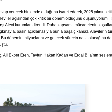
”
vap verecek birikimde olduğuna işaret ederek, 2025 yılının kriti
 Aleviler açısından çok kritik bir dönem olduğunu düşünüyorum. 
arşı Alevi kurumları direndi. Daha kapsamlı mücadelenin koşullar
ıkmayla, basın açıklamasıyla bunla başa çıkamaz. Alevilerin t
 Bu dönemin ihtiyaçlarını ve gelecek sürecin nasıl olacağına dai
uştu.
ç, Ali Ekber Eren, Tayfun Hakan Kağan ve Erdal Bila’nın seslend