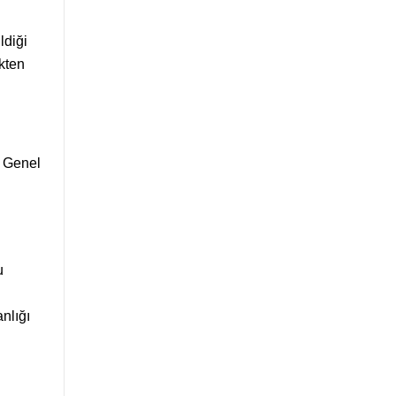
ldiği
ekten
) Genel
u
nlığı