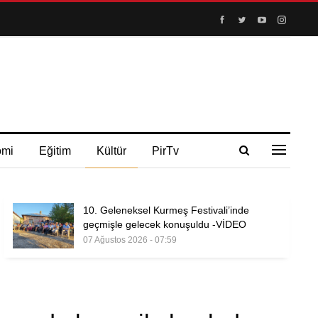
omi
Eğitim
Kültür
PirTv
10. Geleneksel Kurmeş Festivali’inde
geçmişle gelecek konuşuldu -VİDEO
07 Ağustos 2026 - 07:59