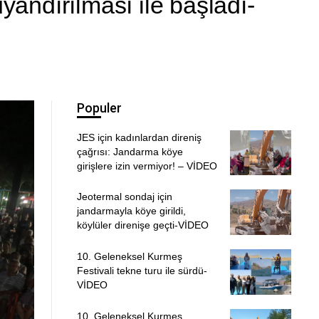
yandırılması ile başladı-
Populer
JES için kadınlardan direniş
çağrısı: Jandarma köye
girişlere izin vermiyor! – VİDEO
Jeotermal sondaj için
jandarmayla köye girildi,
köylüler direnişe geçti-VİDEO
10. Geleneksel Kurmeş
Festivali tekne turu ile sürdü-
VİDEO
10. Geleneksel Kurmeş