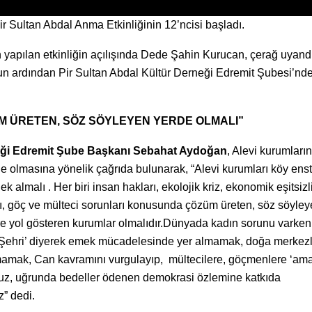
ir Sultan Abdal Anma Etkinliğinin 12’ncisi başladı.
n yapılan etkinliğin açılışında Dede Şahin Kurucan, çerağ uyand
un ardından Pir Sultan Abdal Kültür Derneği Edremit Şubesi’nd
M ÜRETEN, SÖZ SÖYLEYEN YERDE OLMALI”
neği Edremit Şube Başkanı Sebahat Aydoğan
, Alevi kurumların
 olmasına yönelik çağrıda bulunarak, “Alevi kurumları köy ensti
 almalı . Her biri insan hakları, ekolojik kriz, ekonomik eşitsizl
kları, göç ve mülteci sorunları konusunda çözüm üreten, söz söyley
re yol gösteren kurumlar olmalıdır.Dünyada kadın sorunu varken
 Şehri’ diyerek emek mücadelesinde yer almamak, doğa merkezli
unmamak, Can kavramını vurgulayıp, mültecilere, göçmenlere ‘ama
muz, uğrunda bedeller ödenen demokrasi özlemine katkıda
z” dedi.