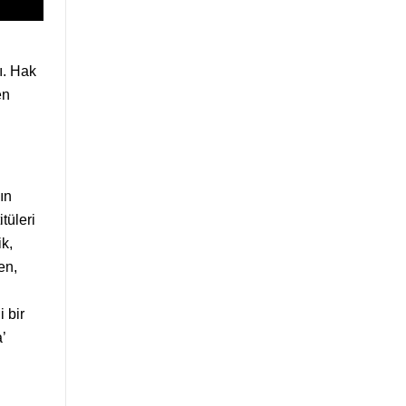
ı. Hak
en
ın
tüleri
ik,
en,
 bir
’