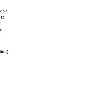
k bir
Hacı
ı
üm
r
irdiği