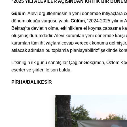
“2025 YILI ALEVİLER AÇISINDAN KRİTİK BİR DÖNEM
Gülüm
, Alevi örgütlenmesinin yeni dönemde ihtiyaçlara ce
dönem olduğu vurgusu yaptı.
Gülüm
, “2024-2025 yılının
Bektaş’ta devletin olma, etkinliklere el koyma çabasına k
oluşmuş durumdadır. Alevi kurumları yeni dönemde karşı ç
kurumları tüm ihtiyaçlara cevap verecek konuma gelmiştir.
atılacak adımları bu toplamla planlayabiliriz” şeklinde kon
Etkinliğin ilk günü sanatçılar Çağlar Gökçimen, Özlem Ko
eserler ve şiirler ile son buldu.
PİRHA/BALIKESİR