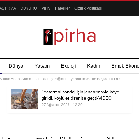
AŞTIRMA
DUYURU
PirTv
Haberler
Gizlilik Politikası
Dünya
Yaşam
Ekoloji
Kadın
Emek Ekon
 Sultan Abdal Anma Etkinlikleri çerağların uyandırılması ile başladı-VİDEO
Jeotermal sondaj için jandarmayla köye
girildi, köylüler direnişe geçti-VİDEO
07 Ağustos 2026 - 12:29