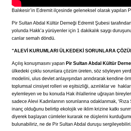
Balıkesir’in Edremit ilçesinde geleneksel olarak yapılan P
Pir Sultan Abdal Kültür Derneği Edremit Şubesi tarafında
yolunda Hakk’a yürüyenler için 1 dakikalık saygı duruşun
canlar semah döndü.
“ALEVİ KURUMLARI ÜLKEDEKİ SORUNLARA ÇÖZÜ
Açılış konuşmasını yapan
Pir Sultan Abdal Kültür Der
ülkedeki çoklu sorunlara çözüm üreten, söz söyleyen yerde
modelini, ulus devlet anlayışından arındırarak kendine örnek
toplumsal cinsiyet rolleri ve eşitsizliği, azınlıklar ve ha
eylemleyen ve bu konuda Hak ihlallerine uğrayan bireyle
sadece Alevi Kadınlarının sorunlarına odaklanmak, ‘Rıza
inanç olduğunu belirtip ekolojik ve iklim krizine katkı s
diyerek başlayan cümleler kurarak ne düşlerini kurduğu
bulunabiliriz, ne de Pir Sultan Abdal duruşu sergileyebiliri