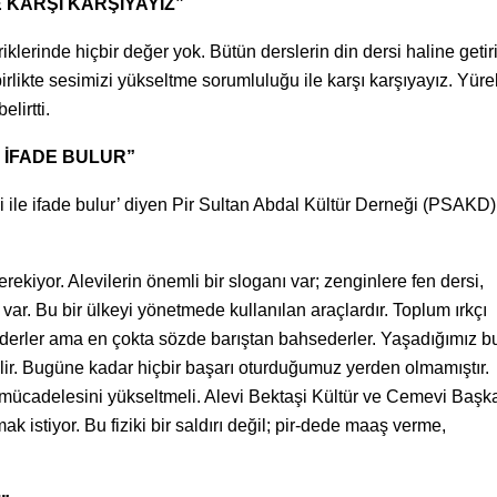
 KARŞI KARŞIYAYIZ”
erinde hiçbir değer yok. Bütün derslerin din dersi haline getiri
birlikte sesimizi yükseltme sorumluluğu ile karşı karşıyayız. Yür
lirtti.
E İFADE BULUR”
diği ile ifade bulur’ diyen Pir Sultan Abdal Kültür Derneği (PSAKD
kiyor. Alevilerin önemli bir sloganı var; zenginlere fen dersi,
ik var. Bu bir ülkeyi yönetmede kullanılan araçlardır. Toplum ırkçı
ar ederler ama en çokta sözde barıştan bahsederler. Yaşadığımız b
lir. Bugüne kadar hiçbir başarı oturduğumuz yerden olmamıştır.
ık mücadelesini yükseltmeli. Alevi Bektaşi Kültür ve Cemevi Başka
k istiyor. Bu fiziki bir saldırı değil; pir-dede maaş verme,