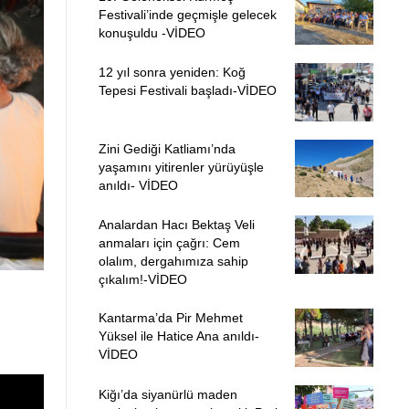
Festivali’inde geçmişle gelecek
konuşuldu -VİDEO
12 yıl sonra yeniden: Koğ
Tepesi Festivali başladı-VİDEO
Zini Gediği Katliamı’nda
yaşamını yitirenler yürüyüşle
anıldı- VİDEO
Analardan Hacı Bektaş Veli
anmaları için çağrı: Cem
olalım, dergahımıza sahip
çıkalım!-VİDEO
Kantarma’da Pir Mehmet
Yüksel ile Hatice Ana anıldı-
VİDEO
Kiğı’da siyanürlü maden