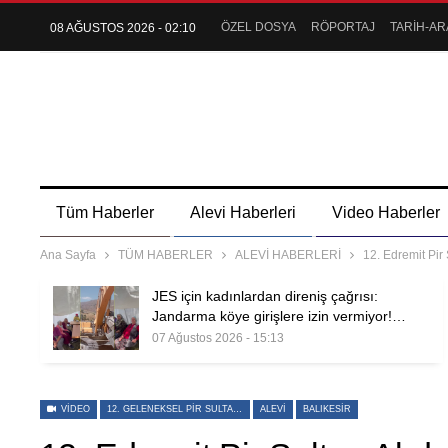
ÖZEL DOSYA
RÖPORTAJ
TARİH-AR
08 AĞUSTOS 2026 - 02:10
Tüm Haberler
Alevi Haberleri
Video Haberler
Ana Sayfa
TÜM HABERLER
ALEVİ HABERLERİ
12. Edremit Pir
JES için kadınlardan direniş çağrısı:
Jandarma köye girişlere izin vermiyor!…
07 Ağustos 2026 - 15:13
VIDEO
12. GELENEKSEL PIR SULTAN ABDAL ANMA ETKINLIĞI
ALEVI
BALIKESIR