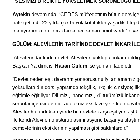
“SESİMİZİ BİRLİKTE YÜKSELTMEK SORUMLUĞU İLE
Aytekin
devamında, “ÇEDES müfredatının bütün ders içerikl
hale getirildi. 22 yılda çok büyük kötülükler yaşadık. Hep 
inanıyorum ki bu topraklarda her zaman umut vardır” diye be
GÜLÜM: ALEVİLERİN TARİFİNDE DEVLET İNKAR İL
‘Alevilerin tarifinde devlet; Alevilerin yokluğu, inkar edil
Başkan Yardımcısı
Hasan Gülüm
ise şunları ifade etti:
“Devlet neden eşit davranmıyor sorusunu iyi anlamamız gere
yoksullara din dersi yapısında tekçilik, ırkçılık, cinsiyetçil
eğitimle eğitiliyor. Dilimizi, inancımızı, kültürümüzü ink
sorunlar içerisinde mücadelemiz eksik ve yeterli olmayabi
Aleviler bulundukları yerde bu devlete karşı eşit yurttaşl
ile kendi Alevileri oluşturup asimilasyonu başarıya ulaştırma
cemevlerinin eksiklerinin yapılması gibi saldırılardır.”