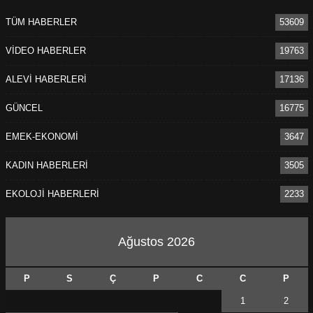
TÜM HABERLER
53609
VİDEO HABERLER
19763
ALEVİ HABERLERİ
17136
GÜNCEL
16775
EMEK-EKONOMİ
3647
KADIN HABERLERİ
3505
EKOLOJİ HABERLERİ
2233
Ağustos 2026
P
S
Ç
P
C
C
P
1
2