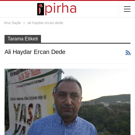
Ana Sayfa
ali haydar ercan dede
Tarama Etiketi
Ali Haydar Ercan Dede