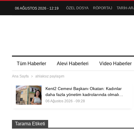
ÖZEL DOSYA
RÖPORTAJ
TARİH-AR
06 AĞUSTOS 2026 - 12:19
Tüm Haberler
Alevi Haberleri
Video Haberler
Ana Sayfa
ahlaksız paylaşım
Kent2 Cemevi Başkanı Okatan: Kadınlar
daha fazla yönetim kadrolarında olmalı…
06 Ağustos 2026 - 09:28
Tarama Etiketi