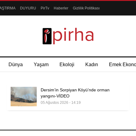
AŞTIRMA
DUYURU
PirTv
Haberler
Gizlilik Politikası
Dünya
Yaşam
Ekoloji
Kadın
Emek Ekon
Dersim’in Sorpiyan Köyü’nde orman
yangını-VİDEO
05 Ağustos 2026 - 14:19