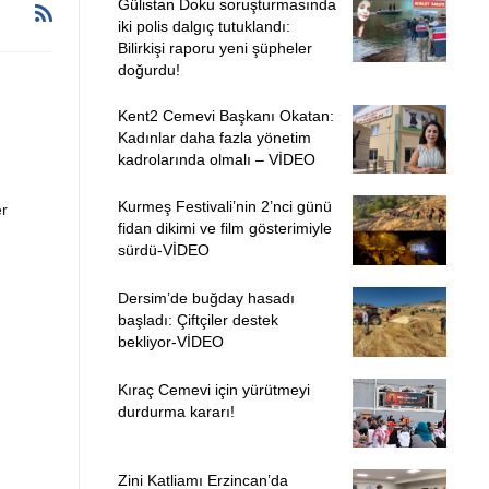
Gülistan Doku soruşturmasında
iki polis dalgıç tutuklandı:
Bilirkişi raporu yeni şüpheler
doğurdu!
Kent2 Cemevi Başkanı Okatan:
Kadınlar daha fazla yönetim
kadrolarında olmalı – VİDEO
Kurmeş Festivali’nin 2’nci günü
er
fidan dikimi ve film gösterimiyle
sürdü-VİDEO
Dersim’de buğday hasadı
başladı: Çiftçiler destek
bekliyor-VİDEO
Kıraç Cemevi için yürütmeyi
durdurma kararı!
Zini Katliamı Erzincan’da