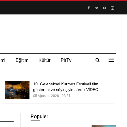
omi
Eğitim
Kültür
PirTv
10. Geleneksel Kurmeş Festivali film
gösterimi ve söyleşiyle sürdü-VİDEO
05 Ağustos 2026 - 23:31
Populer