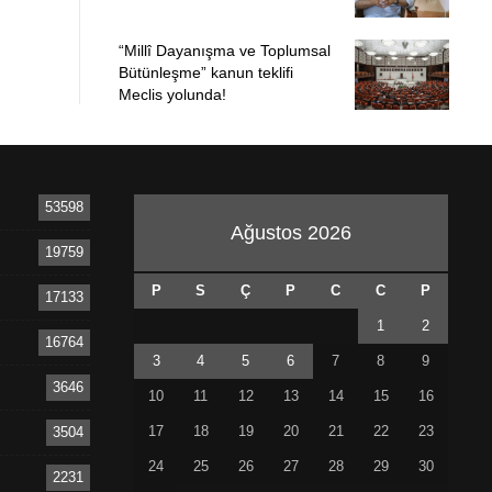
“Millî Dayanışma ve Toplumsal
Bütünleşme” kanun teklifi
Meclis yolunda!
53598
Ağustos 2026
19759
P
S
Ç
P
C
C
P
17133
1
2
16764
3
4
5
6
7
8
9
3646
10
11
12
13
14
15
16
17
18
19
20
21
22
23
3504
24
25
26
27
28
29
30
2231