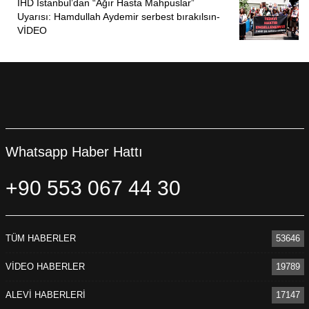
İHD İstanbul’dan “Ağır Hasta Mahpuslar”
Uyarısı: Hamdullah Aydemir serbest bırakılsın-
VİDEO
Whatsapp Haber Hattı
+90 553 067 44 30
TÜM HABERLER
53646
VİDEO HABERLER
19789
ALEVİ HABERLERİ
17147