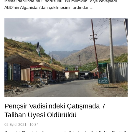
ihtimal dahilinde mi?" sorusunu "Bu mümkün” diye cevapladı.
ABD’nin Afganistan’dan çekilmesinin ardından…
Pençsir Vadisi’ndeki Çatışmada 7
Taliban Üyesi Öldürüldü
02 Eylül 2021 - 10:34