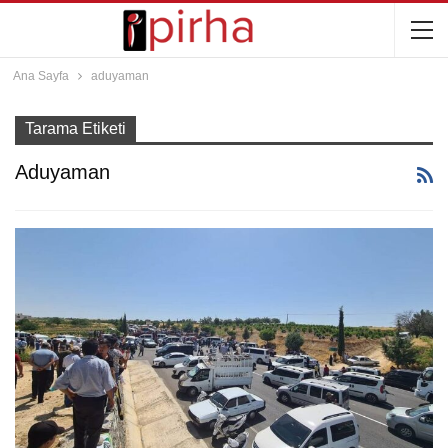
Ana Sayfa
aduyaman
Tarama Etiketi
Aduyaman