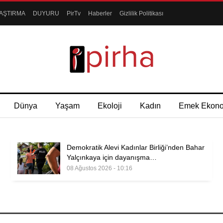
AŞTIRMA
DUYURU
PirTv
Haberler
Gizlilik Politikası
Dünya
Yaşam
Ekoloji
Kadın
Emek Ekon
Demokratik Alevi Kadınlar Birliği’nden Bahar
Yalçınkaya için dayanışma…
08 Ağustos 2026 - 10:16