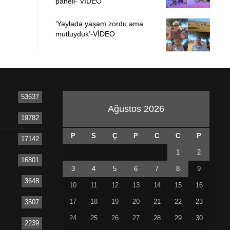
paneli- VİDEO
‘Yaylada yaşam zordu ama
mutluyduk’-VİDEO
53637
Ağustos 2026
19782
P
S
Ç
P
C
C
P
17142
1
2
16801
3
4
5
6
7
8
9
3648
10
11
12
13
14
15
16
17
18
19
20
21
22
23
3507
24
25
26
27
28
29
30
2239