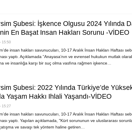
sim Şubesi: İşkence Olgusu 2024 Yılında D
’nin En Başat Insan Hakları Sorunu -VİDEO
- 15:50
’de insan hakları savunucuları, 10-17 Aralık İnsan Hakları Haftası seb
ması yaptı. Açıklamada “Anayasa’nın ve evrensel hukukun mutlak olara
a ve insanlığa karşı bir suç olma vasfına rağmen işkence…
sim Şubesi: 2022 Yılında Türkiye’de Yükse
da Yaşam Hakkı Ihlali Yaşandı-VİDEO
- 15:27
’de insan hakları savunucuları, 10-17 Aralık İnsan Hakları Haftası seb
ması yaptı. Yapılan açıklamada, "Kürt sorununun ve uluslararası sorunl
tışma ve savaşı tek yöntem haline getiren…