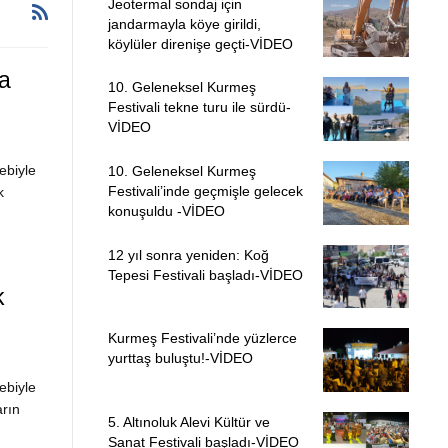
Jeotermal sondaj için
jandarmayla köye girildi,
köylüler direnişe geçti-VİDEO
a
10. Geleneksel Kurmeş
Festivali tekne turu ile sürdü-
VİDEO
ebiyle
10. Geleneksel Kurmeş
Festivali’inde geçmişle gelecek
k
konuşuldu -VİDEO
12 yıl sonra yeniden: Koğ
Tepesi Festivali başladı-VİDEO
k
Kurmeş Festivali’nde yüzlerce
yurttaş buluştu!-VİDEO
ebiyle
arın
5. Altınoluk Alevi Kültür ve
Sanat Festivali başladı-VİDEO