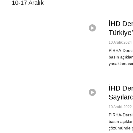
10-17 Aralık
İHD Der
Türkiye
10 Aralık 2024 
PİRHA-Dersim
basın açıkla
yasaklamasın
İHD Der
Sayılar
10 Aralık 2022 
PİRHA-Dersim
basın açıkla
çözümünde ça