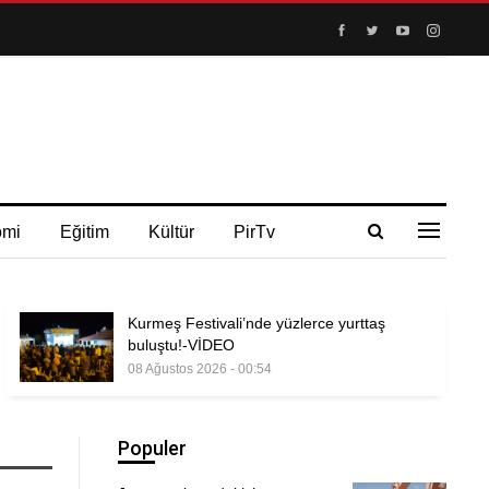
omi
Eğitim
Kültür
PirTv
Kurmeş Festivali’nde yüzlerce yurttaş
buluştu!-VİDEO
08 Ağustos 2026 - 00:54
Populer