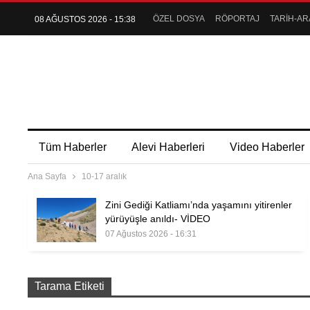
ÖZEL DOSYA
RÖPORTAJ
TARİH-AR
08 AĞUSTOS 2026 - 15:38
Tüm Haberler
Alevi Haberleri
Video Haberler
Ana Sayfa
10-17 aralık
Zini Gediği Katliamı’nda yaşamını yitirenler
yürüyüşle anıldı- VİDEO
07 Ağustos 2026 - 16:31
Tarama Etiketi