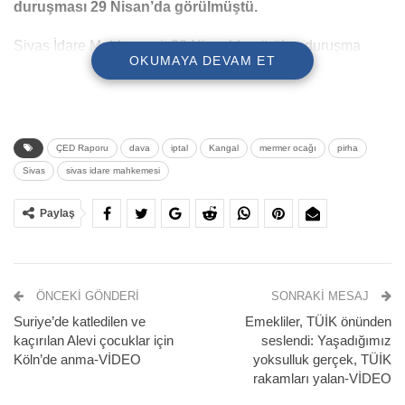
duruşması 29 Nisan’da görülmüştü.
Sivas İdare Mahkemesi, 29 Nisan’da görülen duruşma
OKUMAYA DEVAM ET
sonrasında, Kangaltekkesi Köyünde kurulması planlanan
mermer ocağına verilen “Çevresel Etki Değerlendirmesi
(ÇED) Olumlu” kararının iptaline hükmetti.
ÇED Raporu
dava
iptal
Kangal
mermer ocağı
pirha
Sivas İdare Mahkemesi, köy sakinlerinin, bölgede açılması
Sivas
sivas idare mahkemesi
planlanan mermer ocağı için verilen “ÇED Olumlu”
kararının iptali istemiyle Çevre, Şehircilik ve İklim
Paylaş
Değişikliği Bakanlığı aleyhine açtığı davayı karara bağladı.
Mahkeme, mermer ocağına verilen “ÇED Olumlu” kararının
iptaline hükmetti.
ÖNCEKI GÖNDERI
SONRAKI MESAJ
MAHKEME SU KAYNAKLARINA İŞARET ETTİ
Suriye’de katledilen ve
Emekliler, TÜİK önünden
kaçırılan Alevi çocuklar için
seslendi: Yaşadığımız
Mahkemenin kararında, faaliyete geçirilmesi planlanan
Köln’de anma-VİDEO
yoksulluk gerçek, TÜİK
mermer ocağına ilişkin davalı idarece verilen “ÇED
rakamları yalan-VİDEO
Olumlu” kararına dayanak teşkil eden proje tanıtım