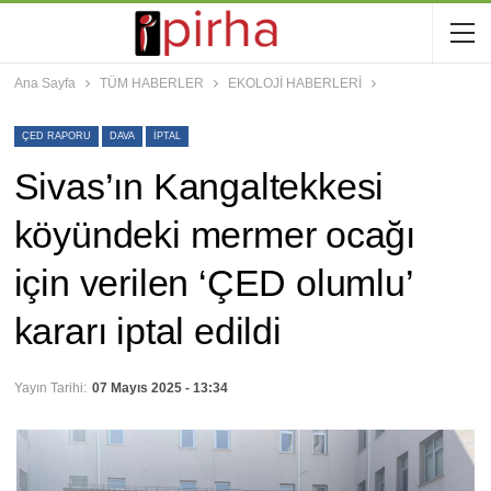
Ana Sayfa
TÜM HABERLER
EKOLOJİ HABERLERİ
ÇED RAPORU
DAVA
IPTAL
Sivas’ın Kangaltekkesi
köyündeki mermer ocağı
için verilen ‘ÇED olumlu’
kararı iptal edildi
Yayın Tarihi:
07 Mayıs 2025 - 13:34