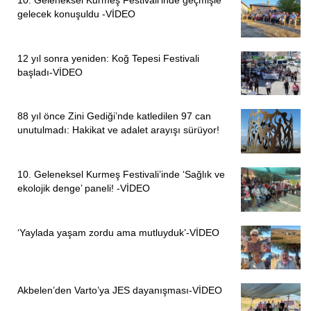
10. Geleneksel Kurmeş Festivali’inde geçmişle
gelecek konuşuldu -VİDEO
PİRHA/SİVAS
İLGİLİ HABERLER:
12 yıl sonra yeniden: Koğ Tepesi Festivali
başladı-VİDEO
Sivas Tekke köyündeki mermer ocağına verilen ‘ÇED
raporu’ duruşması görüldü-VİDEO
88 yıl önce Zini Gediği’nde katledilen 97 can
unutulmadı: Hakikat ve adalet arayışı sürüyor!
10. Geleneksel Kurmeş Festivali’inde ‘Sağlık ve
ekolojik denge’ paneli! -VİDEO
‘Yaylada yaşam zordu ama mutluyduk’-VİDEO
Akbelen’den Varto’ya JES dayanışması-VİDEO