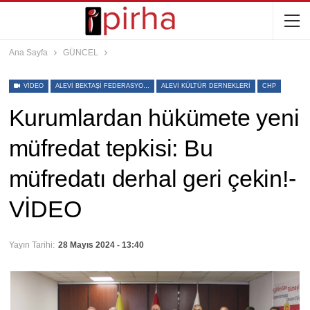
Ana Sayfa
GÜNCEL
VIDEO
ALEVI BEKTAŞI FEDERASYONU
ALEVI KÜLTÜR DERNEKLERI
CHP
Kurumlardan hükümete yeni
müfredat tepkisi: Bu
müfredatı derhal geri çekin!-
VİDEO
Yayın Tarihi:
28 Mayıs 2024 - 13:40