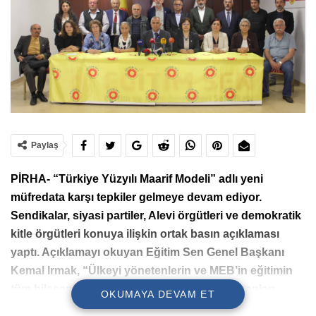
Paylaş
PİRHA- “Türkiye Yüzyılı Maarif Modeli” adlı yeni
müfredata karşı tepkiler gelmeye devam ediyor.
Sendikalar, siyasi partiler, Alevi örgütleri ve demokratik
kitle örgütleri konuya ilişkin ortak basın açıklaması
yaptı. Açıklamayı okuyan Eğitim Sen Genel Başkanı
Kemal Irmak, “Ülkeyi yönetenlerin ve MEB’in eğitimin
tüm bileşenleri, akademisyenleri, eğitim uzmanları,
OKUMAYA DEVAM ET
eğitim sendikaları, eğitim fakülteleri ile yan yana